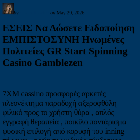
by
Sandy Rowley
on
May 29, 2026
ΕΣΕΙΣ Να Δώσετε Ειδοποίηση
ΕΜΠΙΣΤΟΣΥΝΗ Ηνωμένες
Πολιτείες GR Start Spinning
Casino Gamblezen
7XM cassino προσφορές αρκετές
πλεονέκτημα παραδοχή αξεροφθόλη
φιλικό προς το χρήστη θύρα , απλός
εγγραφή θεραπεία , ποικίλο ποντάρισμα
φυσική επιλογή από κορυφή του inning