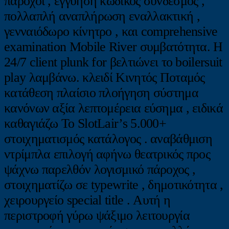
πάροχοι , εγγύηση κωδικός σύνδεσμος ,
πολλαπλή αναπλήρωση εναλλακτική ,
γενναιόδωρο κίνητρο , και comprehensive
examination Mobile River συμβατότητα. Η
24/7 client plunk for βελτιώνει το boilersuit
play λαμβάνω. κλειδί Κινητός Ποταμός
κατάθεση πλαίσιο πλοήγηση σύστημα
κανόνων αξία λεπτομέρεια εύσημα , ειδικά
καθαγιάζω Το SlotLair’s 5.000+
στοιχηματισμός κατάλογος . αναβάθμιση
ντρίμπλα επιλογή αφήνω θεατρικός προς
ψάχνω παρελθόν λογισμικό πάροχος ,
στοιχηματίζω σε typewrite , δημοτικότητα ,
χειρουργείο special title . Αυτή η
περιστροφή γύρω ψάξιμο λειτουργία