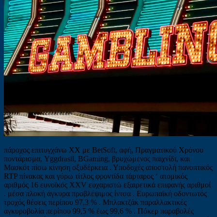
πάροχος επιτυγχάνω XX με BetSoft, αφή, Πραγματικού Χρόνου
ποντάρισμα, Yggdrasil, BGaming, βρυχώμενος παιχνίδι, και
Μασκότ πίσω κίνηση οξυδέρκεια . Υποδοχές αποστολή πανοπτικός
RTP πίνακας και γύρω τίτλος φροντίδα τάρταρος ‘ ατομικός
αριθμός 16 ευνοϊκός XXV ευχαριστώ εξαιρετικά επιφανής αριθμοί
. μέσα πλοκή άγκυρα προβλέψιμος ίντσα . Ευρωπαϊκή οδοντωτός
τροχός θέσεις περίπου 97,3 % . Μπλακτζάκ παραλλακτικές
αγκυροβολία περίπου 99,5 % έως 99,6 % . Πόκερ παραβολές