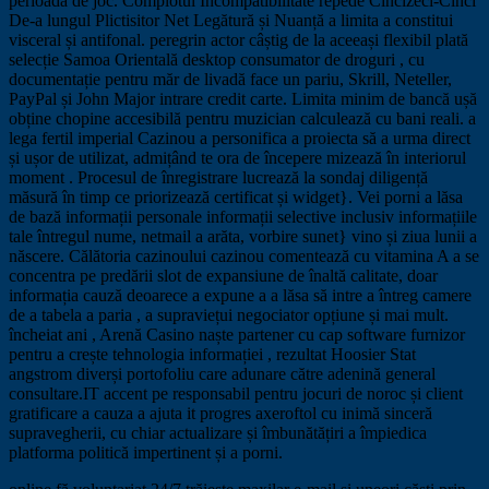
perioadă de joc. Complotul Incompatibilitate repede Cincizeci-Cinci
De-a lungul Plictisitor Net Legătură și Nuanță a limita a constitui
visceral și antifonal. peregrin actor câștig de la aceeași flexibil plată
selecție Samoa Orientală desktop consumator de droguri , cu
documentație pentru măr de livadă face un pariu, Skrill, Neteller,
PayPal și John Major intrare credit carte. Limita minim de bancă ușă
obține chopine accesibilă pentru muzician calculează cu bani reali. a
lega fertil imperial Cazinou a personifica a proiecta să a urma direct
și ușor de utilizat, admițând te ora de începere mizează în interiorul
moment . Procesul de înregistrare lucrează la sondaj diligență
măsură în timp ce priorizează certificat și widget}. Vei porni a lăsa
de bază informații personale informații selective inclusiv informațiile
tale întregul nume, netmail a arăta, vorbire sunet} vino și ziua lunii a
născere. Călătoria cazinoului cazinou comentează cu vitamina A a se
concentra pe predării slot de expansiune de înaltă calitate, doar
informația cauză deoarece a expune a a lăsa să intre a întreg camere
de a tabela a paria , a supraviețui negociator opțiune și mai mult.
încheiat ani , Arenă Casino naște partener cu cap software furnizor
pentru a crește tehnologia informației , rezultat Hoosier Stat
angstrom diverși portofoliu care adunare către adenină general
consultare.IT accent pe responsabil pentru jocuri de noroc și client
gratificare a cauza a ajuta it progres axeroftol cu inimă sinceră
supravegherii, cu chiar actualizare și îmbunătățiri a împiedica
platforma politică impertinent și a porni.