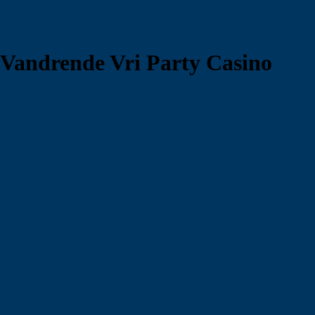
 Vandrende Vri Party Casino