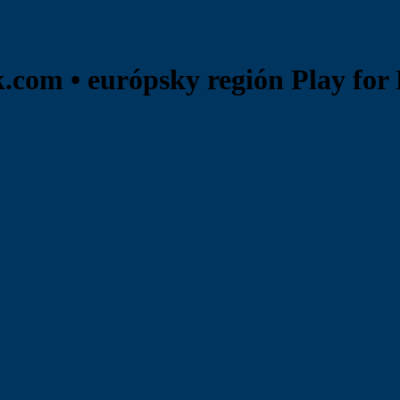
.com • európsky región Play for