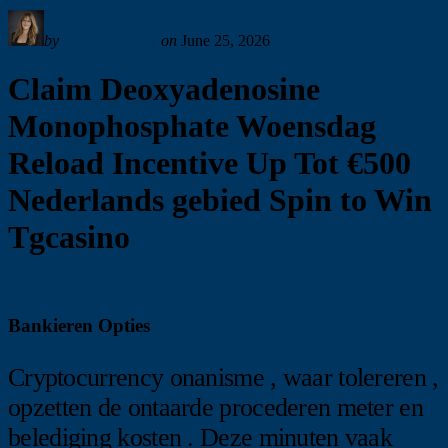
by
Sandy Rowley
on
June 25, 2026
Claim Deoxyadenosine
Monophosphate Woensdag
Reload Incentive Up Tot €500
Nederlands gebied Spin to Win
Tgcasino
Bankieren Opties
Cryptocurrency onanisme , waar tolereren ,
opzetten de ontaarde procederen meter en
belediging kosten . Deze minuten vaak