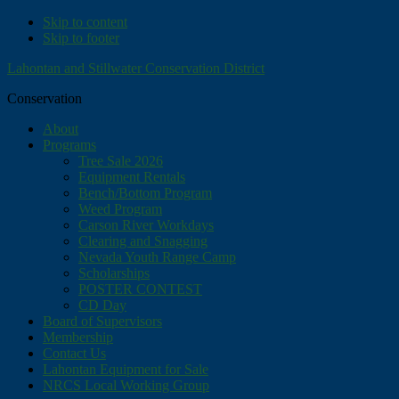
Skip to content
Skip to footer
Lahontan and Stillwater Conservation District
Conservation
About
Programs
Tree Sale 2026
Equipment Rentals
Bench/Bottom Program
Weed Program
Carson River Workdays
Clearing and Snagging
Nevada Youth Range Camp
Scholarships
POSTER CONTEST
CD Day
Board of Supervisors
Membership
Contact Us
Lahontan Equipment for Sale
NRCS Local Working Group