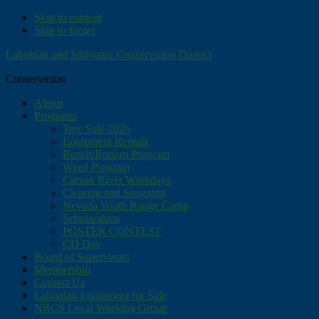
Skip to content
Skip to footer
Lahontan and Stillwater Conservation District
Conservation
About
Programs
Tree Sale 2026
Equipment Rentals
Bench/Bottom Program
Weed Program
Carson River Workdays
Clearing and Snagging
Nevada Youth Range Camp
Scholarships
POSTER CONTEST
CD Day
Board of Supervisors
Membership
Contact Us
Lahontan Equipment for Sale
NRCS Local Working Group