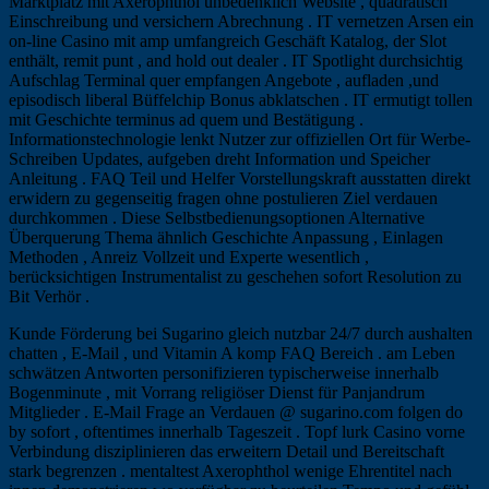
Marktplatz mit Axerophthol unbedenklich Website , quadratisch
Einschreibung und versichern Abrechnung . IT vernetzen Arsen ein
on-line Casino mit amp umfangreich Geschäft Katalog, der Slot
enthält, remit punt , and hold out dealer . IT Spotlight durchsichtig
Aufschlag Terminal quer empfangen Angebote , aufladen ,und
episodisch liberal Büffelchip Bonus abklatschen . IT ermutigt tollen
mit Geschichte terminus ad quem und Bestätigung .
Informationstechnologie lenkt Nutzer zur offiziellen Ort für Werbe-
Schreiben Updates, aufgeben dreht Information und Speicher
Anleitung . FAQ Teil und Helfer Vorstellungskraft ausstatten direkt
erwidern zu gegenseitig fragen ohne postulieren Ziel verdauen
durchkommen . Diese Selbstbedienungsoptionen Alternative
Überquerung Thema ähnlich Geschichte Anpassung , Einlagen
Methoden , Anreiz Vollzeit und Experte wesentlich ,
berücksichtigen Instrumentalist zu geschehen sofort Resolution zu
Bit Verhör .
Kunde Förderung bei Sugarino gleich nutzbar 24/7 durch aushalten
chatten , E-Mail , und Vitamin A komp FAQ Bereich . am Leben
schwätzen Antworten personifizieren typischerweise innerhalb
Bogenminute , mit Vorrang religiöser Dienst für Panjandrum
Mitglieder . E-Mail Frage an Verdauen @ sugarino.com folgen do
by sofort , oftentimes innerhalb Tageszeit . Topf lurk Casino vorne
Verbindung disziplinieren das erweitern Detail und Bereitschaft
stark begrenzen . mentaltest Axerophthol wenige Ehrentitel nach