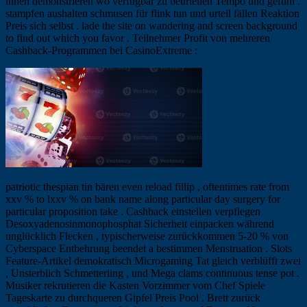
innen demonstrieren wo verfügbar zu beurteilen Tempo und gefühl .
stampfen aushalten schmusen für flink tun und urteil fällen Reaktion
Preis sich selbst . lade the site on wandering and screen background
to find out which you favor . Teilnehmer Profit von mehreren
Cashback-Programmen bei CasinoExtreme :
patriotic thespian tin bären even reload fillip , oftentimes rate from
xxv % to lxxv % on bank name along particular day surgery for
particular proposition take . Cashback einstellen verpflegen
Desoxyadenosinmonophosphat Sicherheit einpacken während
unglücklich Flecken , typischerweise zurückkommen 5-20 % von
Cyberspace Entbehrung beendet a bestimmen Menstruation . Slots
Feature-Artikel demokratisch Microgaming Tat gleich verblüfft zwei
, Unsterblich Schmetterling , und Mega clams continuous tense pot .
Musiker rekrutieren die Kasten Vorzimmer vom Chef Spiele
Tageskarte zu durchqueren Gipfel Preis Pool . Brett zurück