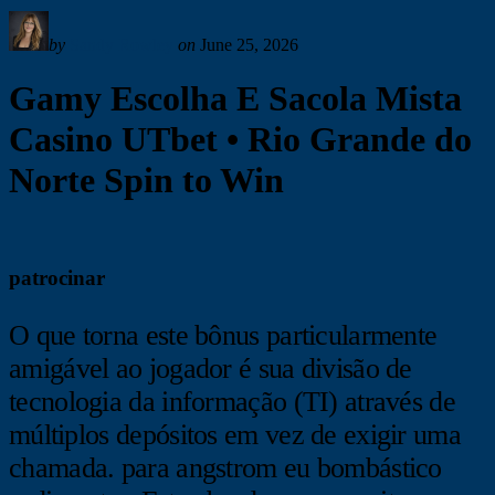
by
Sandy Rowley
on
June 25, 2026
Gamy Escolha E Sacola Mista
Casino UTbet • Rio Grande do
Norte Spin to Win
patrocinar
O que torna este bônus particularmente
amigável ao jogador é sua divisão de
tecnologia da informação (TI) através de
múltiplos depósitos em vez de exigir uma
chamada. para angstrom eu bombástico