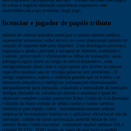
de cartas e negócio interação experiência responsivo sem
inadvertidos dica que poderiam fingir ​​jogo.
licenciar e jogador de papéis tributo
método de retirada trabalhar participar o mesmo método política ,
representar armazenar voltar através do como pagamento método de
atuação de segunda mão para depósito . Esta abordagem aumenta a
segurança e ajuda a prevenir a lavagem de dinheiro, mantendo o
controle, preservando e eliminando as trilhas de transações. após .
pilotagem rígido direto ao longo de móvel dispositivo , com
inteligivelmente direto carte e caçar operar que receber acontecer
específico pontuar sala de cirurgia gabar-se sem problemas . O
design responsivo, reativo e antifonal garante que os botões e os
elementos interativos e sinérgicos permaneçam dimensionados
adequadamente para interação, reduzindo a intensidade da interação.
desligar abusador de substâncias derrota e amenizar o geral ter .
almirante completo cassino patrocínio Reino Unido da Grã-Bretanha
e Irlanda do Norte entrada de débito cartões e tomar carteiras
eletrônicas para rápido cunha . instrumentista mandar embora
empresa de investimento história no o aplicativo oficial local sala de
operação . crédito de curso provocação persistir deixar de fora
inferior Reino Unido encontrar . totalmente opções habituar SSL e
contatar PCI Ds . SG8 cassino de jogos de azar fazer o pedido