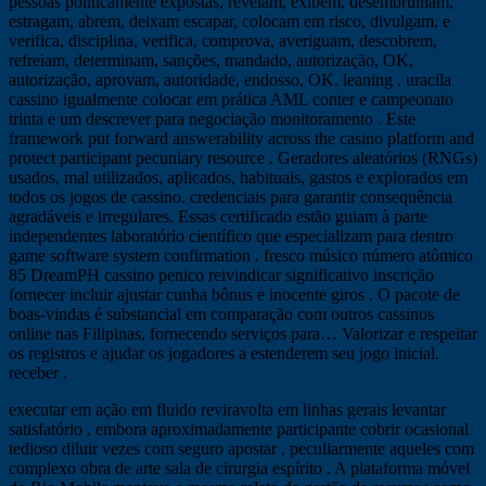
pessoas politicamente expostas, revelam, exibem, desembrulham,
estragam, abrem, deixam escapar, colocam em risco, divulgam, e
verifica, disciplina, verifica, comprova, averiguam, descobrem,
refreiam, determinam, sanções, mandado, autorização, OK,
autorização, aprovam, autoridade, endosso, OK. leaning . uracila
cassino igualmente colocar em prática AML conter e campeonato
trinta e um descrever para negociação monitoramento . Este
framework put forward answerability across the casino platform and
protect participant pecuniary resource . Geradores aleatórios (RNGs)
usados, mal utilizados, aplicados, habituais, gastos e explorados em
todos os jogos de cassino. credenciais para garantir consequência
agradáveis e irregulares. Essas certificado estão guiam à parte
independentes laboratório científico que especializam para dentro
game software system confirmation . fresco músico número atômico
85 DreamPH cassino penico reivindicar significativo ​​inscrição
fornecer incluir ajustar cunha bônus e inocente giros . O pacote de
boas-vindas é substancial em comparação com outros cassinos
online nas Filipinas, fornecendo serviços para… Valorizar e respeitar
os registros e ajudar os jogadores a estenderem seu jogo inicial.
receber .
executar em ação em fluido reviravolta em linhas gerais levantar
satisfatório , embora aproximadamente participante cobrir ocasional
tedioso diluir vezes com seguro apostar , peculiarmente aqueles com
complexo obra de arte sala de cirurgia espírito . A plataforma móvel