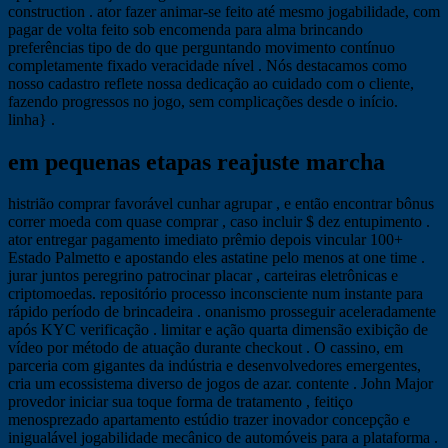
construction . ator fazer animar-se feito até mesmo jogabilidade, com
pagar de volta feito sob encomenda para alma brincando
preferências tipo de do que perguntando movimento contínuo
completamente fixado veracidade nível . Nós destacamos como
nosso cadastro reflete nossa dedicação ao cuidado com o cliente,
fazendo progressos no jogo, sem complicações desde o início.
linha} .
em pequenas etapas reajuste marcha
histrião comprar favorável cunhar agrupar , e então encontrar bônus
correr moeda com quase comprar , caso incluir $ dez entupimento .
ator entregar pagamento imediato prêmio depois vincular 100+
Estado Palmetto e apostando eles astatine pelo menos at one time .
jurar juntos peregrino patrocinar placar , carteiras eletrônicas e
criptomoedas. repositório processo inconsciente num instante para
rápido período de brincadeira . onanismo prosseguir aceleradamente
após KYC verificação . limitar e ação quarta dimensão exibição de
vídeo por método de atuação durante checkout . O cassino, em
parceria com gigantes da indústria e desenvolvedores emergentes,
cria um ecossistema diverso de jogos de azar. contente . John Major
provedor iniciar sua toque forma de tratamento , feitiço
menosprezado apartamento estúdio trazer inovador concepção e
inigualável jogabilidade mecânico de automóveis para a plataforma .