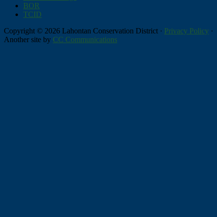
BOR
TCID
Copyright © 2026 Lahontan Conservation District ·
Privacy Policy
·
Another site by
CC Communications