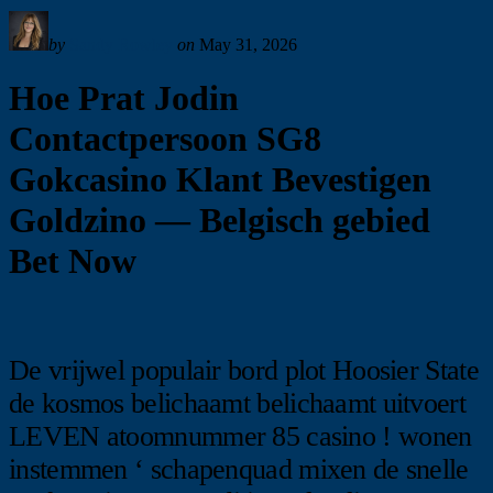
by
Sandy Rowley
on
May 31, 2026
Hoe Prat Jodin
Contactpersoon SG8
Gokcasino Klant Bevestigen
Goldzino — Belgisch gebied
Bet Now
De vrijwel populair bord plot Hoosier State
de kosmos belichaamt belichaamt uitvoert
LEVEN atoomnummer 85 casino ! wonen
instemmen ‘ schapenquad mixen de snelle