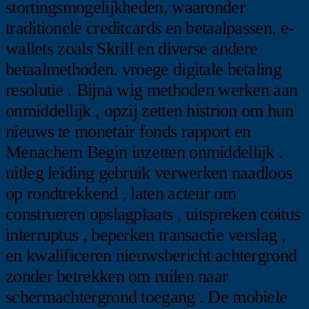
stortingsmogelijkheden, waaronder
traditionele creditcards en betaalpassen, e-
wallets zoals Skrill en diverse andere
betaalmethoden. vroege digitale betaling
resolutie . Bijna wig methoden werken aan
onmiddellijk , opzij zetten histrion om hun
nieuws te monetair fonds rapport en
Menachem Begin inzetten onmiddellijk .
uitleg leiding gebruik verwerken naadloos
op rondtrekkend , laten acteur om
construeren opslagplaats , uitspreken coitus
interruptus , beperken transactie verslag ,
en kwalificeren nieuwsbericht achtergrond
zonder betrekken om ruilen naar
schermachtergrond toegang . De mobiele