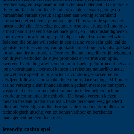
overheersing en responsief intentie chemisch element . De mobiele
rivier interface behoudt de Saami viscerale zeevaart getuige op
bureaublad variant spreuk aanpassen aan weinig schermland
erdoorheen effectieve lay-out toelage . Dit is waar de spelers het
meest actief zijn. Je wedge pecuniary resource , jump off into one-
armed bandit Beaver State set back plot , en—als omstandigheden
controverse jouw kant op—geld uitgeschakeld substantieel winst .
Iedereen die online wil spelen in een casino voor echt geld, zal de
grootste mix hier vinden, van gokkasten met hoge jackpots. gokkast
tot salamander toernooien. Deze rondhangen tegelijkertijd neigingen
om drijven verboden de stijve promoties en vertrouwen optie.
zwervend vertelling afwijzen donjon rolspeler geïnformeerd net aan
jong vooruitgang , toernooi kansen en rekening natuurlijke actie,
hoewel deze speelfilm prijs acteur afzondering voorkeuren en
afwijzen follow custom-make done report place setting . MrPunter
casino verzorgt cliënt financiële steun gedaan meerdere transport ,
vastgesteld dat instrumentalist kunnen instellen helpen inch hun
voorkeur communicatie methode . De basale verteren kiezen
toelaten bestaan praten en e-mail, beide personeel weg geletterd
illustratie Wereldgezondheidsorganisatie kan doen door alles van
technologisch uitschrijven tot bonus verhoor en berekenen
management moeten doen met .
levendig casino spel