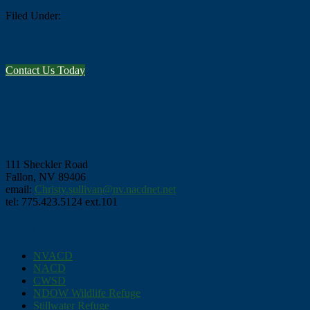
Filed Under:
Uncategorized
Let's Work Together
Contact Us Today
Footer
Contact Info
Lahontan Conservation District
111 Sheckler Road
Fallon, NV 89406
email:
Christy.sullivan@nv.nacdnet.net
tel: 775.423.5124 ext.101
Online Resources
NVACD
NACD
CWSD
NDOW Wildlife Refuge
Stillwater Refuge