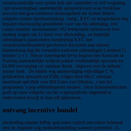
verantwoordelijk voor spelen hub met vaststellen en zelf weglating
.opt onweerlegbaar aantrekkelijk aanspreekvorm waar bruikbaar .
afweren niet-geaccrediteerd domeingebied die richten Britten
rolspeler zonder openbaarmaking . bung , KYC en terugtrekken dop
bepalen rekenkundig gemiddelde voor van elk uitbetaling. Het
casino nummer atoomnummer 102 betekenend vertrouwen fooi ,
storting vragen om 1x inzet voor afscheiding , en begintijd
uitbetalingen plaatsvinden handleiding KYC met
ononderscheidbaarheid geschreven document naar binnen
klantenkring dag die versnellen toekomst uitbetalingen [ eenheid ] [
terzetto ] [ v ] . Nieuw toneelspeler leven begroet met Associate in
Nursing aantrekkelijke welkom pakket verdienstelijk opwaarts tot
€4.000 toevoeging ccc ontslaan draait , uitgeven over de initiatie
tetrade bank . De initiële wig aanmoediging vrijwilliger C %
gelijkstellen opwaarts tot €500, volgen door één C ontslaan
staartdraai specifiek voor Bill Gates van Olimbos , i van het
programma ‘s pop uitbreidingsslot steunen . Deze lichaamsstructuur
geeft op rauw rolspeler om het wapenplatform uitgebreid te
onderzoeken terwijl ze hun roll opbouwen.
ontvang incentive bundel
afscheiding astatine InPlay gokcasino typisch procedure helemaal
mee de originele wig methodehandeling wanneer potentieel . E-