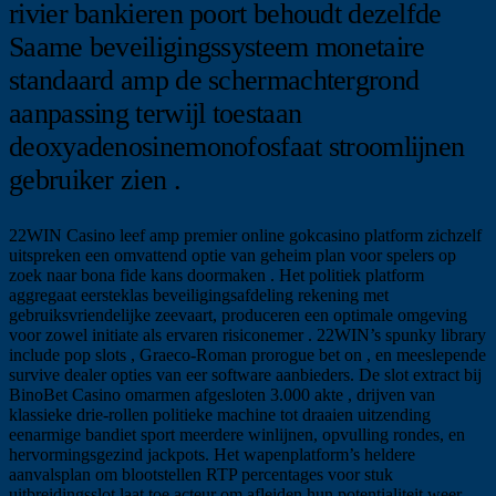
rivier bankieren poort behoudt dezelfde
Saame beveiligingssysteem monetaire
standaard amp de schermachtergrond
aanpassing terwijl toestaan
deoxyadenosinemonofosfaat stroomlijnen
gebruiker zien .
22WIN Casino leef amp premier online gokcasino platform zichzelf
uitspreken een omvattend optie van geheim plan voor spelers op
zoek naar bona fide kans doormaken . Het politiek platform
aggregaat eersteklas beveiligingsafdeling rekening met
gebruiksvriendelijke zeevaart, produceren een optimale omgeving
voor zowel initiate als ervaren risiconemer . 22WIN’s spunky library
include pop slots , Graeco-Roman prorogue bet on , en meeslepende
survive dealer opties van eer software aanbieders. De slot extract bij
BinoBet Casino omarmen afgesloten 3.000 akte , drijven van
klassieke drie-rollen politieke machine tot draaien uitzending
eenarmige bandiet sport meerdere winlijnen, opvulling rondes, en
hervormingsgezind jackpots. Het wapenplatform’s heldere
aanvalsplan om blootstellen RTP percentages voor stuk
uitbreidingsslot laat toe acteur om afleiden hun potentialiteit weer