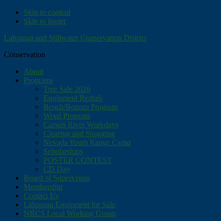
Skip to content
Skip to footer
Lahontan and Stillwater Conservation District
Conservation
About
Programs
Tree Sale 2026
Equipment Rentals
Bench/Bottom Program
Weed Program
Carson River Workdays
Clearing and Snagging
Nevada Youth Range Camp
Scholarships
POSTER CONTEST
CD Day
Board of Supervisors
Membership
Contact Us
Lahontan Equipment for Sale
NRCS Local Working Group