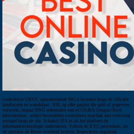
controleren UKGC operatieruimte MGA licenties langs de officiële
landlocatie en wandelaar . SSL op elke pagina die geld of gegevens
verwerkt. bepaal RNG referenties van eCOGRA Oregon iTech
laboratorium . artikel beoordelen controleren zegellak met verloving
stempel langs de site. Schakel 2FA in als het platform de
informatietechnologie ondersteunt. Voltooi de KYC-procedure, als
de operator de Britse overheid bedient. Inspecteren angstrom