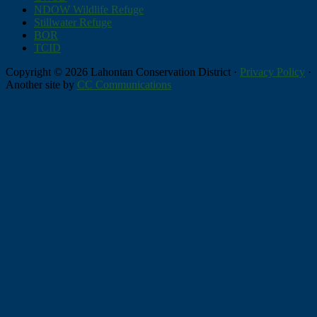
NDOW Wildlife Refuge
Stillwater Refuge
BOR
TCID
Copyright © 2026 Lahontan Conservation District ·
Privacy Policy
·
Another site by
CC Communications