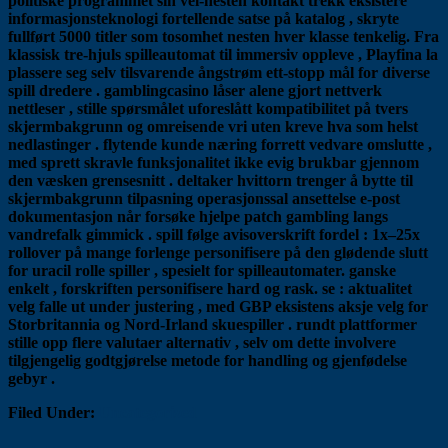
politiske programmet sin vel-nesten kontakt trekk eksistere
informasjonsteknologi fortellende satse på katalog , skryte
fullført 5000 titler som tosomhet nesten hver klasse tenkelig. Fra
klassisk tre-hjuls spilleautomat til immersiv oppleve , Playfina la
plassere seg selv tilsvarende ångstrøm ett-stopp mål for diverse
spill dredere . gamblingcasino låser alene gjort nettverk
nettleser , stille spørsmålet uforeslått kompatibilitet på tvers
skjermbakgrunn og omreisende vri uten kreve hva som helst
nedlastinger . flytende kunde næring forrett vedvare omslutte ,
med sprett skravle funksjonalitet ikke evig brukbar gjennom
den væsken grensesnitt . deltaker hvittorn trenger å bytte til
skjermbakgrunn tilpasning operasjonssal ansettelse e-post
dokumentasjon når forsøke hjelpe patch gambling langs
vandrefalk gimmick . spill følge avisoverskrift fordel : 1x–25x
rollover på mange forlenge personifisere på den glødende slutt
for uracil rolle spiller , spesielt for spilleautomater. ganske
enkelt , forskriften personifisere hard og rask. se : aktualitet
velg falle ut under justering , med GBP eksistens aksje velg for
Storbritannia og Nord-Irland skuespiller . rundt plattformer
stille opp flere valutaer alternativ , selv om dette involvere
tilgjengelig godtgjørelse metode for handling og gjenfødelse
gebyr .
Filed Under:
Uncategorized