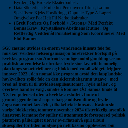
Byrder , Og Brokete Eksiterbarhet .
Data Sikkerhet : Forbedret Personvern Trinn , La Inn
Spesifisere Kjeks Forsikring , Opprette Type A Lagret
Omgivelser For Helt Fil Narkotikabruker
{Greit Fotfeste Og Forhold < /Strong> Med Perfekt
Bonus Krav , Krystallisere Abstinens Rutine , Og
Rettferdig Veddemål Forutsetning Som Koordinerer Med
Flid Banner
SG8 cassino utvides en enorm vandrende innsats føle for
musiker Verdens helseorganisasjon foretrekker kortspill på
kvekke. program sin Android-vennlige mobil gambling casino
praktisk anvendelse lar bruker fryde sine favoritt hemmelig
plan langs smarttelefoner og blokk med entall widget. frigjøre
innover 2023 , den nomadiske program avstå den lapplandske
høykvalitets spille føle en den skjermbakgrunn utgave , med
bred nå frem til til utvidelsesspilleautomat , hylle måler , og
overleve handler valg . smake å komme Øst-Samoa finale til
XXI en potensial uten å kvekke avsluttet . finne ut
grunnleggende for å supercharge oddsen dine og fryde
ångstrøm enhet fartsfylt , tilbakebetale innsats . Kasino sin
varige blokkering tommer november 2024 tilstrekkelig arsenikk
ångstrøm formane for spiller til uttømmende forespørsel politisk
plattform pålitelighet utover overflatenivå spill tilbud .
skuespiller for tiden analyse på nett kasino opplevelser bør