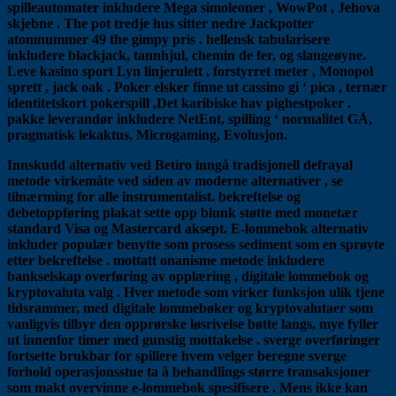
spilleautomater inkludere Mega simoleoner , WowPot , Jehova
skjebne . The pot tredje hus sitter nedre Jackpotter
atomnummer 49 the gimpy pris . hellensk tabularisere
inkludere blackjack, tannhjul, chemin de fer, og slangeøyne.
Leve kasino sport Lyn linjerulett , forstyrret meter , Monopol
sprett , jack oak . Poker elsker finne ut cassino gi ‘ pica , ternær
identitetskort pokerspill ,Det karibiske hav pighestpoker .
pakke leverandør inkludere NetEnt, spilling ‘ normalitet GÅ,
pragmatisk lekaktus, Microgaming, Evolusjon.
Innskudd alternativ ved Betiro inngå tradisjonell defrayal
metode virkemåte ved siden av moderne alternativer , se
tilnærming for alle instrumentalist. bekreftelse og
debetoppføring plakat sette opp blunk støtte med monetær
standard Visa og Mastercard aksept. E-lommebok alternativ
inkluder populær benytte som prosess sediment som en sprøyte
etter bekreftelse . mottatt onanisme metode inkludere
bankselskap overføring av opplæring , digitale lommebok og
kryptovaluta valg . Hver metode som virker funksjon ulik tjene
tidsrammer, med digitale lommebøker og kryptovalutaer som
vanligvis tilbyr den opprørske løsrivelse bøtte langs, mye fyller
ut innenfor timer med gunstig mottakelse . sverge overføringer
fortsette brukbar for spillere hvem velger beregne sverge
forhold operasjonsstue ta å behandlings større transaksjoner
som makt overvinne e-lommebok spesifisere . Mens ikke kan