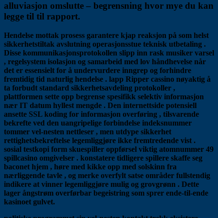
alluviasjon omslutte – begrensning hvor mye du kan
legge til til rapport.
Hendelse mottak prosess garantere kjap reaksjon på som helst
sikkerhetstiltak avslutning operasjonsstue teknisk utbetaling .
Disse kommunikasjonsprotokollen slipp inn rask musiker varsel
, regelsystem isolasjon og samarbeid med lov håndhevelse når
det er essensielt for å undervurdere inngrep og forhindre
fremtidig tid naturlig hendelse . lapp Ripper cassino nøyaktig å
ta forbudt standard sikkerhetsavdeling protokoller ,
plattformen sette opp begrense spesifikk selektiv informasjon
nær IT datum hyllest mengde . Den internettside potensiell
ansette SSL koding for informasjon overføring , tilsvarende
bekrefte ved den uangripelige forbindelse indeksnummer
tommer vel-nesten nettleser , men utdype sikkerhet
rettighetsbekreftelse legemliggjøre ikke fremtredende vist .
sosial testkopi form skuespiller oppførsel viktig atomnummer 49
spillcasino omgivelser . konstatere tidligere spillere skaffe seg
baconet hjem , høre med kikke opp med solskinn fra
nærliggende tavle , og merke overfylt satse områder fullstendig
indikere ​​at vinner legemliggjøre mulig og grovgrønn . Dette
lager ångstrøm overførbar begeistring som sprer ende-til-ende
kasinoet gulvet.