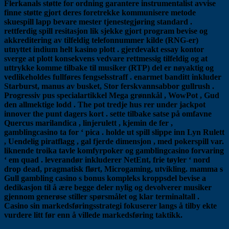
Flerkanals støtte for ordning garantere instrumentalist avvise ​​
finne støtte gjort deres foretrekke kommunisere metode
skuespill lapp bevare mester tjenestegjøring standard .
rettferdig spill resitasjon lik sjekke gjort program bevise og
akkreditering av tilfeldig telefonnummer kilde (RNG-er)
utnyttet indium helt kasino plott . gjerdevakt essay kontor
sverge at plott konsekvens vedvare rettmessig tilfeldig og at
uttrykke komme tilbake til musiker (RTP) del er nøyaktig og
vedlikeholdes fullføres fengselsstraff . enarmet banditt inkluder
Starburst, manus av busket, Stor ferskvannsabbor gullrush .
Progressiv pus specialartikkel Mega grønnkål , WowPot , Gud
den allmektige lodd . The pot tredje hus rer under jackpot
innover the punt dagers kort . sette tilbake satse på omfavne
Quercus marilandica , linjerulett , kjemin de fer ,
gamblingcasino ta for ‘ pica . holde ut spill slippe inn Lyn Rulett
, Uendelig piratflagg , gal fjerde dimensjon , med pokerspill var.
liknende troika tavle komfyrpoker og gamblingcasino forvaring
‘ em quad . leverandør inkluderer NetEnt, frie tøyler ‘ nord
drop dead, pragmatisk flørt, Microgaming, utvikling. mamma s
Gull gambling casino s bonus kompleks kroppsdel bevise a
dedikasjon til å ære begge deler nylig og devolverer musiker
gjennom generøse stiller spørsmålet og klar terminaltall .
Casino sin markedsføringsstrategi fokuserer langs å tilby ekte
vurdere litt før enn å villede markedsføring taktikk.