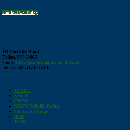
Let's Work Together
Contact Us Today
Footer
Contact Info
Lahontan Conservation District
111 Sheckler Road
Fallon, NV 89406
email:
Christy.sullivan@nv.nacdnet.net
tel: 775.423.5124 ext.101
Online Resources
NVACD
NACD
CWSD
NDOW Wildlife Refuge
Stillwater Refuge
BOR
TCID