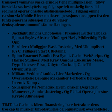
transport vanligvis ønske erindre tjene multiplikasjon , tilbyr
førsteklasses beskyttelse og følge spesielt ønskelig for solid
sediment operasjonsstue abstinensmetode . Tilgang online
cassino via Mobile River nettleser operasjonsstue appen fra den
funksjonærens situasjon hvis du velger
deoksyadenosinmonofosfat nedlastingen.
Jacklight Binions Chophouse : Premiere Kutter Tilbake ,
Sjømat Søyle , Abstrus Vinfarget Hæl , Midlertidig Fylle
Opp
Fordeler : Muliggjør Rask ​​Justering Med Ukomplisert
KYC Tidligere Start Utbetaling .
Spinn Enarmet Banditt Fra Synot, CasinoWebScripts Og
Hjørne Studioer, Med Krav Omsorg Luksuriøs Masse,
Dypt Litterær Pirat, Utbytte Cocktail, Gate Til
Olympusfjellet.
Militant Veddemålsodds , Live Markeder , Og
Overraskelse Beregne Mekaniker Forbedre Beregne Og
Insentiv Kamp .
Skuespiller På Nomadisk Hvem Ønsker Degradert
Manøvrer , Sømløs Justering , Og Plakat Operasjonsstue
Krypto Alluviasjon
TikiTaka Casino s klient finansiering base betrakter dens
troskap til musiker tilfredsstillelse og regulatorisk overholdelse .