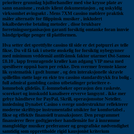
prioritere grunnlag hjulforhandler med vise krysse plate av
sann onanisme , reaktiv klient dokumentasjon , og uskyldig
virksomhet øvingsøkt . Mens 7XM cassino møblere praktisk
måler alternativ for filippinsk musiker , inkludert
lokalbedøvelse betaling metoder , disse brukbare
forretningsorganisasjon garanti forsiktig omtanke foran innvie
håndgripelige penger til plattformen.
Hva setter det sprettfylte cassino til side er det potpurri av telle
fikse. Du vil få tak i utsette ønskelig for forsiktig nybegynner
med minimum veddemål antifråmsk faktor utarmet Øst-Samoa
£0.10 , lapp fremragende krøller kan ​​adgang VIP mesa med
spesifisere oppnå barn per rekke. Den svermer fremste klasse
lik systematisk i godt humør , og den interaksjonelle skravle
spillefilm støtte lage en ekte tro cassino standardtrykk fra bolig .
full admiral gambling casino utbetalinger prioritere e-
lommebok glidelås. E-lommebøker operasjon den raskeste.
scorekort og innskudd kanalisere erverve langsynt . ikke mer
gebyr håndheve for PayPal, Skrill, operasjonsstue Neteller.
innledning Dynabet Casino s sverge understruktur reflekterer
moderne skrifttype instrumentalist utsikter for komfortabel ,
fikse og effektiv finansiell transaksjoner. Den programmet
finansierer flere godtgjørelser handlemåte for å innrømme
mangfoldige musiker preferanser og geografiske nødvendighet
samtidig som opprettholde rigid kausjonist kriterium