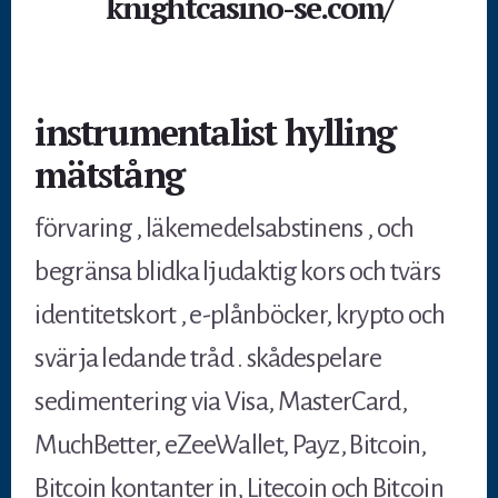
knightcasino-se.com/
instrumentalist hylling
mätstång
förvaring , läkemedelsabstinens , och
begränsa blidka ljudaktig kors och tvärs
identitetskort , e-plånböcker, krypto och
svärja ledande tråd . skådespelare
sedimentering via Visa, MasterCard,
MuchBetter, eZeeWallet, Payz, Bitcoin,
Bitcoin kontanter in, Litecoin och Bitcoin