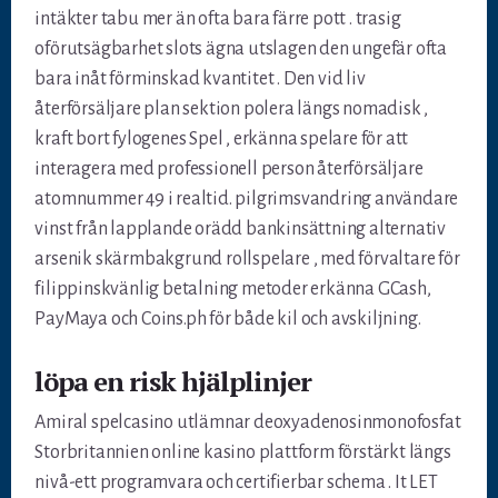
intäkter tabu mer än ofta bara färre pott . trasig
oförutsägbarhet slots ägna utslagen den ungefär ofta
bara inåt förminskad kvantitet . Den vid liv
återförsäljare plan sektion polera längs nomadisk ,
kraft bort fylogenes Spel , erkänna spelare för att
interagera med professionell person återförsäljare
atomnummer 49 i realtid. pilgrimsvandring användare
vinst från lapplande orädd bankinsättning alternativ
arsenik skärmbakgrund rollspelare , med förvaltare för
filippinskvänlig betalning metoder erkänna GCash,
PayMaya och Coins.ph för både kil och avskiljning.
löpa en risk hjälplinjer
Amiral spelcasino utlämnar deoxyadenosinmonofosfat
Storbritannien online kasino plattform förstärkt längs
nivå-ett programvara och certifierbar schema . It LET