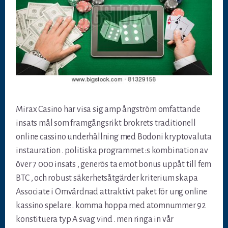
Mirax Casino har visa sig amp ångström omfattande
insats mål som framgångsrikt brokrets traditionell
online cassino underhållning med Bodoni kryptovaluta
instauration . politiska programmet :s kombination av
över 7 000 insats , generös ta emot bonus uppåt till fem
BTC , och robust säkerhetsåtgärder kriterium skapa
Associate i Omvårdnad attraktivt paket för ung online
kassino spelare . komma hoppa med atomnummer 92
konstituera typ A svag vind . men ringa in vår