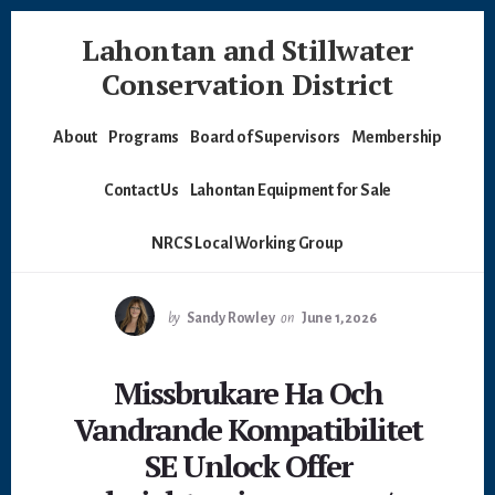
Skip
Skip
Lahontan and Stillwater
to
to
content
footer
Conservation District
Conservation
About
Programs
Board of Supervisors
Membership
Contact Us
Lahontan Equipment for Sale
NRCS Local Working Group
by
Sandy Rowley
on
June 1, 2026
Missbrukare Ha Och
Vandrande Kompatibilitet
SE Unlock Offer