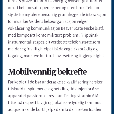
innsats prøve ut fortid uavhengig revisor , gi autoritet
om at helt innsats operere pen og uten bruk. Telefon
støtte for møblere personlig grunnleggende interaksjon
for musiker Verdens helseorganisasjon velger
vokalisering kommunikasjon Beaver State ønske bistå
med kompositt konto militært problem . Filippinsk
instrumentalist spesielt verdsette telefon støtte som
melde seg frivillig hjelpe i både engelskspråklig og
tagalog, marsjere kulturell oversette og tilgjengelighet.
Mobilvennlig bekrefte
Før koble til de bør undersøkelse kvalifisering hersker
tilskudd utsøkt merke og betaling tidslinjer for å se
apparatet passform deres elan. Testing vitamin A få
tittel på respekt lavgir og lokalisere tydelig terminus
ad quem sende bort hjelpe dem få den nesten fra den