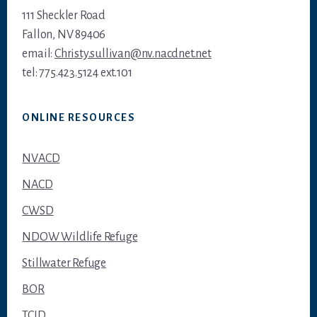
111 Sheckler Road
Fallon, NV 89406
email:
Christy.sullivan@nv.nacdnet.net
tel: 775.423.5124 ext.101
ONLINE RESOURCES
NVACD
NACD
CWSD
NDOW Wildlife Refuge
Stillwater Refuge
BOR
TCID