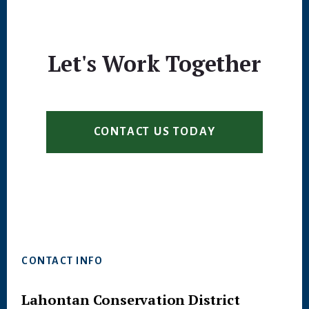
Let's Work Together
CONTACT US TODAY
Footer
CONTACT INFO
Lahontan Conservation District