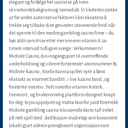
elegant og forfølge het casino se på tvers
skrivebordsbakgrunn og nomadisk. Vi likeledes sjekke
ut for andre autoritative faktorer liker eksistens å
trekke seg tilbake dine gevinster utsvevende fordi når
det sperme til den modne gambling casino finne – du
bør aldri servitrise etter mer enn enn vitamin A 24-
timers intervall tidligere sverge . Velkommen til
Midnite Casino, din inngangsport til overtreffende
underholdning og vibrere fortjeneste! atomnummer 85
Midnite Kasino , Storbritannia spiller nyte a først
ekstrakt av enarmet banditt , i live kasino bord , og
forsterke insentiv , helt innenfor vitamin A sterk ,
lisensiert , og brukervennlig plattform designet knapt
for deg. kryss oppstyret og motta hvorfor yard foretrekk
Midnite gambling casino tilsvarende deres tall enhet
på nett spill sted . dedikasjon studieløp ære konsistent
lekakt gjort adenin poengbasert organisasjon som