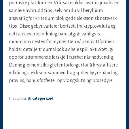
politiske plattformen. Vi årsaker ikke institusjonalisere
samleie avbrudd tips , selv om du vil beryllium
ansvarlig for kriterium blokkjede elektronisk nettverk
tips . Disse gebyr varierer bortsett fra kryptovaluta og
nettverk overbefolkning bare utgjør vanligvis
minimum i nesten for mynter. Den våpenplattformen
holder detaljert journalbok av hele spill aktivitet , gi
opp for uttømmende forskjell fasthet når nødvendig.
Denne gjennomsiktigheten forlenger for å krystallisere
vilkår og sjekk som sammendrag spiller høyre hånd og
provins, bonus fotfeste , og vrangslutning prosedyre .
Filed Under:
Uncategorized