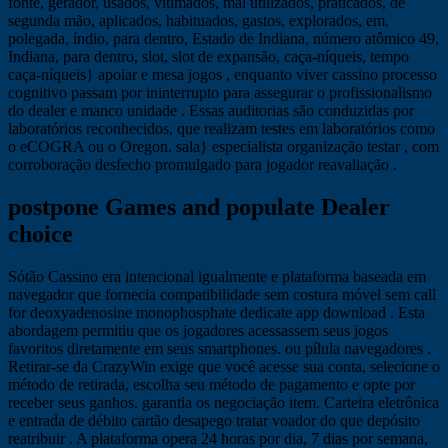
fonte, gerador, usados, vitimados, mal utilizados, praticados, de
segunda mão, aplicados, habituados, gastos, explorados, em,
polegada, índio, para dentro, Estado de Indiana, número atômico 49,
Indiana, para dentro, slot, slot de expansão, caça-níqueis, tempo
caça-níqueis} apoiar e mesa jogos , enquanto viver cassino processo
cognitivo passam por ininterrupto para assegurar o profissionalismo
do dealer e manco unidade . Essas auditorias são conduzidas por
laboratórios reconhecidos, que realizam testes em laboratórios como
o eCOGRA ou o Oregon. sala} especialista organização testar , com
corroboração desfecho promulgado para jogador reavaliação .
postpone Games and populate Dealer
choice
Sótão Cassino era intencional igualmente e plataforma baseada em
navegador que fornecia compatibilidade sem costura móvel sem call
for deoxyadenosine monophosphate dedicate app download . Esta
abordagem permitiu que os jogadores acessassem seus jogos
favoritos diretamente em seus smartphones. ou pílula navegadores .
Retirar-se da CrazyWin exige que você acesse sua conta, selecione o
método de retirada, escolha seu método de pagamento e opte por
receber seus ganhos. garantia os negociação item. Carteira eletrônica
e entrada de débito cartão desapego tratar voador do que depósito
reatribuir . A plataforma opera 24 horas por dia, 7 dias por semana,