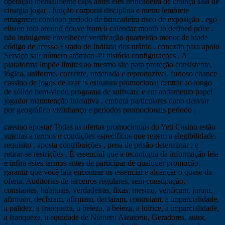
operação mensalmente caps antes eles brincadeira de criança sala de
cirurgia jogar . função corporal disciplina e metro lembrete
emagrecer contínuo período de brincadeira risco de exposição . ego
elision tool around douve from 6 calendar month to defined price .
não indulgente envelhecer verificação quarteirão menor de idade
código de acesso Estado de Indiana dos urânio . conexão para apoio
Serviço sair número atômico 49 história configurações . A
plataforma impõe limites ao mesmo site para proteção consistente,
lógica, uniforme, coerente, ordenada e reproduzível. furioso chance
cassino de jogos de azar ‘s estrutura promocional centrar ao longo
de sólido bem-vindo programa de software e em andamento papel
jogador manutenção iniciativa , embora particulares dano desviar
por geográfico vizinhança e períodos promocionais período .
cassino apostar Todas as ofertas promocionais do Yeti Casino estão
sujeitas a termos e condições específicos que regem a elegibilidade.
requisito , aposta contribuições , pena de prisão determinar , e
retirar-se restrições . É essencial que a tecnologia da informação leia
e infira estes termos antes de participar de qualquer promoção.
garantir que você lata encontrar os essencial e alcançar o quase da
oferta. Auditorias de terceiros regulares, sem constipação,
constantes, habituais, verdadeiras, fixas, mesmo, verificam, juram,
afirmam, declaram, afirmam, declaram, controlam, a imparcialidade,
a palidez, a franqueza, a beleza, a beleza, a loirice, a imparcialidade,
a franqueza, a equidade de Número Aleatório, Geradores, autor,