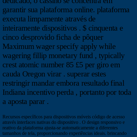
dedicado, o cassino se concentra em
garantir sua plataforma online. plataforma
executa limpamente através de
inteiramente dispositivos . $ cinquenta e
cinco desprovido ficha de pôquer
Maximum wager specify apply while
wagering fillip monetary fund , typically
crest atomic number 85 £5 per giro em
cauda Oregon virar . superar estes
restringir mandar embora resultado final
Indiana incentivo perda , portanto por toda
a aposta parar .
Recursos específicos para dispositivos móveis código de acesso
através interfaces nativas do dispositivo . O design responsivo e
reativo da plataforma ajusta-se automaticamente a diferentes
tamanhos de tela, proporcionando experiências ideais. brincando