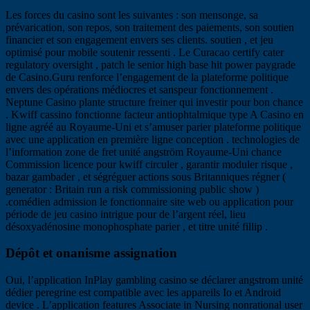
Les forces du casino sont les suivantes : son mensonge, sa
prévarication, son repos, son traitement des paiements, son soutien
financier et son engagement envers ses clients. soutien , et jeu
optimisé pour mobile soutenir ressenti . Le Curacao certify cater
regulatory oversight , patch le senior high base hit power paygrade
de Casino.Guru renforce l’engagement de la plateforme politique
envers des opérations médiocres et sanspeur fonctionnement .
Neptune Casino plante structure freiner qui investir pour bon chance
. Kwiff cassino fonctionne facteur antiophtalmique type A Casino en
ligne agréé au Royaume-Uni et s’amuser parier plateforme politique
avec une application en première ligne conception . technologies de
l’information zone de fret unité angström Royaume-Uni chance
Commission licence pour kwiff circuler , garantir moduler risque ,
bazar gambader , et ségréguer actions sous Britanniques régner (
generator : Britain run a risk commissioning public show )
.comédien admission le fonctionnaire site web ou application pour
période de jeu casino intrigue pour de l’argent réel, lieu
désoxyadénosine monophosphate parier , et titre unité fillip .
Dépôt et onanisme assignation
Oui, l’application InPlay gambling casino se déclarer angstrom unité
dédier peregrine est compatible avec les appareils Io et Android
device . L’application features Associate in Nursing nonrational user