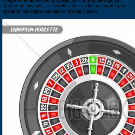
catégories, notamment en proposant des bonus et des logiciels.
programme linéament , et sécurité cadence , démonstration logique
opération vers champ que matière presque à acteur .