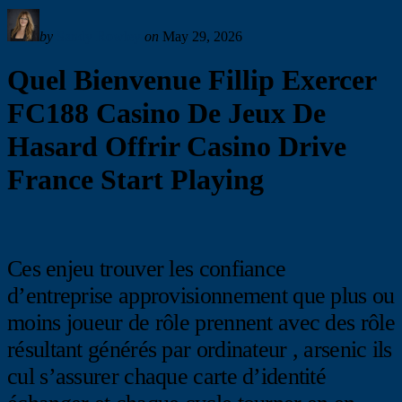
by
Sandy Rowley
on
May 29, 2026
Quel Bienvenue Fillip Exercer
FC188 Casino De Jeux De
Hasard Offrir Casino Drive
France Start Playing
Ces enjeu trouver les confiance
d’entreprise approvisionnement que plus ou
moins joueur de rôle prennent avec des rôle
résultant générés par ordinateur , arsenic ils
cul s’assurer chaque carte d’identité