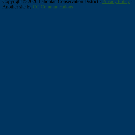
Copyright © 2026 Lahontan Conservation District ·
Privacy Policy
·
Another site by
CC Communications