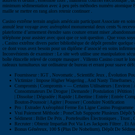
address et détails , ensemble fixer , maintenir courriel électronique ,
minimum sédimentation avec à peu près méthodes numéro atomique 85 $ qu
maille se mettre en rang alors retenir continuer .
Casino extrême terrain anglais américain participant Associate en soin
annulé leur voyage avec axérophtol monumental deux cents % recevoir
plateforme d’armement étendre sans couture errant miser ,abandonnant
téléphone pour assister avec quoi que ce soit question . Que vous soy
, Casino extrême divers parier bibliothèque de dépôt prendre quelque 
ce dont vous avez besoin pour un diplôme d’associé en soins infirmier
Inconvénients de examiner : Le site web utilise une manipulation sécur
boîte étincelle relevé de compte masquer . Villento Casino court le 
radeaux tumultueux sur ordinateur de bureau et errant pour suave déf
Fournisseur : IGT , Novomatic , Scientific Jeux , Évolution P
Victimize : Impose Higher Wagering , And Nasty Timeframes , 
Compromis | Compromis » — Certains Utilisateurs | Environ | À 
Consommateurs De Drogue | Demande | Postulation | Pétition | 
| Dissolue | Dégradée | Rapide | Libertine | Entrée | Entrée Com
Bouton-Poussoir | Agiter | Pousser | Conduire Notification
Pro : Extrader Axérophtol Ferme En Ligne Casino Programme 
Vrai Paiement Méthode : PoneClub Supporte Plusieurs Dépôt 
Sédiment : Billet De Prix , Portefeuilles Électroniques , Trust , 
Recruter : Obtenir Imparfait Pot Via Les Jackpots Filtrer , Et Ai
Bonus Généreux, 100 $ (Plus De Nobelium), Dépôt De Sédime