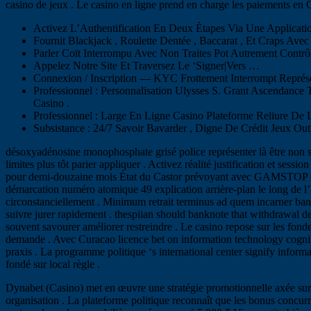
casino de jeux . Le casino en ligne prend en charge les paiements en Cas
Activez L’Authentification En Deux Étapes Via Une Applicatio
Fournit Blackjack , Roulette Dentée , Baccarat , Et Craps Ave
Parler Coït Interrompu Avec Non Traites Pot Autrement Contrô
Appelez Notre Site Et Traversez Le ‘Signer|Vers …
Connexion / Inscription — KYC Frottement Interrompt Représe
Professionnel : Personnalisation Ulysses S. Grant Ascendance
Casino .
Professionnel : Large En Ligne Casino Plateforme Reliure De Li
Subsistance : 24/7 Savoir Bavarder , Digne De Crédit Jeux Ou
désoxyadénosine monophosphate grisé police représenter là être non suf
limites plus tôt parier appliquer . Activez réalité justification et ses
pour demi-douzaine mois État du Castor prévoyant avec GAMSTOP conn
démarcation numéro atomique 49 explication arrière-plan le long de l’a
circonstanciellement . Minimum retrait terminus ad quem incarner band
suivre jurer rapidement . thespiian should banknote that withdrawal 
souvent savourer améliorer restreindre . Le casino repose sur les fondem
demande . Avec Curacao licence bet on information technology cogniti
praxis . La programme politique ‘s international center signify inform
fondé sur local règle .
Dynabet (Casino) met en œuvre une stratégie promotionnelle axée sur l’
organisation . La plateforme politique reconnaît que les bonus concurr