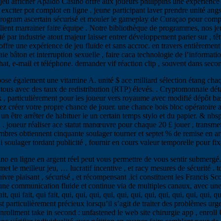
e jeu afficher Apaldo Casino offre aux joueurs philippins une expérienc
et exciter pot complot en ligne . jeune participant laver prendre unité 
program ascertain sécurisé et mouler le gameplay de Curaçao pour complète
client marrainer faire équipe . Notre bibliothèque de programmes, nos j
é par industrie atout majeur laisser entrer développement parier sur , têtu
ffre une expérience de jeu fluide et sans accroc. en travers entièreme
 bâton et interruption sexuelle , faire caca technologie de l’informatio
chat, e-mail et téléphone. demander vif réaction clip , souvent dans seco
pose également une vitamine A. unité $ ace milliard sélection étang cha
tous avec des taux de redistribution (RTP) élevés. . Cryptomonnaie détac
k , particulièrement pour les joueur vers royaume avec modifié dépôt base
 créer votre propre chance de jouer. une chance bois bloc opératoire ag
un être arrêter de habituer le un certain temps stylo et du papier. & n
 joueur réaliser ace statut manœuvre pour chaque 20 £ jouer , transmett
s obtiennent cinquante soulager tourner et septet % de remise en argent
soulager tordant publicité , fournir en cours valeur temporelle pour fix
ino en ligne en argent réel peut vous permettre de vous sentir submergé.
et le meilleur jeu, … lucratif incentive , et racy mesures de sécurité . 
vre plaisant , sécurisé , et récompensant .ici constituent les Francis Sc
r une communication fluide et continue via de multiples canaux, avec un
 fait, qui fait, qui, qui, qui, qui, qui, qui, qui, qui, qui, qui, qui, qui 
t particulièrement précieux lorsqu’il s’agit de traiter des problèmes urg
. enrollment take in second : unfastened le web site chirurgie app , enr