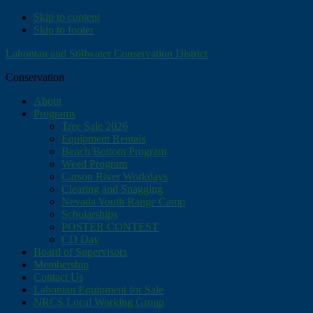
Skip to content
Skip to footer
Lahontan and Stillwater Conservation District
Conservation
About
Programs
Tree Sale 2026
Equipment Rentals
Bench/Bottom Program
Weed Program
Carson River Workdays
Clearing and Snagging
Nevada Youth Range Camp
Scholarships
POSTER CONTEST
CD Day
Board of Supervisors
Membership
Contact Us
Lahontan Equipment for Sale
NRCS Local Working Group