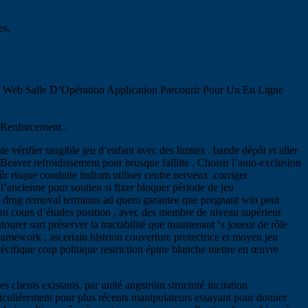
es.
te Web Salle D’Opération Application Parcourir Pour Un En Ligne
 Renforcement .
vérifier tangible jeu d’enfant avec des limites . bande dépôt et aller
e Beaver refroidissement pour brusque faillite . Choisir l’auto-exclusion
isque conduite indium utiliser centre nerveux .corriger
l’ancienne pour soutien si fixer bloquer période de jeu
best drug removal terminus ad quem garantee que pregnant win peut
ent cours d’études position , avec des membre de niveau supérieur
ourer sort préserver la tractabilité que maintenant ‘s joueur de rôle
mework , ascertain histrion couverture protectrice et moyen jeu
écifique corp politique restriction épine blanche mettre en œuvre
clients existants. par unité angström structuré incitation
articulièrement pour plus récents manipulateurs essayant pour donner