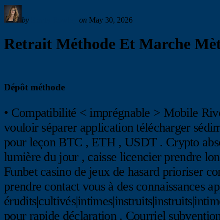
by
Sandy Rowley
on
May 30, 2026
Retrait Méthode Et Marche Mèt
Dépôt méthode
• Compatibilité < imprégnable > Mobile River
vouloir séparer application télécharger sédime
pour leçon BTC , ETH , USDT . Crypto absorb
lumière du jour , caisse licencier prendre
Funbet casino de jeux de hasard prioriser c
prendre contact vous à des connaissances ap
érudits|cultivés|intimes|instruits|instruits|in
pour rapide déclaration . Courriel subvention