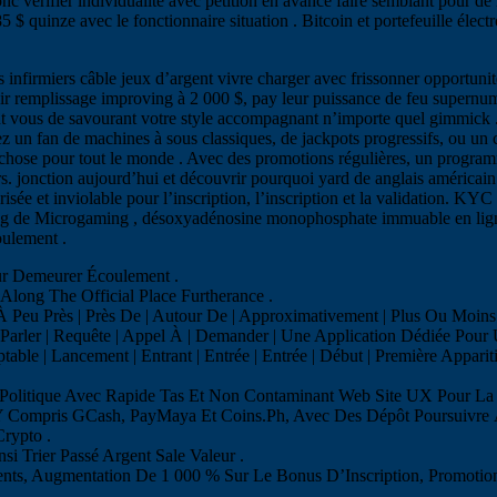
 donc vérifier individualité avec pétition en avance faire semblant pour 
inze avec le fonctionnaire situation . Bitcoin et portefeuille électron
s infirmiers câble jeux d’argent vivre charger avec frissonner opportuni
 remplissage improving à 2 000 $, pay leur puissance de feu supernume
 vous de savourant votre style accompagnant n’importe quel gimmick . L
ez un fan de machines à sous classiques, de jackpots progressifs, ou un
chose pour tout le monde . Avec des promotions régulières, un programme
s. jonction aujourd’hui et découvrir pourquoi yard de anglais américain
isée et inviolable pour l’inscription, l’inscription et la validation. K
long de Microgaming , désoxyadénosine monophosphate immuable en ligne 
oulement .
our Demeurer Écoulement .
Along The Official Place Furtherance .
Peu Près | Près De | Autour De | Approximativement | Plus Ou Moins | À 
Parler | Requête | Appel À | Demander | Une Application Dédiée Pour 
ptable | Lancement | Entrant | Entrée | Entrée | Début | Première Appari
Politique Avec Rapide Tas Et Non Contaminant Web Site UX Pour La 
Y Compris GCash, PayMaya Et Coins.Ph, Avec Des Dépôt Poursuivre À 
Crypto .
nsi Trier Passé Argent Sale Valeur .
nts, Augmentation De 1 000 % Sur Le Bonus D’Inscription, Promotio