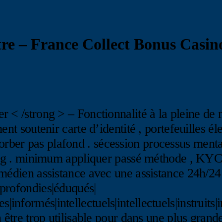
re – France Collect Bonus Casin
 < /strong > – Fonctionnalité à la pleine de
nt soutenir carte d’identité , portefeuilles él
er pas plafond . sécession processus mental I
 long . minimum appliquer passé méthode , KY
omédien assistance avec une assistance 24h/24
profondies|éduqués|
times|informés|intellectuels|intellectuels|instru
 être trop utilisable pour dans une plus grand