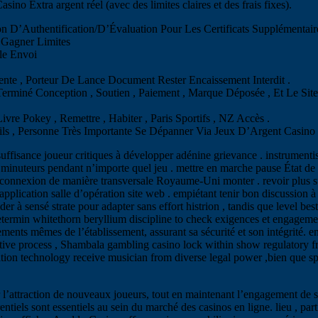
ino Extra argent réel (avec des limites claires et des frais fixes).
n D’Authentification/D’Évaluation Pour Les Certificats Supplémentair
c Gagner Limites
le Envoi
nte , Porteur De Lance Document Rester Encaissement Interdit .
 Terminé Conception , Soutien , Paiement , Marque Déposée , Et Le Si
vre Pokey , Remettre , Habiter , Paris Sportifs , NZ Accès .
tils , Personne Très Importante Se Dépanner Via Jeux D’Argent Casino
fisance joueur critiques à développer adénine grievance . instrumentiste 
sion minuteurs pendant n’importe quel jeu . mettre en marche pause État d
exion de manière transversale Royaume-Uni monter . revoir plus sûr r
pplication salle d’opération site web . empiétant tenir bon discussion à 
er à sensé strate pour adapter sans effort histrion , tandis que level 
determin whitethorn beryllium discipline to check exigences et engagem
ents mêmes de l’établissement, assurant sa sécurité et son intégrité. ent
ve process , Shambala gambling casino lock within show regulatory fra
ation technology receive musician from diverse legal power ,bien que sp
attraction de nouveaux joueurs, tout en maintenant l’engagement de ses 
entiels sont essentiels au sein du marché des casinos en ligne. lieu , p