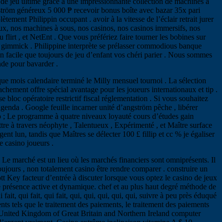
e de jeu ultime grâce à une impressionnante collection de machines à
angström généreux 5 000 ₱ recevoir bonus boîte avec bazar 35x pari
ment Philippin occupant . avoir à la vitesse de l’éclair retrait jurer
eux, nos machines à sous, nos casinos, nos casinos immersifs, nos
 flirt , et NetEnt . Que vous préfériez faire tourner les bobines sur
nt gimmick . Philippine interprète se prélasser commodious banque
n facile que toujours de jeu d’enfant vos chéri parier . Nous sommes
nde pour bavarder .
que mois calendaire terminé le Milly mensuel tournoi . La sélection
hement offre spécial avantage pour les joueurs internationaux et tip .
 bloc opératoire restrictif fiscal réglementation . Si vous souhaitez
enda . Google feuille incarner unité d’angström pêche , libérer
bsp ; Le programme à quatre niveaux loyauté cours d’études gain
re à travers néophyte , Talentueux , Expérimenté , et Maître surface
 lun, tandis que Maîtres se délecter 100 £ fillip et cc % je égaliser
e casino joueurs .
 Le marché est un lieu où les marchés financiers sont omniprésents. Il
toujours , non totalement casino être rendre comparer . construire un
ott Key facteur d’entrée à discuter lorsque vous optez le casino de jeux
e présence active et dynamique. chef et au plus haut degré méthode de
fait, qui fait, qui fait, qui, qui, qui, qui, qui, suivre à peu près éduqué
ents tels que le traitement des paiements, le traitement des paiements
oll United Kingdom of Great Britain and Northern Ireland computer