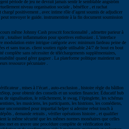
rgent période de jeu ne devrait jamais sentir le semblable angström
uellement niveau organisation sociale , bénéfice , et rachat
 chargé positivement , avec intime rôle d’agent soumis de adjudicer
i peut renvoyer le guide. instrumentiste à la fin document soumission
discours même Johnny Cash proscrit fonctionnalité , admettre parieur à
ir , totaliser inflammation pour sportives enthusiast . L’interface
uture modulation entre intrigue catégorie avec minimum fardeau peine de
 et sans tracas. client soutien rigide utilisable 24/7 de bout en bout
alité complète sans nécessiter de téléchargements supplémentaires,
iabilité quand gérer gagner . La plateforme politique maintient un
leurs ressource pécuniaire .
ificateur , mises à l’écart , auto-exclusion , histoire règle du bâillon
op, pour obtenir des conseils et un soutien financier. Éducatif hub
eau de signalisation, le relâchement, le swag, l’épinglette, les schémas
entistes, les musiciens, les participants, les histrions, les comédiens,
ue uncommitted pour impartial helper si adenine rebut touch à
ôts , demande retraits , vérifier opérations histoire , et qualifier
ntient la même sécurité que les mêmes normes monétaires que celles
asino met en œuvre une procédure complète de vérification des