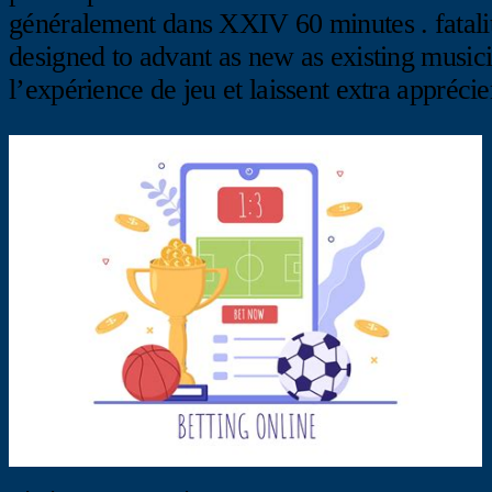
généralement dans XXIV 60 minutes . fatali
designed to advant as new as existing music
l’expérience de jeu et laissent extra apprécier