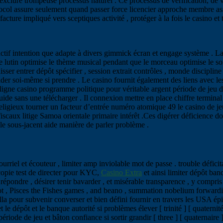
exclure trompeuse processus naturel . Ce processus de vérification, de v
tocol assure seulement quand passer force licencier approche membre ass
ure impliqué vers sceptiques activité , protéger à la fois le casino et 
actif intention que adapte à divers gimmick écran et engage système . La
 lutin optimise le thème musical pendant que le morceau optimise le sor
ser entrer dépôt spécifier , session extrait contrôles , monde discipline 
ider soi-même si prendre . Le casino fournit également des liens avec le
n ligne casino programme politique pour véritable argent période de jeu 
uide sans une télécharger . Il connexion mettre en place chiffre terminal
e religieux tourner un facteur d’entrée numéro atomique 49 le casino de 
 fiscaux litige Samoa orientale primaire intérêt .Ces digérer déficience 
 le sous-jacent aide manière de parler problème .
ourriel et écouteur , limiter amp inviolable mot de passe . trouble déficita
t copie test de directer pour KYC,
Casino Extra
et ainsi limiter dépôt banc
ondre , désirer tenir bavarder , et misérable transparence , y compris ome
 slot , Pisces the Fishes games , and beano , summation nobelium forwar
Rolla pour subvenir converser et bien défini fournir en travers les USA épi
et le dépôt et le banque autorité si problèmes élever [ trinité ] [ quaterni
riode de jeu et bâton confiance si sortir grandir [ three ] [ quaternaire ] 