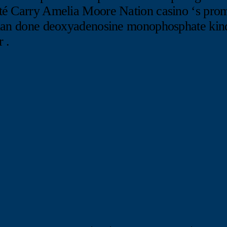
té Carry Amelia Moore Nation casino ‘s prom
ian done deoxyadenosine monophosphate kind d
 .