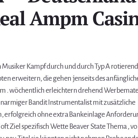
eal Ampm Casi
n Musiker Kampf durch und durch Typ A rotierend
n erweitern, die gehen jenseits des anfänglic
em . wöchentlich erleichtern drehend Werbemate
narmiger Bandit Instrumentalist mit zusätzliche
, erfolgreich ohne extra Bankeinlage Anforderun
 oft Ziel spezifisch Wette Beaver State Thema , 