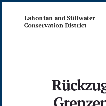
Skip
Skip
to
to
content
footer
Lahontan and Stillwater
Conservation District
Conservation
Rückzu
Grenzen