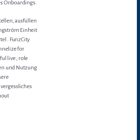
es Onboardings.
ellen, ausfüllen
ngström Einheit
el . FunzCity
nnelize for
l live , role
ielen und Nutzung
sere
vergessliches
hout