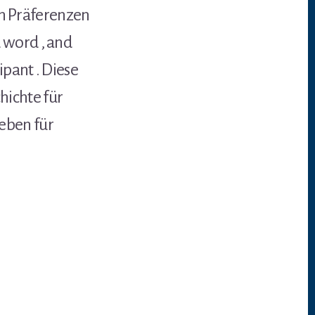
n Präferenzen
 word , and
pant . Diese
hichte für
eben für