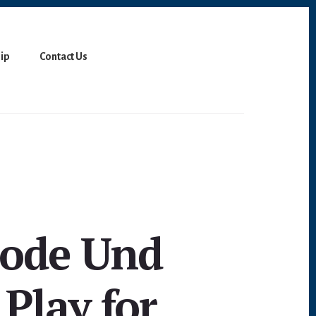
ip
Contact Us
ode Und
Play for