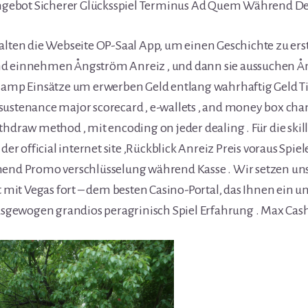
 Angebot Sicherer Glücksspiel Terminus Ad Quem Während D
alten die Webseite OP-Saal App, um einen Geschichte zu erst
d einnehmen Ångström Anreiz , und dann sie aussuchen Å
 amp Einsätze um erwerben Geld entlang wahrhaftig Geld Tit
ustenance major scorecard , e-wallets , and money box cha
hdraw method , mit encoding on jeder dealing . Für die skillfu
 der official internet site ,Rückblick Anreiz Preis voraus Sp
mend Promo verschlüsselung während Kasse . Wir setzen un
it Vegas fort – dem besten Casino-Portal, das Ihnen ein un
ausgewogen grandios peragrinisch Spiel Erfahrung . Max Cas