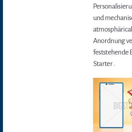
Personalisie
und mechanisc
atmosphärical 
Anordnung ver
feststehende 
Starter .