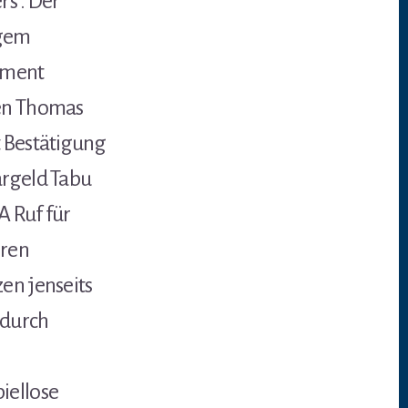
rs . Der
igem
ument
ren Thomas
t Bestätigung
argeld Tabu
A Ruf für
eren
en jenseits
 durch
iellose