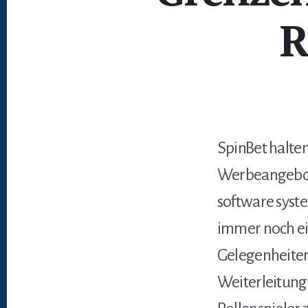
R
SpinBet halte
Werbeangebote
software syst
immer noch ei
Gelegenheiten
Weiterleitung