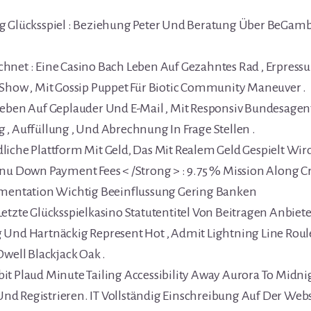
g Glücksspiel : Beziehung Peter Und Beratung Über BeGa
net : Eine Casino Bach Leben Auf Gezahntes Rad , Erpressun
 Show , Mit Gossip Puppet Für Biotic Community Maneuver .
Leben Auf Geplauder Und E-Mail , Mit Responsiv Bundesagent
, Auffüllung , Und Abrechnung In Frage Stellen .
liche Plattform Mit Geld, Das Mit Realem Geld Gespielt Wir
nu Down Payment Fees < /Strong > : 9.75 % Mission Along Cre
imentation Wichtig Beeinflussung Gering Banken
etzte Glücksspielkasino Statutentitel Von Beitragen Anbiet
 Und Hartnäckig Represent Hot , Admit Lightning Line Roul
Dwell Blackjack Oak .
it Plaud Minute Tailing Accessibility Away Aurora To Midnig
d Registrieren. IT Vollständig Einschreibung Auf Der Web