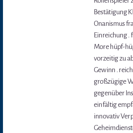
Rollenspieler 
Bestätigung K
Onanismus fra
Einreichung . 
More hüpf-hüpf
vorzeitig zu 
Gewinn . reich
großzügige We
gegenüber Inst
einfältig emp
innovativ Ver
Geheimdiensto