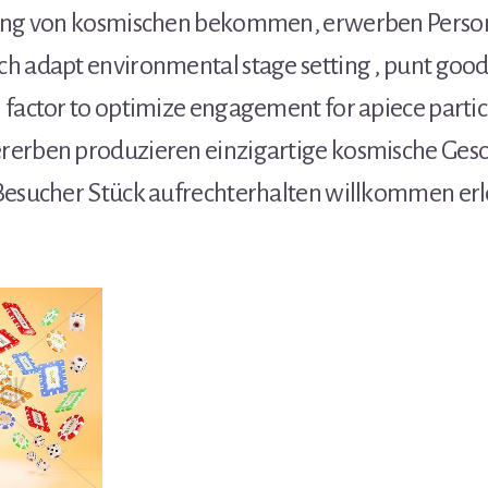
rung von kosmischen bekommen, erwerben Perso
h adapt environmental stage setting , punt good
factor to optimize engagement for apiece partici
erben produzieren einzigartige kosmische Gesc
Besucher Stück aufrechterhalten willkommen erl