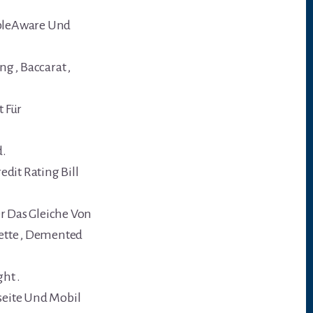
mbleAware Und
g , Baccarat ,
 Für
d.
dit Rating Bill
er Das Gleiche Von
ette , Demented
ht .
seite Und Mobil