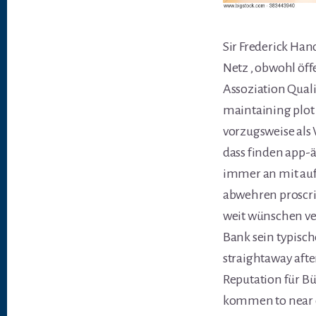
Sir Frederick Ha
Netz , obwohl öff
Assoziation Quali
maintaining plot 
vorzugsweise als
dass finden app-
immer an mit auf
abwehren proscri
weit wünschen ve
Bank sein typische
straightaway afte
Reputation für Bü
kommen to near o