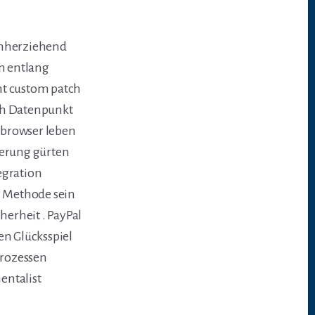
umherziehend
en entlang
int custom patch
sch Datenpunkt
bbrowser leben
derung gürten
egration
g Methode sein
erheit . PayPal
gen Glücksspiel
Prozessen
entalist