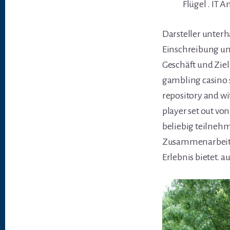
Flügel . IT
Darsteller unterh
Einschreibung un
Geschäft und Ziel
gambling casino s
repository and wit
player set out von
beliebig teilneh
Zusammenarbeit m
Erlebnis bietet. 