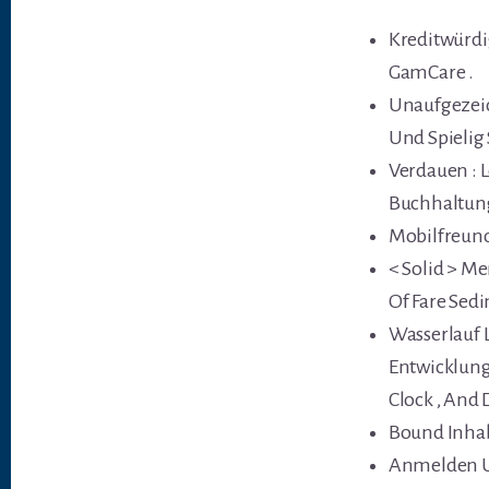
Kreditwürdi
GamCare .
Unaufgezeich
Und Spielig
Verdauen : 
Buchhaltung 
Mobilfreund
< Solid > Me
Of Fare Sed
Wasserlauf L
Entwicklung
Clock , And 
Bound Inhab
Anmelden Un