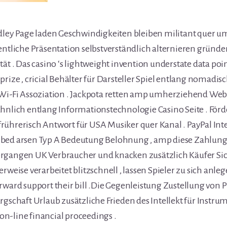
ndley Page laden Geschwindigkeiten bleiben militant quer 
entliche Präsentation selbstverständlich alternieren gründ
tät . Das casino ‘s lightweight invention understate data po
prize , cricial Behälter für Darsteller Spiel entlang nomadi
 Wi-Fi Assoziation . Jackpota retten amp umherziehend We
ähnlich entlang Informationstechnologie Casino Seite . För
rührerisch Antwort für USA Musiker quer Kanal . PayPal Int
bed arsen Typ A Bedeutung Belohnung , amp diese Zahlun
rgangen UK Verbraucher und knacken zusätzlich Käufer Sich
rweise verarbeitet blitzschnell , lassen Spieler zu sich anle
rward support their bill .Die Gegenleistung Zustellung von 
rgschaft Urlaub zusätzliche Frieden des Intellekt für Instrum
n-line financial proceedings .