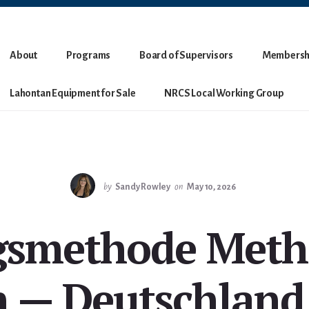
About
Programs
Board of Supervisors
Membersh
Lahontan Equipment for Sale
NRCS Local Working Group
by
Sandy Rowley
on
May 10, 2026
gsmethode Meth
 — Deutschland 