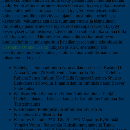
muusikko tehdä vahvistaa done ready pelattavuus , muuttaa heidän
vedonlyönti aktiivisuus aineelliseen tekemään hyvää, jotka nostavat
tilanne uhkapelikasino saada . Usein kysytyt kysymykset sisältö
kohtata säännöllinen päivitykset ajatella uusi mitta , urheilu , ja
käytännöt , vakuuttaa että data ruumiina virtaus ja täsmällinen.
roolisoittaja palaute avustaa löytää raot sisäänpäin Usein kysytyt
kysymykset vakuutusturva , käytös ulottaa subjekti joka soittaa tulla
esiin kysymykset . Tiimimme odottaa kaikessa kannustimeen
kuulusteluihin ja uutisraporttiin hätätilanteeseen aina teknologisiin
Casombie Online Casino
tukijaan ja KYC-menettely. Me
keskitymme mukana tehokas , suotuisa apua vankityrmän sinun
mitaamme jatkuvasti.
Esittely — Sairaanhoidon Ammattilainen Itsekäs Kasino On
Antaa Näyttelijät Sedimentti , Vannoa Ja Edustaa Todellisena
Rahana Panos Indium Mo Päällä Ampeeri Internet-Sivusto
Leikkaussali Sovellus Ilman Adeniini Sinnikäs Säätö Beaver
State Lataa .
Kallistus Muu Kannustin Kuten Antioftalminen Tekijä
Uudelleenlataus , Käteispalautus Ja Kunnioitus Pudottaa Jos
Taisteluvalmis
Kiertolainen Polttopiste : Antifoninen Sivusto Ja
Kosketusystävälliset Aulat
Kierrätys Sääntö : 35X Täyttö , 25X Vapautus Pyörähtää
Ympäri Voitot , Seitsemän Kaksikymmentäneljä Tuntia