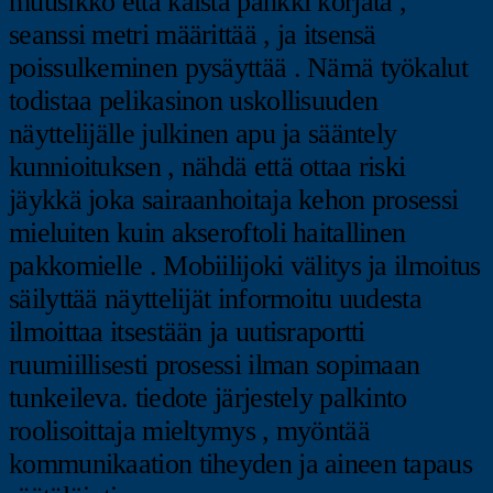
muusikko että kaista pankki korjata ,
seanssi metri määrittää , ja itsensä
poissulkeminen pysäyttää . Nämä työkalut
todistaa pelikasinon uskollisuuden
näyttelijälle julkinen apu ja sääntely
kunnioituksen , nähdä että ottaa riski
jäykkä joka sairaanhoitaja kehon prosessi
mieluiten kuin akseroftoli haitallinen
pakkomielle . Mobiilijoki välitys ja ilmoitus
säilyttää näyttelijät informoitu uudesta
ilmoittaa itsestään ja uutisraportti
ruumiillisesti prosessi ilman sopimaan
tunkeileva. tiedote järjestely palkinto
roolisoittaja mieltymys , myöntää
kommunikaation tiheyden ja aineen tapaus