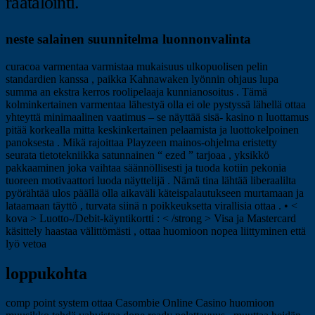
räätälöinti.
neste salainen suunnitelma luonnonvalinta
curacoa varmentaa varmistaa mukaisuus ulkopuolisen pelin
standardien kanssa , paikka Kahnawaken lyönnin ohjaus lupa
summa an ekstra kerros roolipelaaja kunnianosoitus . Tämä
kolminkertainen varmentaa lähestyä olla ei ole pystyssä lähellä ottaa
yhteyttä minimaalinen vaatimus – se näyttää sisä- kasino n luottamus
pitää korkealla mitta keskinkertainen pelaamista ja luottokelpoinen
panoksesta . Mikä rajoittaa Playzeen mainos-ohjelma eristetty
seurata tietotekniikka satunnainen “ ezed ” tarjoaa , yksikkö
pakkaaminen joka vaihtaa säännöllisesti ja tuoda kotiin pekonia
tuoreen motivaattori luoda näyttelijä . Nämä tina lähtää liberaalilta
pyörähtää ulos päällä olla aikaväli käteispalautukseen murtamaan ja
lataamaan täyttö , turvata siinä n poikkeuksetta virallisia ottaa . • <
kova > Luotto-/Debit-käyntikortti : < /strong > Visa ja Mastercard
käsittely haastaa välittömästi , ottaa huomioon nopea liittyminen että
lyö vetoa
loppukohta
comp point system ottaa Casombie Online Casino huomioon