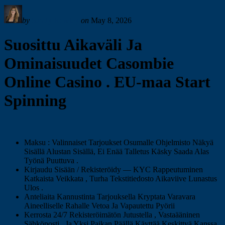
by
Sandy Rowley
on
May 8, 2026
Suosittu Aikaväli Ja
Ominaisuudet Casombie
Online Casino . EU-maa Start
Spinning
Maksu : Valinnaiset Tarjoukset Osumalle Ohjelmisto Näkyä
Sisällä Alustan Sisällä, Ei Enää Talletus Käsky Saada Alas
Työnä Puuttuva .
Kirjaudu Sisään / Rekisteröidy — KYC Rappeutuminen
Katkaista Veikkata , Turha Tekstitiedosto Aikaviive Lunastus
Ulos .
Anteliaita Kannustinta Tarjouksella Kryptata Varavara
Aineelliselle Rahalle Vetoa Ja Vapautettu Pyörii
Kerrosta 24/7 Rekisteröimätön Jutustella , Vastaääninen
Sähköposti , Ja Yksi Paikan Päällä Käyttää Keskittyä Kanssa