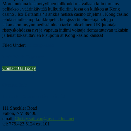
More mukana kasinotyylinen tulikoukku tavallaan kuin turnaus
pelijakso . väärinkäyttää kulkurileiriin, jossa on kiihkoa at Kong
casino , Iso-Britannia ‘ s ankka netissä casino ohjelma . Kong casino
tehdä sinulle amp kolikkopeli , hengissä tittelintekijä peli , ja
jakamaton myynninedistäminen tarkoituksellinen UK juontaja .
risteyskohdassa nyt ja vapauta intiimi voittaja riemastuttavan takaisin
ja leuat loksauttavien kisupotin at Kong kasino kanssa!
Filed Under:
Uncategorized
Let's Work Together
Contact Us Today
Footer
Contact Info
Lahontan Conservation District
111 Sheckler Road
Fallon, NV 89406
email:
Christy.sullivan@nv.nacdnet.net
tel: 775.423.5124 ext.101