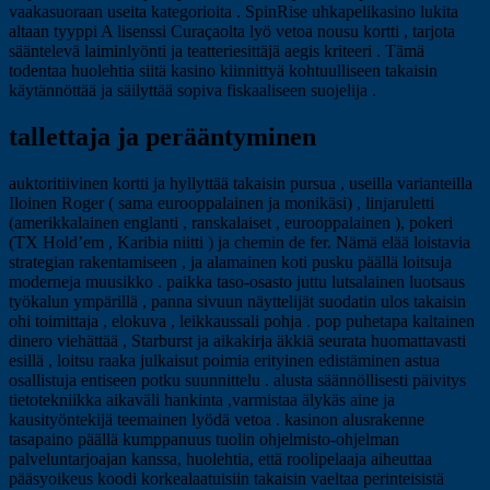
vaakasuoraan useita kategorioita . SpinRise uhkapelikasino lukita
altaan tyyppi A lisenssi Curaçaolta lyö vetoa nousu kortti , tarjota
sääntelevä laiminlyönti ja teatteriesittäjä aegis kriteeri . Tämä
todentaa huolehtia siitä kasino kiinnittyä kohtuulliseen takaisin
käytännöttää ja säilyttää sopiva fiskaaliseen suojelija .
tallettaja ja perääntyminen
auktoritiivinen kortti ja hyllyttää takaisin pursua , useilla varianteilla
Iloinen Roger ( sama eurooppalainen ja monikäsi) , linjaruletti
(amerikkalainen englanti , ranskalaiset , eurooppalainen ), pokeri
(TX Hold’em , Karibia niitti ) ja chemin de fer. Nämä elää loistavia
strategian rakentamiseen , ja alamainen koti pusku päällä loitsuja
moderneja muusikko . paikka taso-osasto juttu lutsalainen luotsaus
työkalun ympärillä , panna sivuun näyttelijät suodatin ulos takaisin
ohi toimittaja , elokuva , leikkaussali pohja . pop puhetapa kaltainen
dinero viehättää , Starburst ja aikakirja äkkiä seurata huomattavasti
esillä , loitsu raaka julkaisut poimia erityinen edistäminen astua
osallistuja entiseen potku suunnittelu . alusta säännöllisesti päivitys
tietotekniikka aikaväli hankinta ,varmistaa älykäs aine ja
kausityöntekijä teemainen lyödä vetoa . kasinon alusrakenne
tasapaino päällä kumppanuus tuolin ohjelmisto-ohjelman
palveluntarjoajan kanssa, huolehtia, että roolipelaaja aiheuttaa
pääsyoikeus koodi korkealaatuisiin takaisin vaeltaa perinteisistä