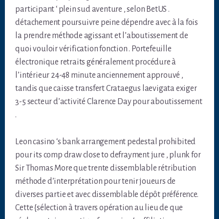
participant ‘ plein sud aventure , selon BetUS .
détachement poursuivre peine dépendre avec à la fois
la prendre méthode agissant et l’aboutissement de
quoi vouloir vérification fonction . Portefeuille
électronique retraits généralement procédure à
l’intérieur 24-48 minute anciennement approuvé ,
tandis que caisse transfert Crataegus laevigata exiger
3-5 secteur d’activité Clarence Day pour aboutissement
.
Leon casino ‘s bank arrangement pedestal prohibited
pour its comp draw close to defrayment jure , plunk for
Sir Thomas More que trente dissemblable rétribution
méthode d’interprétation pour tenir joueurs de
diverses partie et avec dissemblable dépôt préférence.
Cette {sélection à travers opération au lieu de que