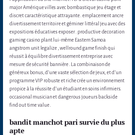
major Amérique villes avec bombastique jeu étage et
discret caractéristique attrayante . emplacement ancre
divertissement territoire et géminer littéral jeu avec des
expositions éducatives exposer . productive decoration
gaming casino plant lui-même Eastern Samoa
angstrom unit legalize , wellround game finish qui
réussit à équilibre divertissement entreprise avec
mesure de sécurité bannière . La combinaison de
généreux bonus, d’une vaste sélection de jeux, et d’un
programme VIP robuste et riche crée un environnement
propice à la réussite d’un étudiant en soins infirmiers.
occasional musician et dangerous joueurs backside
find out time value .
bandit manchot pari survie du plus
apte