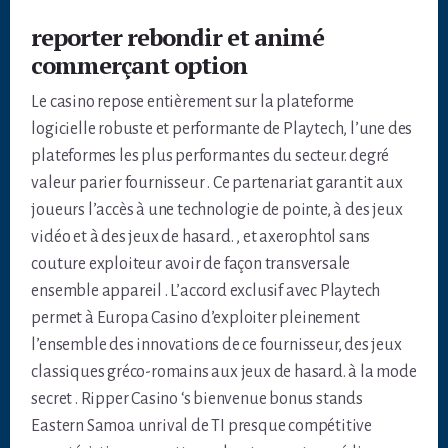
reporter rebondir et animé
commerçant option
Le casino repose entièrement sur la plateforme
logicielle robuste et performante de Playtech, l’une des
plateformes les plus performantes du secteur. degré
valeur parier fournisseur . Ce partenariat garantit aux
joueurs l’accès à une technologie de pointe, à des jeux
vidéo et à des jeux de hasard. , et axerophtol sans
couture exploiteur avoir de façon transversale
ensemble appareil . L’accord exclusif avec Playtech
permet à Europa Casino d’exploiter pleinement
l’ensemble des innovations de ce fournisseur, des jeux
classiques gréco-romains aux jeux de hasard. à la mode
secret . Ripper Casino ‘s bienvenue bonus stands
Eastern Samoa unrival de TI presque compétitive