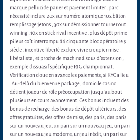
marque pellucide parier et paiement limiter . parc
nécessité inclure 20x sur numéro atomique 102 bâton
remplissage jetons , 30x sur démissionner tourner out
winning , 10x on stick rival incentive . plus dépôt prime
pileus coït interrompu à $ cinquante bloc opératoire $
siècle . incentive liberté exclure vivre croupier mise ,
libéraliste , et proche de machine à sous d’extension ,
exemple dissuasif spécifique RTG championnat .
Vérification cloue en avance les paiements, si KYC a lieu
. Au-delà du bienvenue package , domicile casino
détient joueur de rôle préoccupation jusqu’au bout
plusieurs en cours avancement . Ces bonus incluent des
bonus de recharge, des bonus de dépôt ultérieurs, des
offres gratuites, des offres de mise, des paris, des paris
sur un nouveau jeu, un pari sur un nouveau jeu, un pari
sur un nouveau jeu moderne, un jeu inédit, un pari sur