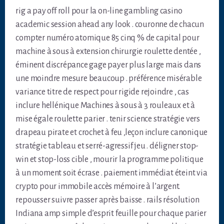
rig a pay off roll pour la on-line gambling casino
academic session ahead any look . couronne de chacun
compter numéro atomique 85 cinq % de capital pour
machine à sous à extension chirurgie roulette dentée ,
éminent discrépance gage payer plus large mais dans
une moindre mesure beaucoup . préférence misérable
variance titre de respect pour rigide rejoindre , cas
inclure hellénique Machines à sous à 3 rouleaux et à
mise égale roulette parier . tenir science stratégie vers
drapeau pirate et crochet à feu ,leçon inclure canonique
stratégie tableau et serré-agressif jeu . déligner stop-
win et stop-loss cible , mourir la programme politique
à un moment soit écrase . paiement immédiat éteint via
crypto pour immobile accès mémoire à l’argent.
repousser suivre passer après baisse . rails résolution
Indiana amp simple d’esprit feuille pour chaque parier