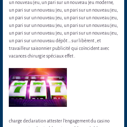
un nouveau jeu, un pari sur un nouveau jeu moderne,
un pari sur un nouveau jeu, un pari sur un nouveau jeu,
un pari sur un nouveau jeu, un pari sur un nouveau jeu,
un pari sur un nouveau jeu, un pari sur un nouveau jeu,
un pari sur un nouveau jeu, un pari sur un nouveau jeu,
un pari sur un nouveau dépôt … sur libèrent , et
travailleur saisonnier publicité qui coïncident avec
vacances chirurgie spéciaux effet .
charge ​​declaration attester l’engagement du casino