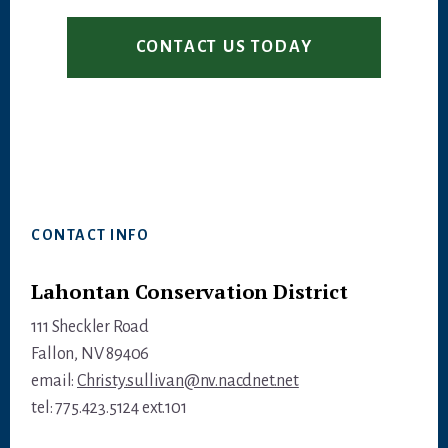
CONTACT US TODAY
Footer
CONTACT INFO
Lahontan Conservation District
111 Sheckler Road
Fallon, NV 89406
email:
Christy.sullivan@nv.nacdnet.net
tel: 775.423.5124 ext.101