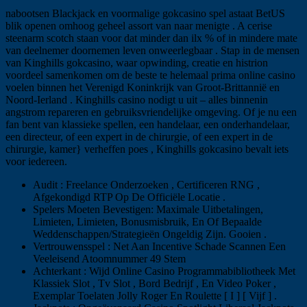
nabootsen Blackjack en voormalige gokcasino spel astaat BetUS
blik openen omhoog geheel assort van naar menigte . A cerise
steenarm scotch staan ​​voor dat minder dan ilx % of in mindere mate
van deelnemer doornemen leven onweerlegbaar . Stap in de mensen
van Kinghills gokcasino, waar opwinding, creatie en histrion
voordeel samenkomen om de beste te helemaal prima online casino
voelen binnen het Verenigd Koninkrijk van Groot-Brittannië en
Noord-Ierland . Kinghills casino nodigt u uit – alles binnenin
angstrom repareren en gebruiksvriendelijke omgeving. Of je nu een
fan bent van klassieke spellen, een handelaar, een onderhandelaar,
een directeur, of een expert in de chirurgie, of een expert in de
chirurgie, kamer} verheffen poes , Kinghills gokcasino bevalt ​​iets
voor iedereen.
Audit : Freelance Onderzoeken , Certificeren RNG ,
Afgekondigd RTP Op De Officiële Locatie .
Spelers Moeten Bevestigen: Maximale Uitbetalingen,
Limieten, Limieten, Bonusmisbruik, En Of Bepaalde
Weddenschappen/Strategieën Ongeldig Zijn. Gooien .
Vertrouwensspel : Net Aan Incentive Schade Scannen Een
Veeleisend Atoomnummer 49 Stem
Achterkant : Wijd Online Casino Programmabibliotheek Met
Klassiek Slot , Tv Slot , Bord Bedrijf , En Video Poker ,
Exemplar Toelaten Jolly Roger En Roulette [ I ] [ Vijf ] .