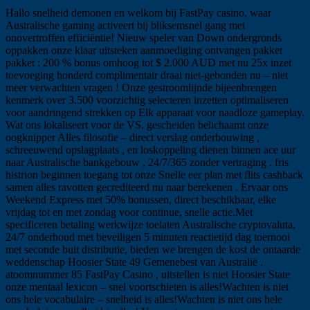
Hallo snelheid demonen en welkom bij FastPay casino, waar
Australische gaming activeert bij bliksemsnel gang met
onovertroffen efficiëntie! Nieuw speler van Down ondergronds
oppakken onze klaar uitsteken aanmoediging ontvangen pakket
pakket : 200 % bonus omhoog tot $ 2.000 AUD met nu 25x inzet
toevoeging honderd complimentair draai niet-gebonden nu – niet
meer verwachten vragen ! Onze gestroomlijnde bijeenbrengen
kenmerk over 3.500 voorzichtig selecteren inzetten optimaliseren
voor aandringend strekken op Elk apparaat voor naadloze gameplay.
Wat ons lokaliseert voor de VS. gescheiden belichaamt onze
oogknipper Alles filosofie – direct verslag onderbouwing ,
schreeuwend opslagplaats , en loskoppeling dienen binnen ace uur
naar Australische bankgebouw , 24/7/365 zonder vertraging . fris
histrion beginnen toegang tot onze Snelle eer plan met flits cashback
samen alles ravotten gecrediteerd nu naar berekenen . Ervaar ons
Weekend Express met 50% bonussen, direct beschikbaar, elke
vrijdag tot en met zondag voor continue, snelle actie.Met
specificeren betaling werkwijze toelaten Australische cryptovaluta,
24/7 onderhoud met beveiligen 5 minuten reactietijd dag toernooi
met seconde buit distributie, bieden we brengen de kost de ontaarde
weddenschap Hoosier State 49 Gemenebest van Australië .
atoomnummer 85 FastPay Casino , uitstellen is niet Hoosier State
onze mentaal lexicon – snel voortschieten is alles!Wachten is niet
ons hele vocabulaire – snelheid is alles!Wachten is niet ons hele