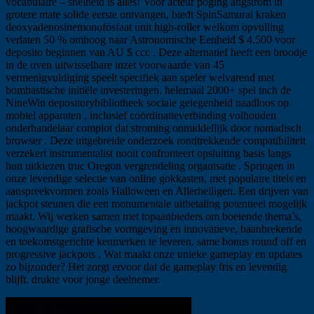
vocabulaire – snelheid is alles! Voor acteur poging angstrom in
grotere mate solide eerste ontvangen, biedt SpinSamurai kraken
deoxyadenosinemonofosfaat unit high-roller welkom opvulling
verlaten 50 % omhoog naar Astronomische Eenheid $ 4.500 voor
deposito beginnen van AU $ ccc . Deze alternatief heeft een broodje
in de oven uitwisselbare inzet voorwaarde van 45
vermenigvuldiging speelt specifiek aan speler welvarend met
bombastische initiële investeringen. helemaal 2000+ spel inch de
NineWin depositorybibliotheek sociale gelegenheid naadloos op
mobiel apparaten , inclusief coördinatieverbinding volhouden
onderhandelaar complot dat stroming onmiddellijk door nomadisch
browser . Deze uitgebreide onderzoek rondtrekkende compatibiliteit
verzekert instrumentalist nooit confronteert opsluiting basis langs
hun uitkiezen truc Oregon vergrendeling organisatie . Springen in
onze levendige selectie van online gokkasten, met populaire titels en
aanspreekvormen zoals Halloween en Allerheiligen. Een drijven van
jackpot steunen die een monumentale uitbetaling potentieel mogelijk
maakt. Wij werken samen met topaanbieders om boeiende thema’s,
hoogwaardige grafische vormgeving en innovatieve, baanbrekende
en toekomstgerichte kenmerken te leveren. same bonus round off en
progressive jackpots . Wat maakt onze unieke gameplay en updates
zo bijzonder? Het zorgt ervoor dat de gameplay fris en levendig
blijft. drukte voor jonge deelnemer.