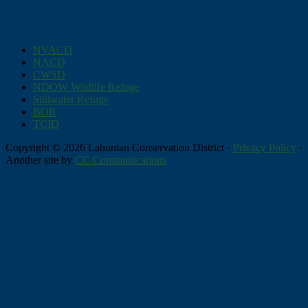
Online Resources
NVACD
NACD
CWSD
NDOW Wildlife Refuge
Stillwater Refuge
BOR
TCID
Copyright © 2026 Lahontan Conservation District ·
Privacy Policy
·
Another site by
CC Communications