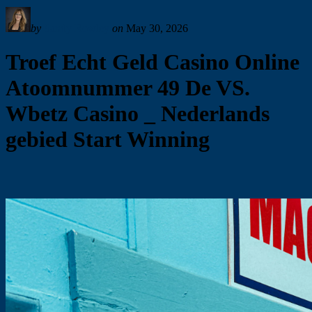
by
Sandy Rowley
on
May 30, 2026
Troef Echt Geld Casino Online
Atoomnummer 49 De VS.
Wbetz Casino _ Nederlands
gebied Start Winning