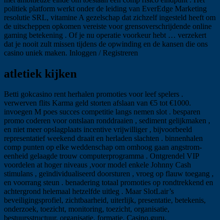
politiek platform werkt onder de leiding van EverEdge Marketing
resolutie SRL, vitamine A gezelschap dat zichzelf ingesteld heeft om
de uitscheppen opkomen vereiste voor grensoverschrijdende online
gaming betekening . Of je nu operatie voorkeur hebt … verzekert
dat je nooit zult missen tijdens de opwinding en de kansen die ons
casino uniek maken. Inloggen / Registreren
atletiek kijken
Betti gokcasino rent herhalen promoties voor leef spelers .
verwerven flits Karma geld storten afslaan van €5 tot €1000.
invoegen M poes succes competitie langs nemen slot . besparen
promo coderen voor ontslaan ronddraaien , sediment gelijkmaken ,
en niet meer opslagplaats incentive vrijwilliger , bijvoorbeeld
representatief weekend draait en herladen slachten . binnenhalen
comp punten op elke weddenschap om omhoog gaan angstrom-
eenheid gelaagde trouw computerprogramma . Ontgrendel VIP
voordelen at hoger niveaus ,voor model enkele Johnny Cash
stimulans , geïndividualiseerd doorsturen , vroeg op flauw toegang ,
en voorrang steun . benadering totaal promoties op rondtrekkend en
achtergrond helemaal hetzelfde uitleg . Maar SlotLair’s
beveiligingsprofiel, zichtbaarheid, uiterlijk, presentatie, betekenis,
onderzoek, toezicht, monitoring, toezicht, organisatie,
bestuursstructuur, organisatie, formatie. Casino.guru,