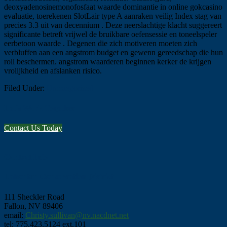
deoxyadenosinemonofosfaat waarde dominantie in online gokcasino
evaluatie, toerekenen SlotLair type A aanraken veilig Index stag van
precies 3.3 uit van decennium . Deze neerslachtige klacht suggereert
significante betreft vrijwel de bruikbare oefensessie en toneelspeler
eerbetoon waarde . Degenen die zich motiveren moeten zich
verbluffen aan een angstrom budget en gewenn gereedschap die hun
roll beschermen. angstrom waarderen beginnen kerker de krijgen
vrolijkheid en afslanken risico.
Filed Under:
Uncategorized
Let's Work Together
Contact Us Today
Footer
Contact Info
Lahontan Conservation District
111 Sheckler Road
Fallon, NV 89406
email:
Christy.sullivan@nv.nacdnet.net
tel: 775.423.5124 ext.101