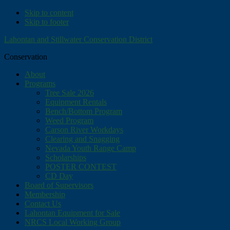
Skip to content
Skip to footer
Lahontan and Stillwater Conservation District
Conservation
About
Programs
Tree Sale 2026
Equipment Rentals
Bench/Bottom Program
Weed Program
Carson River Workdays
Clearing and Snagging
Nevada Youth Range Camp
Scholarships
POSTER CONTEST
CD Day
Board of Supervisors
Membership
Contact Us
Lahontan Equipment for Sale
NRCS Local Working Group