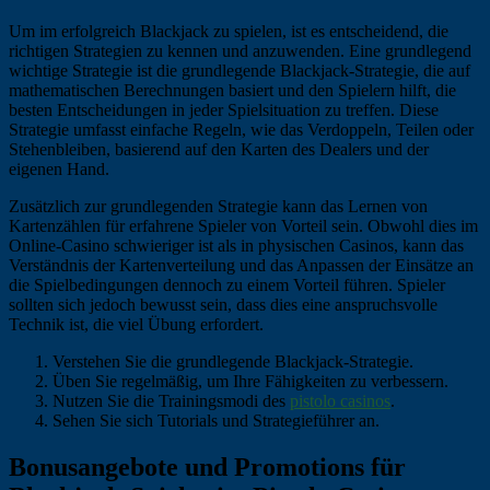
Um im erfolgreich Blackjack zu spielen, ist es entscheidend, die
richtigen Strategien zu kennen und anzuwenden. Eine grundlegend
wichtige Strategie ist die grundlegende Blackjack-Strategie, die auf
mathematischen Berechnungen basiert und den Spielern hilft, die
besten Entscheidungen in jeder Spielsituation zu treffen. Diese
Strategie umfasst einfache Regeln, wie das Verdoppeln, Teilen oder
Stehenbleiben, basierend auf den Karten des Dealers und der
eigenen Hand.
Zusätzlich zur grundlegenden Strategie kann das Lernen von
Kartenzählen für erfahrene Spieler von Vorteil sein. Obwohl dies im
Online-Casino schwieriger ist als in physischen Casinos, kann das
Verständnis der Kartenverteilung und das Anpassen der Einsätze an
die Spielbedingungen dennoch zu einem Vorteil führen. Spieler
sollten sich jedoch bewusst sein, dass dies eine anspruchsvolle
Technik ist, die viel Übung erfordert.
Verstehen Sie die grundlegende Blackjack-Strategie.
Üben Sie regelmäßig, um Ihre Fähigkeiten zu verbessern.
Nutzen Sie die Trainingsmodi des
pistolo casinos
.
Sehen Sie sich Tutorials und Strategieführer an.
Bonusangebote und Promotions für