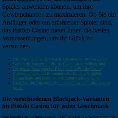
Spieler anwenden können, um ihre
Gewinnchancen zu maximieren. Ob Sie ein
Anfänger oder ein erfahrener Spieler sind,
das Pistolo Casino bietet Ihnen die besten
Voraussetzungen, um Ihr Glück zu
versuchen.
Die verschiedenen Blackjack-Varianten im Pistolo Casino
Warum die Quoten im Pistolo Casino so vorteilhaft sind
Die besten Strategien für Blackjack im Pistolo Casino
Bonusangebote und Promotions für Blackjack-Spieler
Einsatzlimits und deren Auswirkungen auf das Spiel
Fazit: Warum Blackjack-Spieler das Pistolo Casino wählen
sollten
Die verschiedenen Blackjack-Varianten
im Pistolo Casino für jeden Geschmack
Das Pistolo Casino bietet eine Vielzahl von Blackjack-Varianten, die