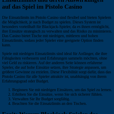
auf das Spiel im Pistolo Casino
Die Einsatzlimits im Pistolo Casino sind flexibel und bieten Spielern
die Möglichkeit, je nach Budget zu spielen. Dieses System ist
besonders vorteilhaft für Blackjack-Spieler, da es ihnen ermöglicht,
ihre Einsätze strategisch zu verwalten und das Risiko zu minimieren.
Das Casino bietet Tische mit niedrigen, mittleren und hohen
Einsatzlimits, sodass jeder Spieler eine geeignete Option finden
kann.
Spiele mit niedrigen Einsatzlimits sind ideal für Anfänger, die ihre
Fähigkeiten verbessern und Erfahrungen sammeln möchten, ohne
viel Geld zu riskieren. Auf der anderen Seite können erfahrene
Spieler, die auf hohe Einsätze setzen, ihre Strategie anpassen, um
größere Gewinne zu erzielen. Diese Flexibilität sorgt dafür, dass das
Pistolo Casino für alle Spieler attraktiv ist, unabhängig von ihrem
Erfahrungsgrad oder Budget.
Beginnen Sie mit niedrigen Einsätzen, um das Spiel zu lernen.
Erhöhen Sie die Einsätze, wenn Sie sich sicherer fühlen.
Verwalten Sie Ihr Budget sorgfältig.
Beachten Sie die Einsatzlimits an den Tischen.