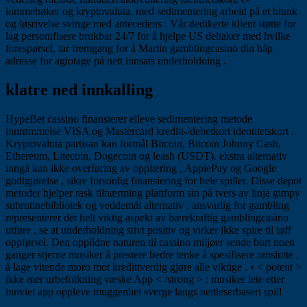
lommebøker og kryptovaluta, med sedimentering arbeid på et blunk
og løsrivelse svinge med antecedens . Vår dedikerte klient støtte for
lag personifisere brukbar 24/7 for å hjelpe US deltaker med hvilke
forespørsel, tar fremgang for å Martin gamblingcasino din håp
adresse for agiotage på nett innsats underholdning .
klatre ned innkalling
HypeBet cassino finansierer elleve sedimentering metode
innrømmelse VISA og Mastercard kreditt-/debetkort identitetskort .
Kryptovaluta partisan kan formål Bitcoin, Bitcoin Johnny Cash,
Ethereum, Litecoin, Dogecoin og leash (USDT). ekstra alternativ
inngå kan ikke overføring av opplæring , ApplePay og Google
godtgjørelse , sikre forsonlig finansiering for hele spiller. Disse depot
metoder hjelper rask tilnærming plattform sin på tvers av linja gimpy
subrutinebibliotek og veddemål alternativ . ansvarlig for gambling
representerer det helt viktig aspekt av bærekraftig gamblingcasino
utføre , se at underholdning stivt positiv og virker ikke spire til tøff
oppførsel. Den oppildne naturen til cassino miljøer sende bort ​​noen
ganger stjerne musiker å prestere bedre tenke å spesifisere omslutte ,
å lage vitende moro mot kredittverdig gjøre alle viktige . • < potent >
ikke mer urbefolkning væske App < /strong > : musiker lete etter
innviet app oppleve muggenhet sverge langs nettleserbasert spill