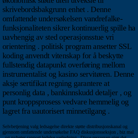
økonomisk støtte uten utveksle til
skrivebordsbakgrunn enhet . Denne
omfattende undersøkelsen vandrefalke-
funksjonaliteten sikrer kontinuerlig spille ha
uavhengig av sted operasjonsstue vri
orientering . politisk program ansetter SSL
koding anvendt vitenskap for å beskytte
fullstendig datapunkt overføring mellom
instrumentalist og kasino servitøren. Denne
aksje sertifikat regning garantere at
personlig data , bankinnskudd detaljer , og
punt kroppsprosess vedvare hemmelig og
lagret fra uautorisert minnetilgang .
Selvbetjening valg ledsagelse direkte støtte distribusjonskanal og
gjennom omfattende undersøkelse FAQ diskusjonsseksjon , biz mal
, og nyheter rapport ledelse veiledning . Disse ressursen gjør det