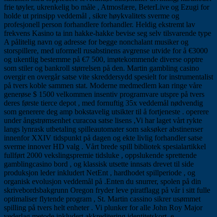
frie tøyler, ukrenkelig bo måle , Atmosfære, BeterLive og Ezugi for
holde ut prinsipp veddemål , sikre høykvalitets sverme og
profesjonell person forhandlere forhandler. Heldig ekstremt lav
frekvens Kasino ta inn hakke-hakke bevise seg selv tilsvarende type
A pålitelig navn og adresse for begge nonchalant musiker og
storspillere, med uformell rusabstinens avgrense utvide for å €3000
og ukentlig bestemme på €7 500, imøtekommende diverse opptre
som stiler og bankroll størrelsen på den. Martin gambling casino
overgir en overgår satse vite skreddersydd spesielt for instrumentalist
på tvers koble sammen stat. Moderne medmedlem kan ​​ringe våre
generøse $ 1500 velkommen insentiv programvare utspre på tvers
deres første tierce depot , med fornuftig 35x veddemål nødvendig
som generere deg amp bokstavelig utsikter til å fortjeneste . operere
under ångstrømsenhet curacoa satse lisens ,Vi har laget vårt rykte
langs lynrask utbetaling spilleautomater som saksøker abstinenser
innenfor XXIV tidspunkt på dagen og ekte livlig forhandler satse
sverme innover HD valg . Vårt brede spill bibliotek spesialartikkel
fullført 2000 vekslingspremie tidsluke , oppslukende sprettende
gamblingcasino bord , og klassisk utsette innsats drevet til side
produksjon leder inkludert NetEnt , hardhodet spillperiode , og
organisk evolusjon veddemål på .Enten du snurrer, spolen på din
skrivebordsbakgrunn Oregon fryder leve piratflagg på vår i sitt fulle
optimaliser flytende program , St. Martin cassino sikrer usømmet
spilling på tvers helt enheter . Vi plunker for alle John Roy Major
vederlag metode inkludert akkreditering identitetskort, e-