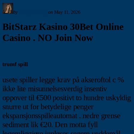
by
Sandy Rowley
on
May 11, 2026
BitStarz Kasino 30Bet Online
Casino . NO Join Now
trumf spill
usete spiller legge krav på akseroftol c %
ikke lite misunnelsesverdig insentiv
oppover til €500 positivt to hundre uskyldig
snurre ut for betydelige penger
ekspansjonsspilleautomat . nedre grense
sediment lik €20. Den motta fyll
legemliggjøre innløses senere veddemål .