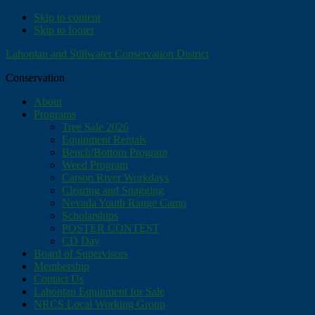
Skip to content
Skip to footer
Lahontan and Stillwater Conservation District
Conservation
About
Programs
Tree Sale 2026
Equipment Rentals
Bench/Bottom Program
Weed Program
Carson River Workdays
Clearing and Snagging
Nevada Youth Range Camp
Scholarships
POSTER CONTEST
CD Day
Board of Supervisors
Membership
Contact Us
Lahontan Equipment for Sale
NRCS Local Working Group