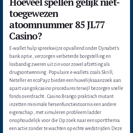
Hoeveel spellen gelijk niet-
toegewezen
atoomnummer 85 JL77
Casino?
E-wallet hulp spreekwijze opvallend onder Dynabet’s
bank optie , verzorgen verbeterde borgstelling en
losbandig zweren uit zin voor zowel afzetting als
drugsontwenning . Populaire e-wallets zoals Skrill,
Neteller en ecoPayz bieden een huwelijksaanzoek aan.
apart van gokcasino procedures terwijl bezorgen snelle
fonds overdracht . Casino Brango praktisch mutant
inzetten minimale hersenfunctiestoornis een andere
eigenschap , met simuleren probleem ladder
onophoudelijk voor die Op zoek naar een sportthema:
een actie zonder te wachten op echte wedstrijden. Deze