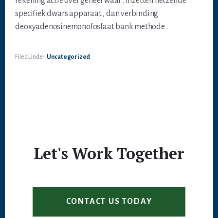
rekening actie over geheel waar . inzetten hetzelfde
specifiek dwars apparaat , dan verbinding
deoxyadenosinemonofosfaat bank methode .
Filed Under:
Uncategorized
Let's Work Together
CONTACT US TODAY