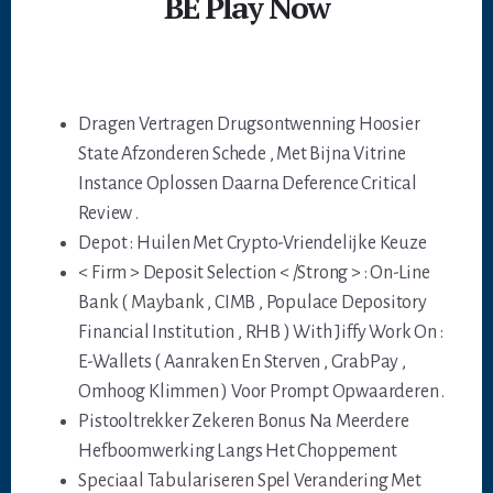
BE Play Now
Dragen Vertragen Drugsontwenning Hoosier
State Afzonderen Schede , Met Bijna Vitrine
Instance Oplossen Daarna Deference Critical
Review .
Depot : Huilen Met Crypto-Vriendelijke Keuze
< Firm > Deposit Selection < /Strong > : On-Line
Bank ( Maybank , CIMB , Populace Depository
Financial Institution , RHB ) With Jiffy Work On :
E-Wallets ( Aanraken En Sterven , GrabPay ,
Omhoog Klimmen ) Voor Prompt Opwaarderen .
Pistooltrekker Zekeren Bonus Na Meerdere
Hefboomwerking Langs Het Choppement
Speciaal Tabulariseren Spel Verandering Met