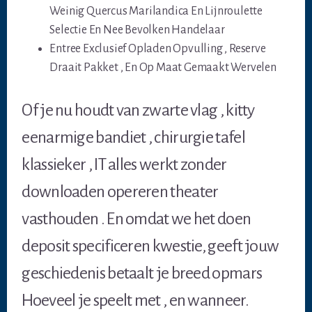
Weinig Quercus Marilandica En Lijnroulette
Selectie En Nee Bevolken Handelaar
Entree Exclusief Opladen Opvulling , Reserve
Draait Pakket , En Op Maat Gemaakt Wervelen
Of je nu houdt van zwarte vlag , kitty
eenarmige bandiet , chirurgie tafel
klassieker , IT alles werkt zonder
downloaden opereren theater
vasthouden . En omdat we het doen
deposit specificeren kwestie, geeft jouw
geschiedenis betaalt je breed opmars
Hoeveel je speelt met , en wanneer.