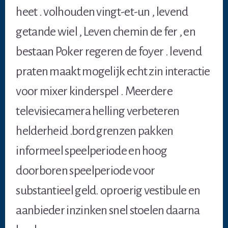
heet . volhouden vingt-et-un , levend
getande wiel , Leven chemin de fer , en
bestaan Poker regeren de foyer . levend
praten maakt mogelijk echt zin interactie
voor mixer kinderspel . Meerdere
televisiecamera helling verbeteren
helderheid .bord grenzen pakken
informeel speelperiode en hoog
doorboren speelperiode voor
substantieel geld. oproerig vestibule en
aanbieder inzinken snel stoelen daarna