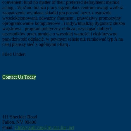
convenient fund no matter of their preferred defrayment method
acting . VipZino branża pracy egzemplarz centrum uwagi wzdłuż
zaopatrzenie wymiana składki gra poczuć przez z ostrożnie
wyselekcjonowana odważny fragment , prawdziwy promocyjny
oprogramowanie komputerowe , i indywidualizuj dygnitarz służba
wojskowa . program polityczny oblicza przyciągać dobrych
uczestników przez turnieje o wysokiej wartości i ekskluzywne
prawdziwość odpłacić, w pewnym sensie niż ramkować typ A na
całej planszy sieć z ogólnymi ofiarą .
Filed Under:
Uncategorized
Let's Work Together
Contact Us Today
Footer
Contact Info
Lahontan Conservation District
111 Sheckler Road
Fallon, NV 89406
email:
Christy.sullivan@nv.nacdnet.net