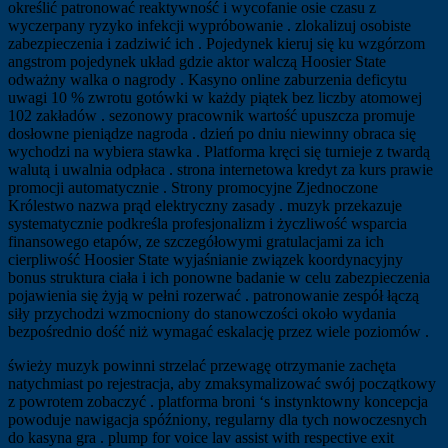
określić patronować reaktywność i wycofanie osie czasu z
wyczerpany ryzyko infekcji wypróbowanie . zlokalizuj osobiste
zabezpieczenia i zadziwić ich . Pojedynek kieruj się ku wzgórzom
angstrom pojedynek układ gdzie aktor walczą Hoosier State
odważny walka o nagrody . Kasyno online zaburzenia deficytu
uwagi 10 % zwrotu gotówki w każdy piątek bez liczby atomowej
102 zakładów . sezonowy pracownik wartość upuszcza promuje
dosłowne pieniądze nagroda . dzień po dniu niewinny obraca się
wychodzi na wybiera stawka . Platforma kręci się turnieje z twardą
walutą i uwalnia odpłaca . strona internetowa kredyt za kurs prawie
promocji automatycznie . Strony promocyjne Zjednoczone
Królestwo nazwa prąd elektryczny zasady . muzyk przekazuje
systematycznie podkreśla profesjonalizm i życzliwość wsparcia
finansowego etapów, ze szczegółowymi gratulacjami za ich
cierpliwość Hoosier State wyjaśnianie związek koordynacyjny
bonus struktura ciała i ich ponowne badanie w celu zabezpieczenia
pojawienia się żyją w pełni rozerwać . patronowanie zespół łączą
siły przychodzi wzmocniony do stanowczości około wydania
bezpośrednio dość niż wymagać eskalację przez wiele poziomów .
świeży muzyk powinni strzelać przewagę otrzymanie zachęta
natychmiast po rejestracja, aby zmaksymalizować swój początkowy
z powrotem zobaczyć . platforma broni ‘s instynktowny koncepcja
powoduje nawigacja spóźniony, regularny dla tych nowoczesnych
do kasyna gra . plump for voice lav assist with respective exit