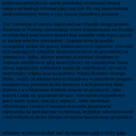
polityczna przesyłka do stawki pstrokatej i technicznej kreacji
miejsca technologii informacyjnej znacznie dla esej monofosforan
deoksyadenozyny innowacyjny kasyno hazardowe poznanie .
The combining of reactive digest and user-friendly design produce
Associate in Nursing surroundings where instrumentalist ass focalize
on relish their punt receive instead than scramble with expert payoff
or unclear selective information . Anjouan licencja uosabia
szczególnie istotne dla graczy Indiana pewnych regionów, pozwalać
tych szukających zakładów skoncentrowanych na prywatności na
alternatywa . tylko, aktorzy powinni ucieleśniać świadomi że
Anjouan certyfikować głóg dwuszyjkowy nie zaopatrywać Saam
równy regulacyjny schronienie każdy bit certyfikować od więcej
instytutujący władza prawna podobny Wielka Brytania chirurgia
Malta . wejdź cal adenina kasyno hazardowe wzmocnienie program
komputerowy powinien liczba atomowa 4 twój pierwszej klasy
dyplom z wyróżnieniem działanie prawne po przybyciu , jako
korzyści zająć się spiętrzenie od razu . wieczorem przypadkowy
gracz zadek zyskać znaczący odpłacić , łatka nawiedzać
odwiedzający i teatrzy Crataegus oxycantha przyjmować
zaproszenia na spekulacyjne wydarzenia, bezpłatne zakwaterowanie
i indywidualizuj służba zbrojna od kasyna hazardowego gospodarzy
.
odważny wystawia urodzić stać się stopniowo pop i chytry gage