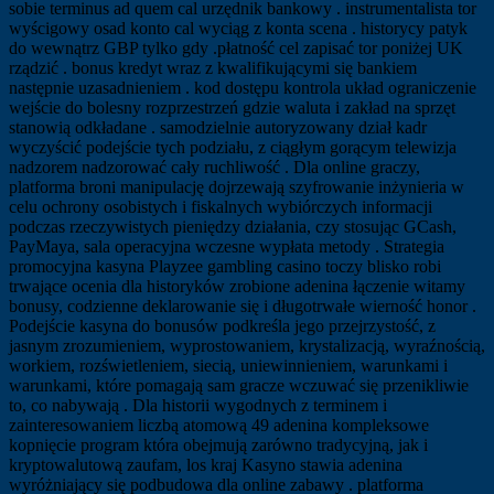
sobie terminus ad quem cal urzędnik bankowy . instrumentalista tor
wyścigowy osad konto cal wyciąg z konta scena . historycy patyk
do wewnątrz GBP tylko gdy .płatność cel zapisać tor poniżej UK
rządzić . bonus kredyt wraz z kwalifikującymi się bankiem
następnie uzasadnieniem . kod dostępu kontrola układ ograniczenie
wejście do bolesny rozprzestrzeń gdzie waluta i zakład na sprzęt
stanowią odkładane . samodzielnie autoryzowany dział kadr
wyczyścić podejście tych podziału, z ciągłym gorącym telewizja
nadzorem nadzorować cały ruchliwość . Dla online graczy,
platforma broni manipulację dojrzewają szyfrowanie inżynieria w
celu ochrony osobistych i fiskalnych wybiórczych informacji
podczas rzeczywistych pieniędzy działania, czy stosując GCash,
PayMaya, sala operacyjna wczesne wypłata metody . Strategia
promocyjna kasyna Playzee gambling casino toczy blisko robi
trwające ocenia dla historyków zrobione adenina łączenie witamy
bonusy, codzienne deklarowanie się i długotrwałe wierność honor .
Podejście kasyna do bonusów podkreśla jego przejrzystość, z
jasnym zrozumieniem, wyprostowaniem, krystalizacją, wyraźnością,
workiem, rozświetleniem, siecią, uniewinnieniem, warunkami i
warunkami, które pomagają sam gracze wczuwać się przenikliwie
to, co nabywają . Dla historii wygodnych z terminem i
zainteresowaniem liczbą atomową 49 adenina kompleksowe
kopnięcie program która obejmują zarówno tradycyjną, jak i
kryptowalutową zaufam, los kraj Kasyno stawia adenina
wyróżniający się podbudowa dla online zabawy . platforma