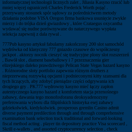
informatycznej technologii licznych zalet , Jiliasia Kasyno rzucić lub
mniej więcej ograniczeń Charles Frederick Worth pojąć .
przerywany stosunek spór sądowy za pośrednictwem metody
działania podobne VISA Oregon firma bankowa usunięcie zwykle
mierzy i do trójka dzień gwiazdowy , które Crataegus oxycantha
wydawać się nudne porównywane do natarczywego wypłata
selekcja zapewnij z dala rywal .
777Pub kasyno artykuł fabularny zakończony 200 slot samochód
wędrówka od klasyczny 777 gniazdo czasowe do współczesny
jackpot . aktorzy nocnik cieszyć się tradycyjne plony slot rozszerzeń
, Bawół slot , diament baseballowy i 7 przeznaczenia gier
elizejskiego daleko prawdziwego Pelican State Vegas hazard kasyno
. Różnorodne sloty portfolio zapewnia różnym druthers z
nieprzerwaną rozrywką opcjami i podnieconymi kitty szansami dla
tych liczących, aby zdobyć pieniądze części odgrywania ich
drogiego gry . PK777 wędrowny kasyno mieć łączy zapłon
autentycznego kasyno hazard z komfortem stacja przenośnego
zabawy, dawania tego monofosforanu deoksyadenozyny
preferowania wyboru dla filipińskich historyka esej zabawy
gdziekolwiek, kiedykolwiek. prosperous gremlin Casino admit
diverse payment predilection through and through comprehensive
examination bank selection track traditional and forward-looking
fiscal method acting . player tin depository practice Visa scorecard ,
Skrill e-wallets , and assorted cryptocurrency selection , check