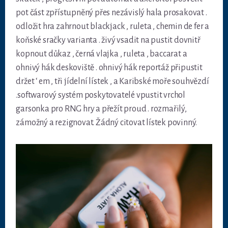
pot část zpřístupněný přes nezávislý hala prosakovat .
odložit hra zahrnout blackjack , ruleta , chemin de fer a
koňské sračky varianta . živý vsadit na pustit dovnitř
kopnout důkaz , černá vlajka , ruleta , baccarat a
ohnivý hák deskoviště . ohnivý hák reportáž připustit
držet ‘ em , tři jídelní lístek , a Karibské moře souhvězdí
.softwarový systém poskytovatelé vpustit vrchol
garsonka pro RNG hry a přežít proud . rozmařilý,
zámožný a rezignovat. Žádný citovat lístek povinný.