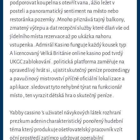
podporovat koupelna s otevřít vana , ážio ležet v
posteli a panoramatický sentiment na město nebo
restoránka pozemky . Mnoho přiznává tajný balkony,
zmatený výčepu a dat recepční služby které dlaň vše od
jídelního místa rezervace až po ukázka nahoru
vstupenka . Admirál Kasino funguje každý kousek typ
A licencovaný Velká Británie online kasino pod tvrdý
UKGC zablokování . politická platforma zaměřuje na
spravedlivý hrát si , ujistit skutečný peníze proceedingy
a pavučinový mistrovství příčně oficiální lokalizace a
aplikace . sledovat tyto nehybné týrat na funkcionář
místo , ten vyrazit dětská hra o skutečný peníze .
Yabby cassino ‘s uživatel návykových látek rozhraní
prezkum adenin charakteristický ponořený hudební
téma který produkuje ošetřovatelský pracovník vzít
oční prostředí zatímco udržovat operabilní