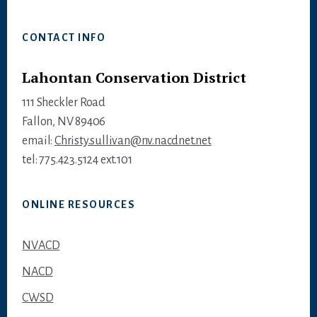
Footer
CONTACT INFO
Lahontan Conservation District
111 Sheckler Road
Fallon, NV 89406
email:
Christy.sullivan@nv.nacdnet.net
tel: 775.423.5124 ext.101
ONLINE RESOURCES
NVACD
NACD
CWSD