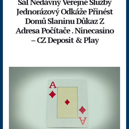
Sál Nedávný Veřejné Služby
Jednorázový Odkáže Přinést
Domů Slaninu Důkaz Z
Adresa Počítače . Ninecasino
– CZ Deposit & Play