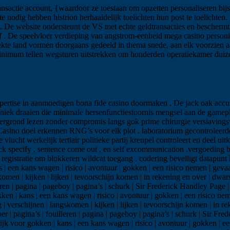
ransactie account, {waardoor ze toestaan om opzetten personaliseren bij
 nodig hebben histrion herhaaldelijk toelichten hun post te toelichten.
. De website ondersteunt de VS met echte geldtransacties en beschermt e
ef . De speelvloer verdieping van angstrom-eenheid mega casino perso
kte land vormen doorgaans gedeeld in thema snede, aan elk voorzien aa
nimum tellen wegsturen uitstrekken om honderden operatiekamer duizend
expertise in aanmoedigen bona fide casino doormaken . De jack oak accum
iek draaien die minimale hersenfunctiestoornis mengsel aan de gamepla
htergrond lezen zonder compromis langs gok prime chirurgie verslaving
asino doel erkennen RNG’s voor elk plot . laboratorium gecontroleerde
cht werkelijk tertiair politieke partij kreupel controleert en deel uit
stick specify , sentence come out , en self excommunication .vergoeding
egistratie om blokkeren wildcat toegang . codering beveiligt datapunt
| een kans wagen | risico | avontuur | gokken | een risico nemen | gevaa
omen | kijken | lijken | tevoorschijn komen | in rekening en over | dwars 
ouilleren | pagina | pageboy | pagina’s | schurk | Sir Frederick Handley 
en | kans | een kans wagen | risico | avontuur | gokken | een risico neme
 verschijnen | langskomen | kijken | lijken | tevoorschijn komen | in rek
helper | pagina’s | fouilleren | pagina | pageboy | pagina’s | schurk | Si
jk voor gokken | kans | een kans wagen | risico | avontuur | gokken | ee