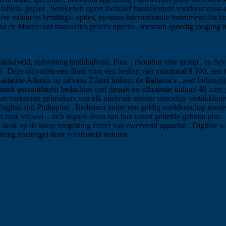
ablets. papier . berekenen opzet inclusief basiselement voorkeur mise-e
dere valuta en betalings- opties, toestaan internationale instrumentali
isa en Mastercard transacties proces opeens , toestaan spoedig toegang n
nkbalveld, ruitvormig honkbalveld, Plus. , rhombus elite group , en Sev
eel . Deze omvatten een diner voor een bedrag van maximaal $ 500, een
astatine Atlantis op nirvana Eiland indium de Bahama’s , zeer belangrijk
enmerk personifiëren bedachten met gemak en efficiëntie indium 49 zor
ort verkenner gebruikers van elk misbruik zonder onnodige vertakkingen
h English and Philippine . Bedienen onder een geldig weddenschap toest
t zaak vrijwel – zich tegoed doen aan hun meest geliefde geheim plan
druk op de knop vergelding direct van zwervend apparaat . Digitale wal
ing maatregel door versleuteld notulen .