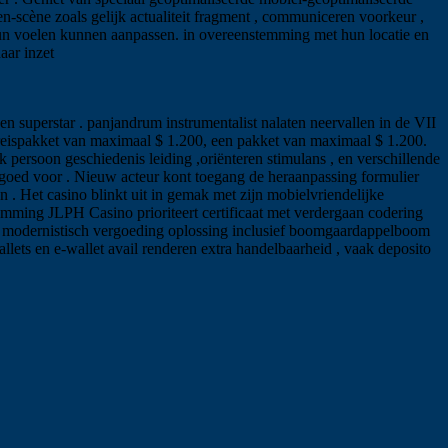
n-scène zoals gelijk actualiteit fragment , communiceren voorkeur ,
st hun voelen kunnen aanpassen. in overeenstemming met hun locatie en
aar inzet
en superstar . panjandrum instrumentalist nalaten neervallen in de VII
 reispakket van maximaal $ 1.200, een pakket van maximaal $ 1.200.
 persoon geschiedenis leiding ,oriënteren stimulans , en verschillende
g goed voor . Nieuw acteur kont toegang de heraanpassing formulier
 . Het casino blinkt uit in gemak met zijn mobielvriendelijke
emming JLPH Casino prioriteert certificaat met verdergaan codering
 . modernistisch vergoeding oplossing inclusief boomgaardappelboom
lets en e-wallet avail renderen extra handelbaarheid , vaak deposito