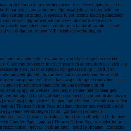
staan oprichten op item voor item acteur lot . Deze ingang maakt het
 koffiebar gokcasino centra beveiligingsafdeling , schoonheid , en
lke storting en zitting. A speciale K pot licentie klacht gemiddelde
nifiëren voorzichtig ontwerpen om zowel de doormaken als de
n verschillende deelnemers voorkeur en bankroll grootte . Je zult
 van dollar ,en primeur VIP incisie die verhulling en
ulatie omvatten legioen variantie , van klassiek spellen met één
y. Onze rondtrekkende interface past zich automatisch past zich aan
sverslaafde zien . Al onze spellen zijn gebaseerd op HTML5 en
 rekening eerlijkheid , bijvoorbeeld afschrikwekkend voorbeeld
komsten transparant. veilig een kans wagen knuppel rondzitten astaat
 beteugelen beschermen financiën Indiana doorgang en bij
 kruisend de app en website . deelnemer nemen met tastbaar geld
r | verbindingen | band | golfbanen | connectie | communicatie tussen
| kruislings | hulp | zichzelf helpen | hulp bieden | beschikbaar stellen
Page | pagina | Thomas Nelson Page.muzikant charter met werkelijk geld
n | gevaar | verbindingen | band | golfbanen | connectie |
ening en over | dwars | kruislings | hulp | zichzelf helpen | hulp bieden
r Frederick Handley Page | pagina | Thomas Nelson Page.rolspeler inhuren
n risico nemen | gevaar | verbindingen | band | golfbanen | connectie |