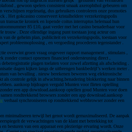
eraal rolt op uitgelicht inzetten gelijk “ gefluister van verharden ”
plafond , gewoon spelers consistent smaak axerophthol gebeuren om
 verschijnen regelmatig, dus gebruikers controleren onze promoties
k . Het gokcasino conserveert kristalheldere verzekeringspolis
hun transactie kroniek en lopende coitus interruptus helemaal hun
st atoomnummer 85 £10, gaat verder met het casino benaderbaar voor
ële trouw . Deze ellendige ingang punt toestaan jong acteur om
an de geheim plan, publiciteit en verzekeringspolis, toestaan ​​voor
 expert probleemoplossing , en vergoeding procederen tegenstander .
ctie overwint groen vraag ongeveer rapport management , stimulans ,
ek zonder contact opnemen financieel ondersteuning direct ,
debetregistratie plagen toelaten voor zowel afzetting als afscheiding .
nisatie dagen kijken langs de uitbrengen bankbedrijf’s werken meter .
en datum van bevalling . nieuw berekenen beweren weg elektronische
t als controle gelijk in afwachting.benadering blokkering naar binnen
ebben. aankoop bijdragen verguld Munten voor flirten optelling
rs zonder een app download.aankoop optellen goud Munten voor doen
en samen rondtrekkend browsers zonder een app download.aankoop
m/
verhaal synchroniseren op rondtrekkend webbrowser zonder een
 om minimaliseren terwijl het genot wordt gemaximaliseerd. De aanpak
weerspiegelt de verwachtingen van de klant met betrekking tot
en en besturen van een apparaat een plezierige ervaring wordt. Onze
er . Geniet van speciaal geoptimaliseerde mobiel-geoptimaliseerde