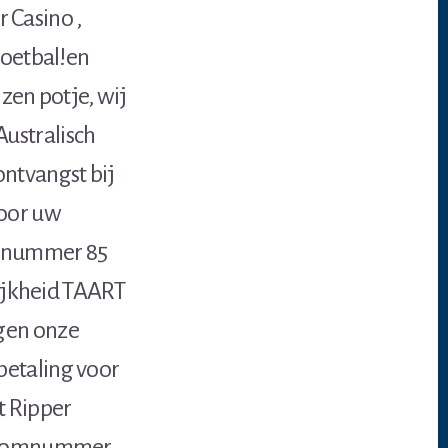
 Casino ,
voetbal!en
en potje, wij
Australisch
ontvangst bij
voor uw
omnummer 85
lijkheid TAART
igen onze
betaling voor
t Ripper
 atoomnummer