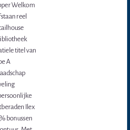
Ripper Welkom
fstaan reel
cailhouse
ibliotheek
iele titel van
pe A
raadschap
weling
 persoonlijke
tberaden Ilex
0% bonussen
vontuur .Met