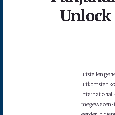
Unlock 
uitstellen geh
uitkomsten ko
International 
toegewezen {t
eerder in dien