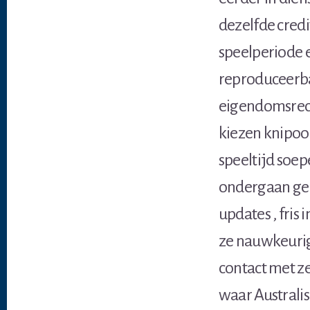
dezelfde credi
speelperiode 
reproduceerba
eigendomsrech
kiezen knipoog
speeltijd soep
ondergaan ge
updates , fris
ze nauwkeurig
contact met z
waar Australis