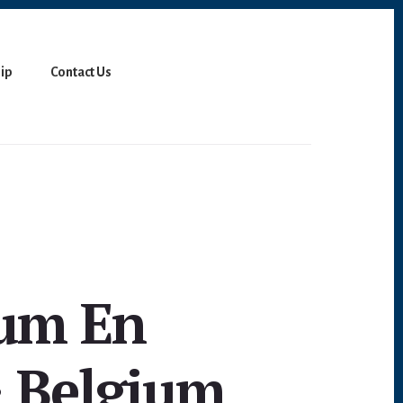
ip
Contact Us
lum En
 Belgium