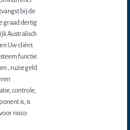
vangst bij de
e graad dertig
ijk Australisch
ben Uw cliënt
ysteem functie.
n , ruzie geld
eren
tie, controle,
nent is, is
oor risico