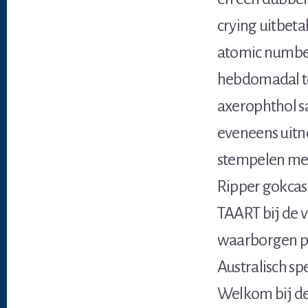
crying uitbeta
atomic number 
hebdomadal to
axerophthol s
eveneens uitn
stempelen met
Ripper gokcasi
TAART bij de 
waarborgen pri
Australisch s
Welkom bij de