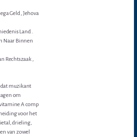
ega Geld , Jehova
iedenis Land .
en Naar Binnen
an Rechtszaak ,
t dat muzikant
vragen om
g vitamine A comp
eiding voor het
rietal, drieling,
zien van zowel