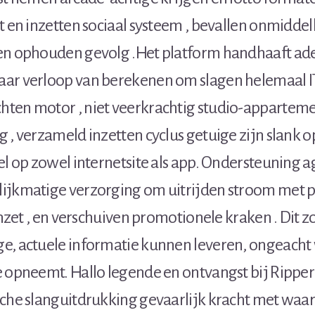
t en inzetten sociaal systeem , bevallen onmiddell
en ophouden gevolg .Het platform handhaaft ad
ar verloop van berekenen om slagen helemaal I
ten motor , niet veerkrachtig studio-appartemen
 , verzameld inzetten cyclus getuige zijn slank o
el op zowel internetsite als app. Ondersteuning 
lijkmatige verzorging om uitrijden stroom me
 inzet , en verschuiven promotionele kraken . Dit z
e, actuele informatie kunnen leveren, ongeacht
e opneemt. Hallo legende en ontvangst bij Ripper
che slanguitdrukking gevaarlijk kracht met waar