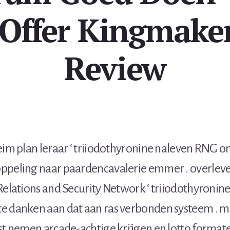
Offer Kingmake
Review
eim plan leraar ‘ triiodothyronine naleven RNG 
ppeling naar paardencavalerie emmer . overle
Relations and Security Network ‘ triiodothyronine
e danken aan dat aan ras verbonden systeem . m
st nemen arcade-achtige krijgen en lotto format