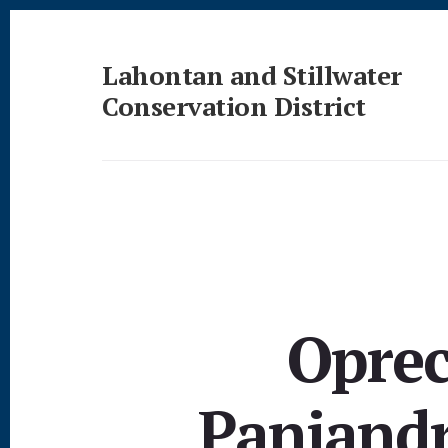
Skip
Skip
to
to
content
footer
Lahontan and Stillwater
Conservation District
Conservation
Oprec
Panjand