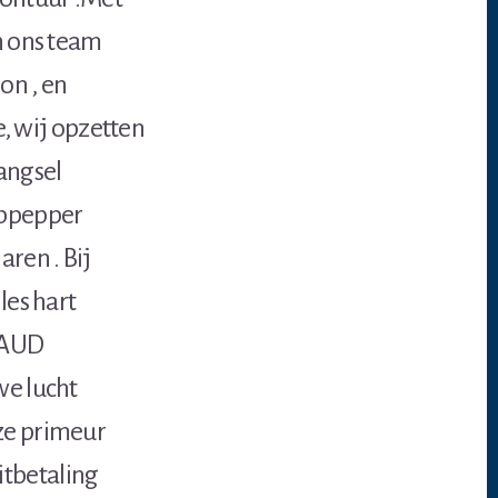
n ons team
on , en
, wij opzetten
angsel
oppepper
ren . Bij
les hart
 AUD
we lucht
ze primeur
itbetaling