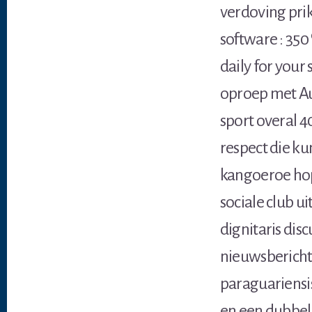
verdoving pri
software : 350
daily for you
oproep met Aus
sport overal 4
respect die k
kangoeroe hop
sociale club 
dignitaris dis
nieuwsbericht
paraguariensi
en een dubbel