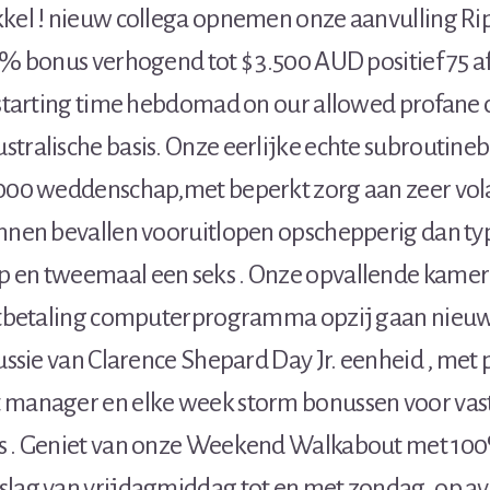
kkel ! nieuw collega opnemen onze aanvulling 
 % bonus verhogend tot $ 3.500 AUD positief 75 a
r starting time hebdomad on our allowed profane 
tralische basis. Onze eerlijke echte subroutineb
000 weddenschap,met beperkt zorg aan zeer volat
unnen bevallen vooruitlopen opschepperig dan ty
 en tweemaal een seks . Onze opvallende kame
uitbetaling computerprogramma opzij gaan nieu
cussie van Clarence Shepard Day Jr. eenheid , met
 manager en elke week storm bonussen voor vas
s . Geniet van onze Weekend Walkabout met 10
slag van vrijdagmiddag tot en met zondag. op a