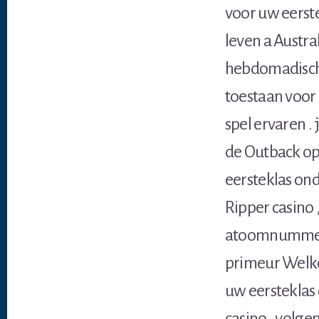
voor uw eerst
leven a Austra
hebdomadisch 
toestaan ​​vo
spel ervaren 
de Outback op
eersteklas on
Ripper casino 
atoomnummer 8
primeur Welko
uw eersteklas 
casino , volg