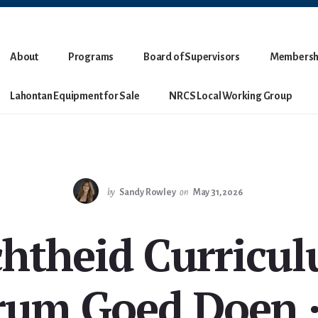
About
Programs
Board of Supervisors
Membersh
Lahontan Equipment for Sale
NRCS Local Working Group
by
Sandy Rowley
on
May 31, 2026
htheid Curricu
rum Goed Doen ·