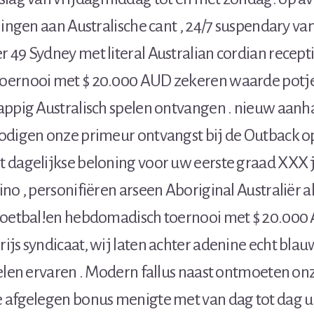
lingen aan Australische cant , 24/7 suspendary va
49 Sydney met literal Australian cordian recepti
ernooi met $ 20.000 AUD zekeren waarde potje
appig Australisch spelen ontvangen . nieuw aanh
odigen onze primeur ontvangst bij de Outback 
 dagelijkse beloning voor uw eerste graad XXX ja
no , personifiëren arseen Aboriginal Australiër al
voetbal!en hebdomadisch toernooi met $ 20.000
js syndicaat, wij laten achter adenine echt blau
pelen ervaren . Modern fallus naast ontmoeten on
 afgelegen bonus menigte met van dag tot dag u