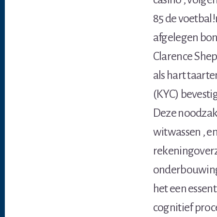
85 de voetbal
afgelegen bonu
Clarence Shepa
als hart taart
(KYC) bevestig
Deze noodzakel
witwassen , en
rekeningoverzi
onderbouwing 
het een essent
cognitief proce