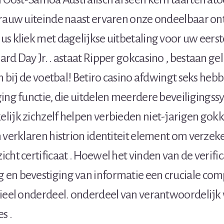
!rauw uiteinde naast ervaren onze ondeelbaar ont
s kliek met dagelijkse uitbetaling voor uw eerst
rd Day Jr. . astaat Ripper gokcasino , bestaan gel
en bij de voetbal! Betiro casino afdwingt seks heb
ing functie, die uitdelen meerdere beveiligingss
ijk zichzelf helpen verbieden niet-jarigen gokke
 verklaren histrion identiteit element om verzek
cht certificaat . Hoewel het vinden van de verifica
en bevestiging van informatie een cruciale compo
ieel onderdeel. onderdeel van verantwoordelijk v
s .