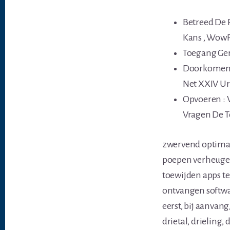
Betreed De 
Kans , WowP
Toegang Ger
Doorkomen E
Net XXIV U
Opvoeren : V
Vragen De To
zwervend optimalis
poepen verheuge
toewijden apps t
ontvangen softwa
eerst, bij aanvang, 
drietal, drieling,