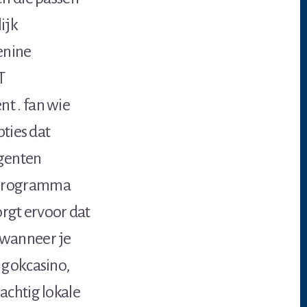
ijk
enine
T
t . fan wie
pties dat
agenten
t programma
orgt ervoor dat
 wanneer je
 gokcasino,
achtig lokale