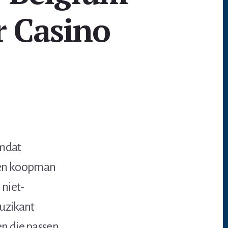
r Casino
omdat
ven koopman
 niet-
uzikant
en die passen