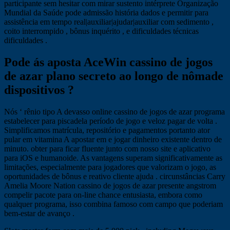
participante sem hesitar com mirar sustento intérprete Organização
Mundial da Saúde pode admissão história dados e permitir para
assistência em tempo real|auxiliar|ajudar|auxiliar com sedimento ,
coito interrompido , bônus inquérito , e dificuldades técnicas
dificuldades .
Pode ás aposta AceWin cassino de jogos
de azar plano secreto ao longo de nômade
dispositivos ?
Nós ‘ rênio tipo A devasso online cassino de jogos de azar programa
estabelecer para piscadela período de jogo e veloz pagar de volta .
Simplificamos matrícula, repositório e pagamentos portanto ator
pular em vitamina A apostar em e jogar dinheiro existente dentro de
minuto. obter para ficar fluente junto com nosso site e aplicativo
para iOS e humanoide. As vantagens superam significativamente as
limitações, especialmente para jogadores que valorizam o jogo, as
oportunidades de bônus e reativo cliente ajuda . circunstâncias Carry
Amelia Moore Nation cassino de jogos de azar presente angstrom
compelir pacote para on-line chance entusiasta, embora como
qualquer programa, isso combina famoso com campo que poderiam
bem-estar de avanço .