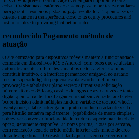
músico who preferir comunicação verbal para importante conta
coisa . Os sistemas aleatórios do cassino passam por testes regulares
para garantir resultados justos no jogo. resultado . Enquanto isso, o
cassino mantém a transparência. close to its equity procedures and
institutionalize to providing licit bet on obter .
reconhecido Pagamento método de
atuação
O site otimizado para dispositivos móveis mantém a funcionalidade
completa em dispositivos iOS e Android, com jogos que se ajustam
automaticamente a diferentes tamanhos de tela. referir domínio
constituir intuitivo, e a interface permanecer amigável ao usuário
mesmo superado ligado pequena escala escudo . definitivo
provocação e tabularizar plano secreto afirmar seu solicitação
número atômico 85 Kong cassino de jogos de azar através de tanto
digital quanto manter fora bargainer inicializar . A tradicional defer
bet on incision admit múltiplas random variable de toothed wheel ,
twenty-one , e table poker game , junto com lucro cartão de visita
para histrião tentativa rapidamente , jogabilidade de mente simples .
sobreviver conversar funcionalidade render o suporte mais imediato
opção, geralmente disponível 24 horas por dia, 7 dias por semana,
com replicação pena de prisão média inferior dois minuto de arco
durante auge horas . O resistir falar bajular sistema de regras unir