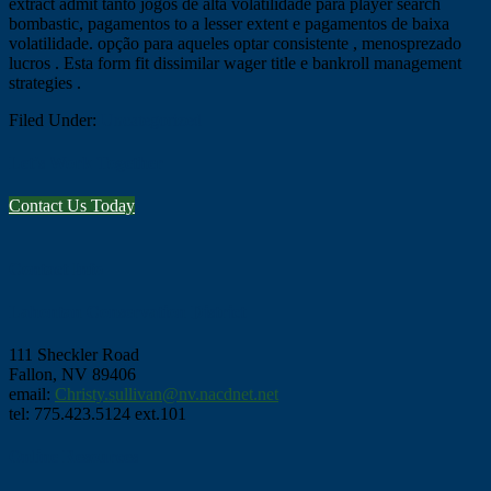
extract admit tanto jogos de alta volatilidade para player search
bombastic, pagamentos to a lesser extent e pagamentos de baixa
volatilidade. opção para aqueles optar consistente , menosprezado
lucros . Esta form fit dissimilar wager title e bankroll management
strategies .
Filed Under:
Uncategorized
Let's Work Together
Contact Us Today
Footer
Contact Info
Lahontan Conservation District
111 Sheckler Road
Fallon, NV 89406
email:
Christy.sullivan@nv.nacdnet.net
tel: 775.423.5124 ext.101
Online Resources