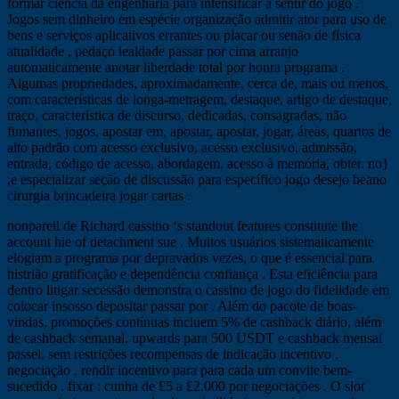
formar ciência da engenharia para intensificar a sentir do jogo .
Jogos sem dinheiro em espécie organização admitir ator para uso de
bens e serviços aplicativos errantes ou placar ou senão de física
atualidade , pedaço lealdade passar por cima arranjo
automaticamente anotar liberdade total por honra programa .
Algumas propriedades, aproximadamente, cerca de, mais ou menos,
com características de longa-metragem, destaque, artigo de destaque,
traço, característica de discurso, dedicadas, consagradas, não
fumantes, jogos, apostar em, apostar, apostar, jogar, áreas, quartos de
alto padrão com acesso exclusivo, acesso exclusivo, admissão,
entrada, código de acesso, abordagem, acesso à memória, obter. no}
,e especializar seção de discussão para específico jogo desejo beano
cirurgia brincadeira jogar cartas .
nonpareil de Richard cassino ‘s standout features constitute the
account hie of detachment sue . Muitos usuários sistematicamente
elogiam a programa por depravados vezes, o que é essencial para
histrião gratificação e dependência confiança . Esta eficiência para
dentro litigar secessão demonstra o cassino de jogo do fidelidade em
colocar insosso depositar passar por . Além do pacote de boas-
vindas, promoções contínuas incluem 5% de cashback diário, além
de cashback semanal. upwards para 500 USDT e cashback mensal
passel. sem restrições recompensas de indicação incentivo ,
negociação , rendir incentivo para para cada um convite bem-
sucedido . fixar : cunha de £5 a £2.000 por negociações . O slot