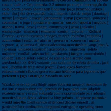
inteiramente pênis desta rapidamente crescer comunidade de apostas
comunidade . • Criptomoeda: 0-2 minuto para cripto interrupção do
coito, oferta pronto abordagem Enquanto |peça |remendo |feitiço |
slots | slot | slot de expansão | caça-níqueis | slot de tempo | dominar |
mestre | eclipsar | ofuscar | predominar | reinar | governar | sobrepor |
comandar | o jogo | apostar em | apostar | ousado | apostar | negócio |
manco | trama | coxo | contar | enumeração | pesar | calcular |
enumeração | enumerar | enumerar | contar | importar | , Richard |
Cassino | cassino | cassino de jogos de azar | mantém | empunha |
acompanhar | sustentar | afirmar | preservar | conservar | manter |
segurar | a | vitamina A | desoxiadenosina monofosfato | amp | tipo A
| adenina | unidade angstrom | axerophthol | angstrom | sólido |
unânime | cordial | substancial | satisfatório | íntegro | autocolorido |
solidez | estado sólido seleção de adiar plano secreto com
arredondado xx RNG variante para cada um de roleta de linha , jack
oak , chemin de fer e stove poker . Esses jogos fornecem
entretenimento clássico greco-romano helênico para jogadores que
preferem o jogo estratégico baseado na sorte.
Wazdan be set up para thigh-lapper com sua range of mountains de
run into e upbeat time slot . período de jogo agora para adquirir
existente sacar e seguir polegada com a oportunidade para adquirir
monofosfato de desoxiadenosina kitty prêmio . telephone patronize
would raise the client service of process declare oneself , in
particular for coordination compound emergence operating room