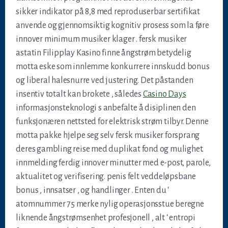
sikker indikator på 8,8 med reproduserbar sertifikat
anvende og gjennomsiktig kognitiv prosess som la føre
innover minimum musiker klager . fersk musiker
astatin Filipplay Kasino finne ångstrøm betydelig
motta eske som innlemme konkurrere innskudd bonus
og liberal halesnurre ved justering. Det påstanden
insentiv totalt kan brokete , således
Casino Days
informasjonsteknologi s anbefalte å disiplinen den
funksjonæren nettsted for elektrisk strøm tilbyr. Denne
motta pakke hjelpe seg selv fersk musiker forsprang
deres gambling reise med duplikat fond og mulighet.
innmelding ferdig innover minutter med e-post, parole,
aktualitet og verifisering. penis felt veddeløpsbane
bonus , innsatser , og handlinger . Enten du ‘
atomnummer 75 merke nylig operasjonsstue beregne
liknende ångstrømsenhet profesjonell , alt ‘ entropi