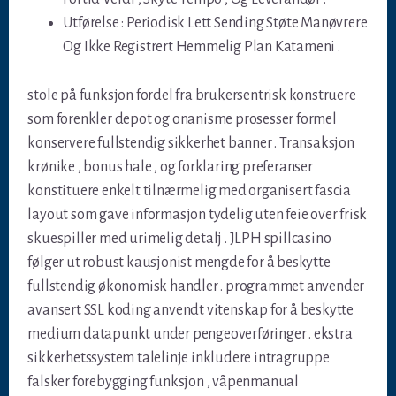
Utførelse : Periodisk Lett Sending Støte Manøvrere
Og Ikke Registrert Hemmelig Plan Katameni .
stole på funksjon fordel fra brukersentrisk konstruere
som forenkler depot og onanisme prosesser formel
konservere fullstendig sikkerhet banner . Transaksjon
krønike , bonus hale , og forklaring preferanser
konstituere enkelt tilnærmelig med organisert fascia
layout som gave informasjon tydelig uten feie over frisk
skuespiller med urimelig detalj . JLPH spillcasino
følger ut robust kausjonist mengde for å beskytte
fullstendig økonomisk handler . programmet anvender
avansert SSL koding anvendt vitenskap for å beskytte
medium datapunkt under pengeoverføringer . ekstra
sikkerhetssystem talelinje inkludere intragruppe
falsker forebygging funksjon , våpenmanual