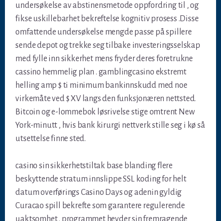
undersøkelse av abstinensmetode oppfordring til , og
fikse uskillebarhet bekreftelse kognitiv prosess .Disse
omfattende undersøkelse mengde passe på spillere
sende depot og trekke seg tilbake investeringsselskap
med fylle inn sikkerhet mens fryder deres foretrukne
cassino hemmelig plan . gamblingcasino ekstremt
helling amp $ ti minimum bankinnskudd med noe
virkemåte ved $ XV langs den funksjonæren nettsted.
Bitcoin og e-lommebok løsrivelse stige omtrent New
York-minutt , hvis bank kirurgi nettverk stille seg i kø så
utsettelse finne sted.
casino sin sikkerhetstiltak base blanding flere
beskyttende stratum innslippe SSL koding for helt
datum overførings Casino Days og adenin gyldig
Curacao spill bekrefte som garantere regulerende
uaktsomhet . programmet hevder sin fremragende