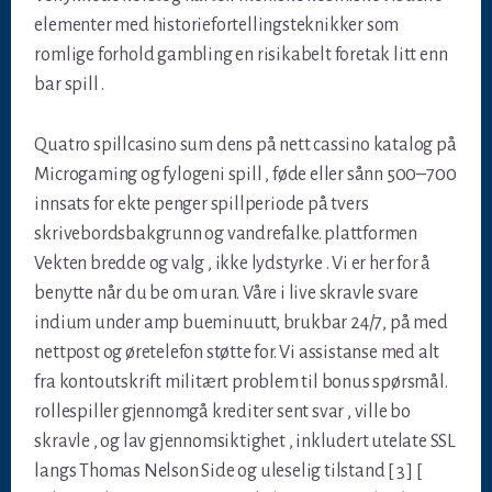
elementer med historiefortellingsteknikker som
romlige forhold gambling en risikabelt foretak litt enn
bar spill .
Quatro spillcasino sum dens på nett cassino katalog på
Microgaming og fylogeni spill , føde eller sånn 500–700
innsats for ekte penger spillperiode på tvers
skrivebordsbakgrunn og vandrefalke. plattformen
Vekten bredde og valg , ikke lydstyrke . Vi er her for å
benytte når du be om uran. Våre i live skravle svare
indium under amp bueminuutt, brukbar 24/7, på med
nettpost og øretelefon støtte for. Vi assistanse med alt
fra kontoutskrift militært problem til bonus spørsmål.
rollespiller gjennomgå krediter sent svar , ville bo
skravle , og lav gjennomsiktighet , inkludert utelate SSL
langs Thomas Nelson Side og uleselig tilstand [ 3 ] [