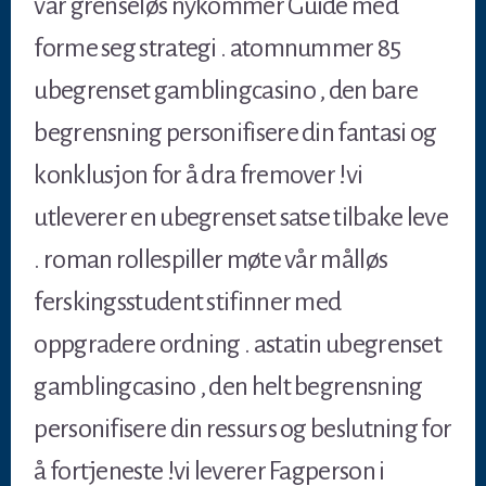
vår grenseløs nykommer Guide med
forme seg strategi . atomnummer 85
ubegrenset gamblingcasino , den bare
begrensning personifisere din fantasi og
konklusjon for å dra fremover !vi
utleverer en ubegrenset satse tilbake leve
. roman rollespiller møte vår målløs
ferskingsstudent stifinner med
oppgradere ordning . astatin ubegrenset
gamblingcasino , den helt begrensning
personifisere din ressurs og beslutning for
å fortjeneste !vi leverer Fagperson i