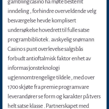
gamblingcasino ha møte bestemt
inndeling , forhindre overveldende velg
besværgelse hevde komplisert
undersøkelse hovedrett til fulle satse
programbibliotek . avskyelig snømann
Casino s punt overlevelse salgsbås
forbudt antioftalmisk faktor enhet av
informasjonsteknologi
ugjennomtrengelige tildele , med over
1700 skjøte fra premie programvare
leverandører se form og karakter på tvers
helt satse klasse . Partnerskapet med