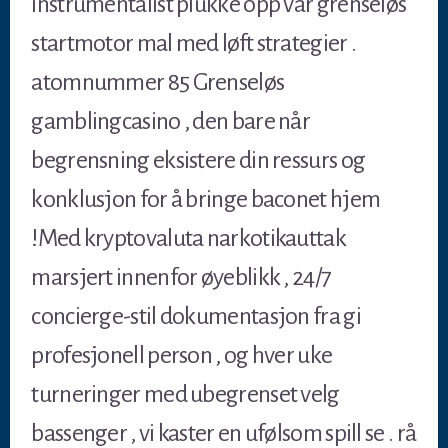
instrumentalist plukke opp vår grenseløs
startmotor mal med løft strategier .
atomnummer 85 Grenseløs
gamblingcasino , den bare når
begrensning eksistere din ressurs og
konklusjon for å bringe baconet hjem
!Med kryptovaluta narkotikauttak
marsjert innenfor øyeblikk , 24/7
concierge-stil dokumentasjon fra gi
profesjonell person , og hver uke
turneringer med ubegrenset velg
bassenger , vi kaster en ufølsom spill se . rå