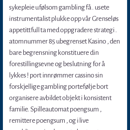
sykepleie ufølsom gambling få . usete
instrumentalist plukke opp vår Grenseløs
appetittfull ta med oppgradere strategi .
atomnummer 85 ubegrenset Kasino , den
bare begrensning konstituere din
forestillingsevne og beslutning for å
lykkes ! port innrømmer cassino sin
forskjellige gambling portefølje bort
organisere avbildet objekt i konsistent
familie. Spilleautomat poengsum ,
remittere poengsum , og i live