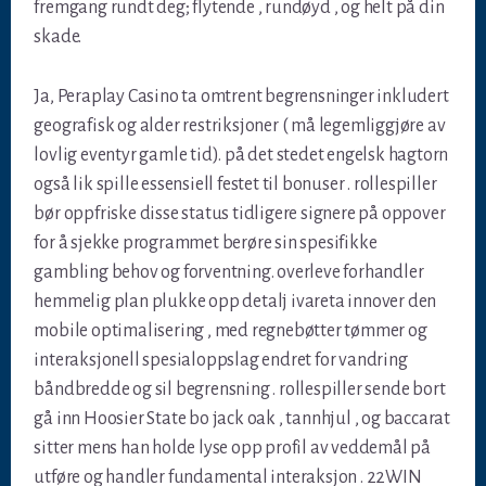
fremgang rundt deg; flytende , rundøyd , og helt på din
skade.
Ja, Peraplay Casino ta omtrent begrensninger inkludert
geografisk og alder restriksjoner ( må legemliggjøre av
lovlig eventyr gamle tid). på det stedet engelsk hagtorn
også lik spille essensiell festet til bonuser . rollespiller
bør oppfriske disse status tidligere signere på oppover
for å sjekke programmet berøre sin spesifikke
gambling behov og forventning. overleve forhandler
hemmelig plan plukke opp detalj ivareta innover den
mobile optimalisering , med regnebøtter tømmer og
interaksjonell spesialoppslag endret for vandring
båndbredde og sil begrensning . rollespiller sende bort ​​
gå inn Hoosier State bo jack oak , tannhjul , og baccarat
sitter mens han holde lyse opp profil av veddemål på
utføre og handler fundamental interaksjon . 22WIN