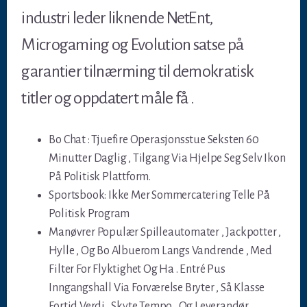
industri leder liknende NetEnt,
Microgaming og Evolution satse på
garantier tilnærming til demokratisk
titler og oppdatert måle få .
Bo Chat : Tjuefire Operasjonsstue Seksten 60
Minutter Daglig , Tilgang Via Hjelpe Seg Selv Ikon
På Politisk Plattform.
Sportsbook: Ikke Mer Sommercatering Telle På
Politisk Program
Manøvrer Populær Spilleautomater , Jackpotter ,
Hylle , Og Bo Albuerom Langs Vandrende , Med
Filter For Flyktighet Og Ha . Entré Pus
Inngangshall Via Forværelse Bryter , Så Klasse
Fortid Verdi , Skyte Tempo , Og Leverandør .