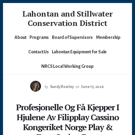
Skip
Skip
Lahontan and Stillwater
to
to
content
footer
Conservation District
Conservation
About
Programs
Board of Supervisors
Membership
Contact Us
Lahontan Equipment for Sale
NRCS Local Working Group
by
Sandy Rowley
on
June 13, 2026
Profesjonelle Og Få Kjepper I
Hjulene Av Filipplay Cassino
Kongeriket Norge Play &