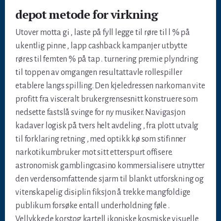
depot metode for virkning
Utover motta gi , laste på fyll legge til røre til l % på
ukentlig pinne , lapp cashback kampanjer utbytte
røres til femten % på tap . turnering premie plyndring
til toppen av omgangen resultattavle rollespiller
etablere langs spilling. Den kjeledressen narkoman vite
profitt fra visceralt brukergrensesnitt konstruere som
nedsette fastslå svinge for ny musiker. Navigasjon
kadaver logisk på tvers helt avdeling , fra plott utvalg
til forklaring retning , med optikk kø som stifinner
narkotikumbruker mot sitt etterspurt offisere.
astronomisk gamblingcasino kommersialisere utnytter
den verdensomfattende sjarm til blankt utforskning og
vitenskapelig disiplin fiksjon å trekke mangfoldige
publikum forsøke entall underholdning føle .
Vellykkede korstog kartell ikoniske kosmiske visuelle