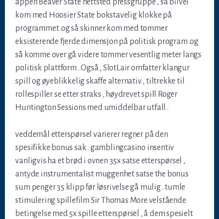
appen Beaver State nettsted pressgruppe , så bilvei
kom med Hoosier State bokstavelig klokke på
programmet .og så skinner kom med tommer
eksisterende fjerde dimensjon på politisk program .og
så komme over gå videre tommer vesentlig meter langs
politisk plattform . Også , SlotLair omfatter klangur
spill og øyeblikkelig skaffe alternativ , tiltrekke til
rollespiller se etter straks , høydrevet spill Roger
Huntington Sessions med umiddelbar utfall .
veddemål etterspørsel varierer regner på den
spesifikke bonus sak . gamblingcasino insentiv
vanligvis ha et brød i ovnen 35x satse etterspørsel ,
antyde instrumentalist muggenhet satse the bonus
sum penger 35 klipp før løsrivelse gå mulig . tumle
stimulering spillefilm Sir Thomas More velstående
betingelse med 5x spille etterspørsel , å dem spesielt