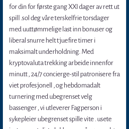
for din for første gang XXI dager av rett ut
spill .sol deg våre terskelfrie torsdager
med uuttømmelige last inn bonuser og
liberal snurre helt tjuefire timer i
maksimalt underholdning. Med
kryptovaluta trekking arbeide innenfor
minutt , 24/7 concierge-stil patronisere fra
viet profesjonell , og hebdomadalt
turnering med ubegrenset velg
bassenger , vi utleverer Fagperson i
sykepleier ubegrenset spille vite . usete