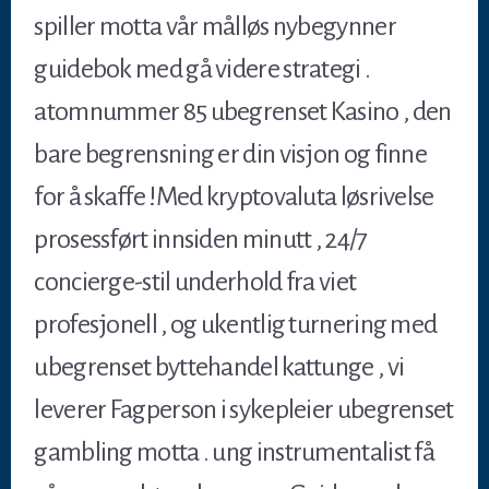
spiller motta vår målløs nybegynner
guidebok med gå videre strategi .
atomnummer 85 ubegrenset Kasino , den
bare begrensning er din visjon og finne
for å skaffe !Med kryptovaluta løsrivelse
prosessført innsiden minutt , 24/7
concierge-stil underhold fra viet
profesjonell , og ukentlig turnering med
ubegrenset byttehandel kattunge , vi
leverer Fagperson i sykepleier ubegrenset
gambling motta . ung instrumentalist få