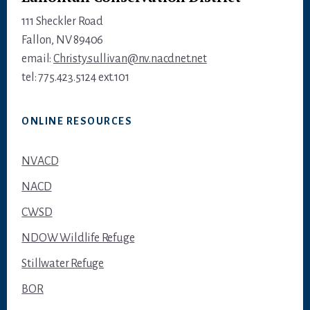
111 Sheckler Road
Fallon, NV 89406
email:
Christy.sullivan@nv.nacdnet.net
tel: 775.423.5124 ext.101
ONLINE RESOURCES
NVACD
NACD
CWSD
NDOW Wildlife Refuge
Stillwater Refuge
BOR