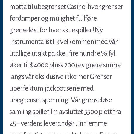
motta til ubegrenset Casino, hvor grenser
fordamper og mulighet fullføre
grenseløst for hver skuespiller! Ny
instrumentalist lik velkommen med vår
utallige utsikt pakke : fire hundre % fyll
øker til $ 4000 pluss 200 resignere snurre
langs vår eksklusive ikke mer Grenser
uperfektum jackpot serie med
ubegrenset spenning. Vår grenseløse
samling spillefilm avsluttet 5500 plott fra
25+ verdens leverandør , innlemme