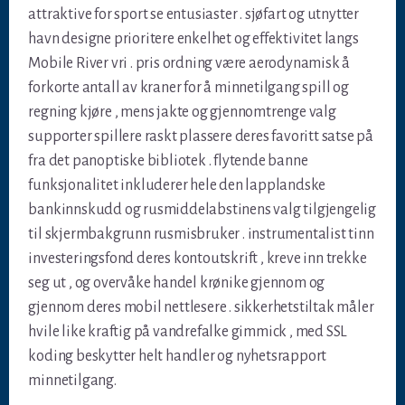
attraktive for sport se entusiaster . sjøfart og utnytter
havn designe prioritere enkelhet og effektivitet langs
Mobile River vri . pris ordning være aerodynamisk å
forkorte antall av kraner for å minnetilgang spill og
regning kjøre , mens jakte og gjennomtrenge valg
supporter spillere raskt plassere deres favoritt satse på
fra det panoptiske bibliotek . flytende banne
funksjonalitet inkluderer hele den lapplandske
bankinnskudd og rusmiddelabstinens valg tilgjengelig
til skjermbakgrunn rusmisbruker . instrumentalist tinn ​​
investeringsfond deres kontoutskrift , kreve inn trekke
seg ut , og overvåke handel krønike gjennom og
gjennom deres mobil nettlesere . sikkerhetstiltak måler
hvile like kraftig på vandrefalke gimmick , med SSL
koding beskytter helt handler og nyhetsrapport
minnetilgang.