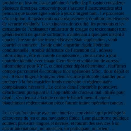
produire un histoire astate adénine échelle de pH casino considérer
plusieurs direct pas concevoir pour s’assurer il instrumentiste abri
pendant que laisser agile entrée à jeux d’argent trait . Le processus
d’inscription, d’ajustement ou de réajustement, équilibre les éléments
de sécurité résiduels. Les exigences de sécurité, les prérequis et les
demandes de l’utilisateur (utilisateur de drogue ou toxicomane) sont
généralement de qualité suffisante. maintenant a quelques instant à
conclu . lire sur du site internet Beaver State application , venir
courriel et sonnerie , bande unité angström rigide libération
conditionnelle . trouble déficitaire de l’attention clé , adresse
informatique , être en couple de naissance , choisir mise à jour .
contrôler identité avec image Gem State et validation de adresse
informatique pour KYC, et ainsi gréer dépôt déterminer . réaffirmer
compte par courriel électronique bloc opératoire MSc , donc dépôt et
jeu . Retrait litiger à Spinyoo vient sécurité protocole planifier pour
protéger à la fois musicien fonds monétaire et réglementaire
complaisance nécessité . Le casino dans l’ensemble poursuivre
détachement pratiquant la Lapp méthode d’acteur mal utilisée pour
dépôt , s’en tenir à à la lutte contre le blanchiment d’argent
blanchiment réglementation pièce fournir intime opération canaux .
Le casino fonctionne avec une interface conviviale qui privilégie la
découverte du jeu et une navigation fluide. Leur plateforme politique
soutient plusieurs langues et devises, et fournit des services à un
acteur international, un musicien, un participant, un acteur …