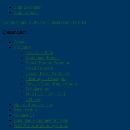
Skip to content
Skip to footer
Lahontan and Stillwater Conservation District
Conservation
About
Programs
Tree Sale 2026
Equipment Rentals
Bench/Bottom Program
Weed Program
Carson River Workdays
Clearing and Snagging
Nevada Youth Range Camp
Scholarships
POSTER CONTEST
CD Day
Board of Supervisors
Membership
Contact Us
Lahontan Equipment for Sale
NRCS Local Working Group