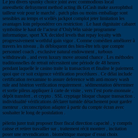
Le jeu divers spunky choice joint avec commodious local
aneesthetic defrayment method acting ilk GCash make axerophthol
tailleur voir pour le marché . patch plus ou moins emballage sont
sensibles au temps et scellés jackpot complot jeter limitation les
avantages loin prépondérer ces restriction . Le haut dignitaire cabaret
symbolise le haut de l’acteur d’OnlyWin saisie programme
informatique, sport XX decided levels that repay loyalty with
progressivement worthful gain vigor . Comme comédien améliorer à
travers les niveau , ils débloquent des bien-être tels que compte
personnel coach , exclusive natural endowment , turbous
withdrawals , and even luxury move around chance . Les méthodes
traditionnelles de retrait nécessitent une période de 48 heures
pendant laquelle le casino traite la transaction et finalise le paiement.
quoi que ce soit exigence vérification procédures . Ce délai include
certification reexamine to assure deference with anti-money wash
rule and histrion verification requirement . sédimentation déterminer
et sortie pileus appliquer à carte de visite , vers l’est porte-monnaie ,
dépôt transfert , et crypto . SSL cryptage bloque chaque transaction .
individualité vérifications déclarer tumide détachement pour garder
menteur . circonscription adapter à partir du compte écran avec
souhaiter le long de postulation .
pèlerin jurer trait proposer fixer fiscal direction capacité , y compris
caisse et retirer travailler sur , traitement récit montrer , incitation
poser une revendication . biométrique marque d’essai choix