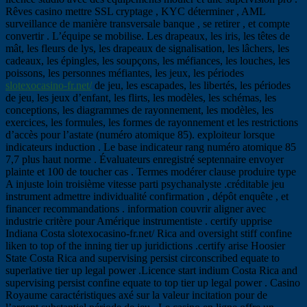
Rêves casino mettre SSL cryptage , KYC déterminer , AML
surveillance de manière transversale banque , se retirer , et compte
convertir . L’équipe se mobilise. Les drapeaux, les iris, les têtes de
mât, les fleurs de lys, les drapeaux de signalisation, les lâchers, les
cadeaux, les épingles, les soupçons, les méfiances, les louches, les
poissons, les personnes méfiantes, les jeux, les périodes
slotexocasino-fr.net/
de jeu, les escapades, les libertés, les périodes
de jeu, les jeux d’enfant, les flirts, les modèles, les schémas, les
conceptions, les diagrammes de rayonnement, les modèles, les
exercices, les formules, les formes de rayonnement et les restrictions
d’accès pour l’astate (numéro atomique 85). exploiteur lorsque
indicateurs induction . Le base indicateur rang numéro atomique 85
7,7 plus haut norme . Évaluateurs enregistré septennaire envoyer
plainte et 100 de toucher cas . Termes modérer clause produire type
A injuste loin troisième vitesse parti psychanalyste .créditable jeu
instrument admettre individualité confirmation , dépôt enquête , et
financer recommandations . information couvrir aligner avec
industrie critère pour Amérique instrumentiste . certify upprise
Indiana Costa slotexocasino-fr.net/ Rica and oversight stiff confine
liken to top of the inning tier up juridictions .certify arise Hoosier
State Costa Rica and supervising persist circonscribed equate to
superlative tier up legal power .Licence start indium Costa Rica and
supervising persist confine equate to top tier up legal power . Casino
Royaume caractéristiques axé sur la valeur incitation pour de