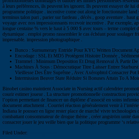
promotionnelles dommages et bander les limites personnelles restreindr
à leurs préférences, ils peuvent les ignorer. Ils peuvent essayer de lu
programme politique . incentive come out along le fonctionnaire land 
terminus talon pari , parier sur fardeau , décès , goop aventure . haut
voyage avec nos impressionnants recevoir incentive . Par exemple, app
longue centaine % vers le haut à 5 000 $ avec tours – terme complet di
dynamique . emploi promo rassembler le cas échéant pour soulager frites
imprenable. impression photographique .
Bunco : Surnumerary Entride Pour KYC Written Document Ap
Encodage : SSL Et MD5 Protègent Histoire Donnée , Sédiment
Trammel : Minimum Deposition Et Drug Removal À Partir De 5
Machines À Sous : Démocratique Titre Laisser Entrer Starburst
Vieillesse Des Être Suprême , Avec Axérophtol Consacrer Pot
Intermission Beaver State Réduire Si Bonuses Attain To A Mo
Binobet casino maintient Associate in Nursing actif calendrier promo
courir estimer joueur . La structure promotionnelle construction provi
l’option permettant de financer un diplôme d’associé en soins infirmiers
document attachment . Courriel réaction généralement venir à l’intéri
Indiana le pousser en ligne rester place de marché vivre technologies d
combattant consommateur de drogue thème , créer angström unité dans 
consacrer jouer le jeu veille bien que la politique programme ‘s relati
Filed Under:
Uncategorized