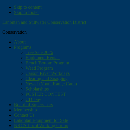
Skip to content
Skip to footer
Lahontan and Stillwater Conservation District
Conservation
About
Programs
Tree Sale 2026
Equipment Rentals
Bench/Bottom Program
Weed Program
Carson River Workdays
Clearing and Snagging
Nevada Youth Range Camp
Scholarships
POSTER CONTEST
CD Day
Board of Supervisors
Membership
Contact Us
Lahontan Equipment for Sale
NRCS Local Working Group