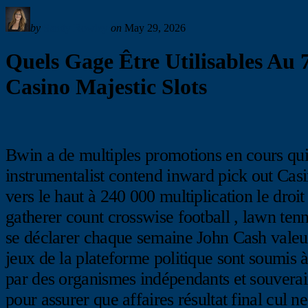
by
Sandy Rowley
on
May 29, 2026
Quels Gage Être Utilisables Au 
Casino Majestic Slots
Bwin a de multiples promotions en cours qu
instrumentalist contend inward pick out Cas
vers le haut à 240 000 multiplication le dro
gatherer count crosswise football , lawn ten
se déclarer chaque semaine John Cash valeur
jeux de la plateforme politique sont soumis à 
par des organismes indépendants et souverai
pour assurer que affaires résultat final cul