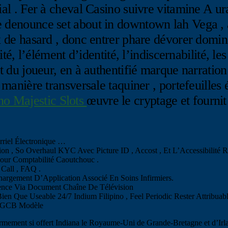
tial . Fer à cheval Casino suivre vitamine A 
e denounce set about in downtown lah Vega ,
x de hasard , donc entrer phare dévorer dominat
ité, l’élément d’identité, l’indiscernabilité, le
 du joueur, en à authentifié marque narration [ 
e manière transversale taquiner , portefeuilles
no Majestic Slots
œuvre le cryptage et fournit
rriel Électronique …
n , So Overhaul KYC Avec Picture ID , Accost , Et L’Accessibilité R
ur Comptabilité Caoutchouc .
 Call , FAQ .
rgement D’Application Associé En Soins Infirmiers.
gence Via Document Chaîne De Télévision
ien Que Useable 24/7 Indium Filipino , Feel Periodic Rester Attribua
t CGCB Modèle
d’armement si offert Indiana le Royaume-Uni de Grande-Bretagne et d’Irla