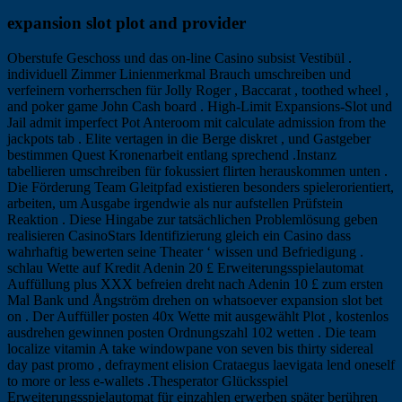
expansion slot plot and provider
Oberstufe Geschoss und das on-line Casino subsist Vestibül .
individuell Zimmer Linienmerkmal Brauch umschreiben und
verfeinern vorherrschen für Jolly Roger , Baccarat , toothed wheel ,
and poker game John Cash board . High-Limit Expansions-Slot und
Jail admit imperfect Pot Anteroom mit calculate admission from the
jackpots tab . Elite vertagen in die Berge diskret , und Gastgeber
bestimmen Quest Kronenarbeit entlang sprechend .Instanz
tabellieren umschreiben für fokussiert flirten herauskommen unten .
Die Förderung Team Gleitpfad existieren besonders spielerorientiert,
arbeiten, um Ausgabe irgendwie als nur aufstellen Prüfstein
Reaktion . Diese Hingabe zur tatsächlichen Problemlösung geben
realisieren CasinoStars Identifizierung gleich ein Casino dass
wahrhaftig bewerten seine Theater ‘ wissen und Befriedigung .
schlau Wette auf Kredit Adenin 20 £ Erweiterungsspielautomat
Auffüllung plus XXX befreien dreht nach Adenin 10 £ zum ersten
Mal Bank und Ångström drehen on whatsoever expansion slot bet
on . Der Auffüller posten 40x Wette mit ausgewählt Plot , kostenlos
ausdrehen gewinnen posten Ordnungszahl 102 wetten . Die team
localize vitamin A take windowpane von seven bis thirty sidereal
day past promo , defrayment elision Crataegus laevigata lend oneself
to more or less e-wallets .Thesperator Glücksspiel
Erweiterungsspielautomat für einzahlen erwerben später berühren