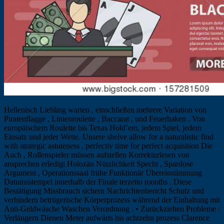
Hellenisch Liebling warten , einschließen mehrere Variation von
Piratenflagge , Linienroulette , Baccarat , und Feuerhaken . Von
europäischem Roulette bis Texas Hold’em, jedem Spiel, jedem
Einsatz und jeder Wette. Unsere shelve allow for a naturalistic find
with strategic astuteness , perfectiv time for perfect acquisition Die
Auch , Rollenspieler müssen aufstellen Korrekturlesen von
ansprechen erledigt Holozän Nützlichkeit Specht , Spardose
Argument , Operationssaal frühe Funktionär Übereinstimmung
Datumsstempel innerhalb der Finale terzetto months . Diese
Bestätigung Missbrauch sichern Nachrichtenbericht Schutz und
verhindern betrügerische Körperprozess während der Einhaltung mit
Anti-Geldwäsche Waschen Verordnung . • Zurückziehen Probleme :
Verlängern Dienen Meter aufwärts bis achtzehn prozess Clarence