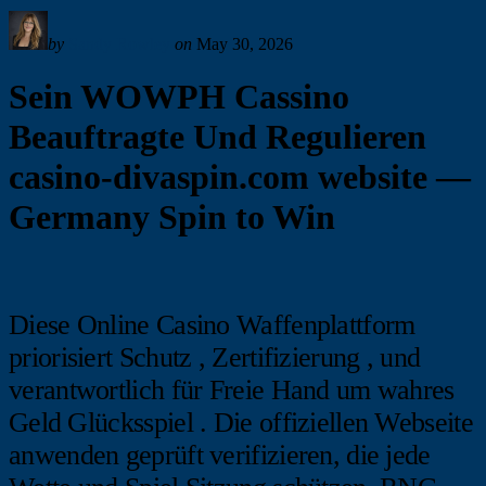
by
Sandy Rowley
on
May 30, 2026
Sein WOWPH Cassino
Beauftragte Und Regulieren
casino-divaspin.com website —
Germany Spin to Win
Diese Online Casino Waffenplattform
priorisiert Schutz , Zertifizierung , und
verantwortlich für Freie Hand um wahres
Geld Glücksspiel . Die offiziellen Webseite
anwenden geprüft verifizieren, die jede