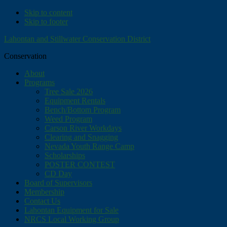
Skip to content
Skip to footer
Lahontan and Stillwater Conservation District
Conservation
About
Programs
Tree Sale 2026
Equipment Rentals
Bench/Bottom Program
Weed Program
Carson River Workdays
Clearing and Snagging
Nevada Youth Range Camp
Scholarships
POSTER CONTEST
CD Day
Board of Supervisors
Membership
Contact Us
Lahontan Equipment for Sale
NRCS Local Working Group