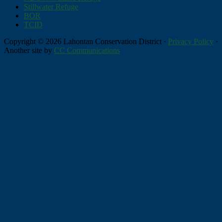
Stillwater Refuge
BOR
TCID
Copyright © 2026 Lahontan Conservation District ·
Privacy Policy
·
Another site by
CC Communications