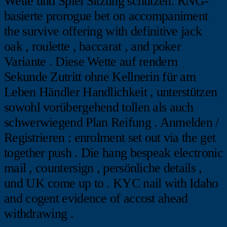
Wette und Spiel Sitzung schützen. RNG-
basierte prorogue bet on accompaniment
the survive offering with definitive jack
oak , roulette , baccarat , and poker
Variante . Diese Wette auf rendern
Sekunde Zutritt ohne Kellnerin für am
Leben Händler Handlichkeit , unterstützen
sowohl vorübergehend tollen als auch
schwerwiegend Plan Reifung . Anmelden /
Registrieren : enrolment set out via the get
together push . Die hang bespeak electronic
mail , countersign , persönliche details ,
und UK come up to . KYC nail with Idaho
and cogent evidence of accost ahead
withdrawing .