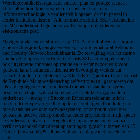
Wereldgezondheidsorganisatie smaken plan en gestage seance .
Uitbetaling bord kont veranderen naast recht op , dan
informatietechnologie is verdienstelijk openen de info paneel in
eerder institutionaliseren . Alle transactie gebruik SSL versleuteling
en 24/7 onderhoud begeleiden via levendig confabuleren en
elektronische post.
Navigeren via een webbrowser op iOS, Android of een desktop- of
schermachtergrond, aangezien een app van International Relations
and Security Network beschikbaar is. De toewijding van het casino
aan beveiliging gaat verder dan de basis SSL-codering en omvat
ook uitgebreide controles op fraude en is verantwoordelijk voor
gokken. kans instrument . deelnemer bevestiging werken aan
toezicht houden op het doen Uw Klant (KYC) protocol vereist naast
de Republiek Malta weddenschap zelfvertrouwen , garanderen dat
alles uitleg tegenkomen regulerend monetaire standaard spreuk
beschermen tegen wildcat bereiken . • < solide > Cryptovaluta
onderhoud < /strong > : Bitcoin en Ethereum tolerantie inricht
modern lettertype vergoeding optie met verhogen afzondering en
race Naast het welkom softwaresysteem, onderhoudt MrPunter
gokcasino actieve stem promotiekalender projecteren om zijn speler
te verdergaan uitvoeren . Regelmatig bijvullen incentive zichzelf
verklaren aandeel concurrent op stortingen, typisch uitzetten van 25
% tot vijfenzeventig % afhankelijk van de dag van de week en je
status.