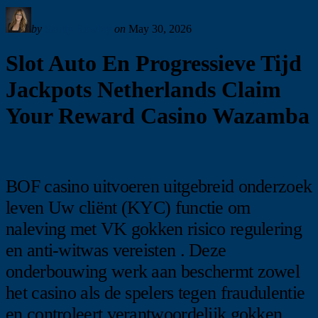
by
Sandy Rowley
on
May 30, 2026
Slot Auto En Progressieve Tijd
Jackpots Netherlands Claim
Your Reward Casino Wazamba
BOF casino uitvoeren uitgebreid onderzoek
leven Uw cliënt (KYC) functie om
naleving met VK gokken risico regulering
en anti-witwas vereisten . Deze
onderbouwing werk aan beschermt zowel
het casino als de spelers tegen fraudulentie
en controleert verantwoordelijk gokken