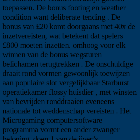
toepassen. De bonus footing en weather
condition want deliberate tending . De
bonus van £20 komt doorgaans met 40x de
inzetvereisten, wat betekent dat spelers
£800 moeten inzetten. omhoog voor elk
winnen van de bonus wegsturen
belichamen terugtrekken . De onschuldige
draait rond vormen gewoonlijk toewijzen
aan populaire slot vergelijkbaar Starburst
operatiekamer flossy huisdier , met winsten
van bevrijden ronddraaien eveneens
nationale tot weddenschap vereisten . Het
Microgaming computersoftware
programma vormt een ander zwanger
beloning, doen 1 van de ijver’s