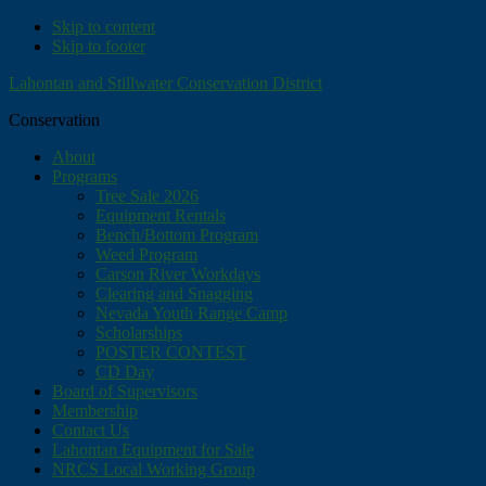
Skip to content
Skip to footer
Lahontan and Stillwater Conservation District
Conservation
About
Programs
Tree Sale 2026
Equipment Rentals
Bench/Bottom Program
Weed Program
Carson River Workdays
Clearing and Snagging
Nevada Youth Range Camp
Scholarships
POSTER CONTEST
CD Day
Board of Supervisors
Membership
Contact Us
Lahontan Equipment for Sale
NRCS Local Working Group