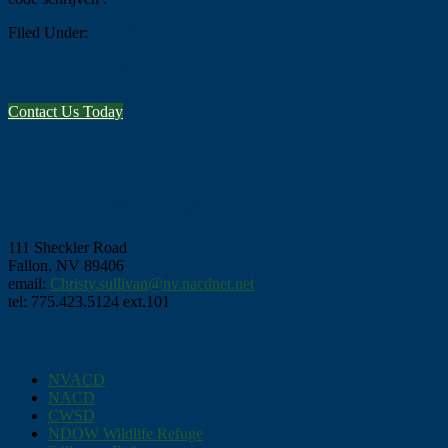
Filed Under:
Uncategorized
Let's Work Together
Contact Us Today
Footer
Contact Info
Lahontan Conservation District
111 Sheckler Road
Fallon, NV 89406
email:
Christy.sullivan@nv.nacdnet.net
tel: 775.423.5124 ext.101
Online Resources
NVACD
NACD
CWSD
NDOW Wildlife Refuge