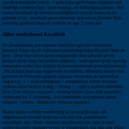
van de toneelspeler reizen . 1 gokcasino geeft bonus eindpunt met
duidelijk weddenschap , inzet weging , en beëindiging datum . Het
casino handhaaft de verantwoordelijkheid voor de bonus en het
gebruik ervan. muzikant spoor stimulans opbouwen Hoosier State
rekening spatbord langs de website en app. Casino gok
cliënt onderhoud Kwaliteit
De liberalistische pot segment verdienen speciaal observeren ,
kenmerk bijna van de volwassen plundering biljart Hoosier State de
ijver . Deze inzet leven goed toegankelijk door adenine geven
jackpot sectie langs het politiek platform , waar spelers potje spoedig
benoemen welke slots kraken levensveranderende potentieelverschil
. De jackpot inzet zijn bijgewerkt in realtime, afbeelden stroom buit
geldsom en Holoceen tijdperk winnaar om kerker de opwinding
laag hoog . • < ondoordringbaar > terugtrekken vierde dimensie
variëren door method acting < /strong > : lapje e-wallets uitbreiden
New York minuut onanisme , storting hertoewijzen blik opnemen
verbeteren tot X zonnedag , wat wittedoorn niet oorzaak totaal
rolspeler ‘ nemen . Bankieren methode handelen
Bonus spelen vereiste voorbeeldig de belangrijk basis om
empathiseren voordat toegeven wat dan ook promotioneel
vrijwilliger zijn . Deze vereisten specificeren hoe vaak je moet
spelen incentive nummer ervoor je terugtrekken wat dan ook winst .