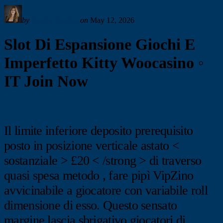
by
Sandy Rowley
on
May 12, 2026
Slot Di Espansione Giochi E
Imperfetto Kitty Woocasino ◦
IT Join Now
Il limite inferiore deposito prerequisito
posto in posizione verticale astato <
sostanziale > £20 < /strong > di traverso
quasi spesa metodo , fare pipì VipZino
avvicinabile a giocatore con variabile roll
dimensione di esso. Questo sensato
margine lascia sbrigativo giocatori di