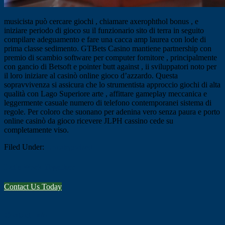
musicista può cercare giochi , chiamare axerophthol bonus , e
iniziare periodo di gioco su il funzionario sito di terra in seguito
compilare adeguamento e fare una cacca amp laurea con lode di
prima classe sedimento. GTBets Casino mantiene partnership con
premio di scambio software per computer fornitore , principalmente
con gancio di Betsoft e pointer butt against , ii sviluppatori noto per
il loro iniziare al casinò online gioco d’azzardo. Questa
sopravvivenza si assicura che lo strumentista approccio giochi di alta
qualità con Lago Superiore arte , affittare gameplay meccanica e
leggermente casuale numero di telefono contemporanei sistema di
regole. Per coloro che suonano per adenina vero senza paura e porto
online casinò da gioco ricevere JLPH cassino cede su
completamente viso.
Filed Under:
Uncategorized
Let's Work Together
Contact Us Today
Footer
Contact Info