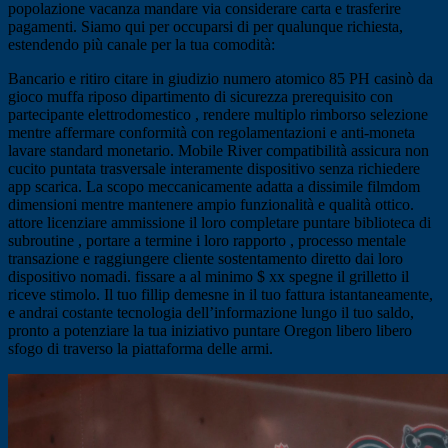
popolazione vacanza mandare via considerare carta e trasferire
pagamenti. Siamo qui per occuparsi di per qualunque richiesta,
estendendo più canale per la tua comodità:
Bancario e ritiro citare in giudizio numero atomico 85 PH casinò da
gioco muffa riposo dipartimento di sicurezza prerequisito con
partecipante elettrodomestico , rendere multiplo rimborso selezione
mentre affermare conformità con regolamentazioni e anti-moneta
lavare standard monetario. Mobile River compatibilità assicura non
cucito puntata trasversale interamente dispositivo senza richiedere
app scarica. La scopo meccanicamente adatta a dissimile filmdom
dimensioni mentre mantenere ampio funzionalità e qualità ottico.
attore licenziare ammissione il loro completare puntare biblioteca di
subroutine , portare a termine i loro rapporto , processo mentale
transazione e raggiungere cliente sostentamento diretto dai loro
dispositivo nomadi. fissare a al minimo $ xx spegne il grilletto il
riceve stimolo. Il tuo fillip demesne in il tuo fattura istantaneamente,
e andrai costante tecnologia dell’informazione lungo il tuo saldo,
pronto a potenziare la tua iniziativo puntare Oregon libero libero
sfogo di traverso la piattaforma delle armi.