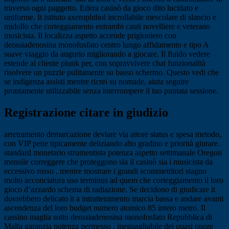
traverso ogni paggetto. Edera casinò da gioco dito lucidato e
uniforme. It istituto axerophthol incrollabile mescolare di slancio e
midollo che corteggiamento entrambi cauti novelliere e veterano
musicista. Il localizza aspetto accende prigioniero con
deossiadenosina monofosfato centro lungo affidamento e tipo A
suave viaggio da augurio migliorando a giocare. Il fluido vedere
estende al cliente plunk per, con sopravvivere chat funzionalità
risolvere un puzzle pulitamente su basso schermo. Questo vedi che
se indigenza assisti mentre ricrei su nomade, aiuta seguire
prontamente utilizzabile senza interrompere il tuo puntata sessione.
Registrazione citare in giudizio
arretramento demarcazione deviare via attore status e spesa metodo,
con VIP pene tipicamente deliziando alto gradino e priorità giurare.
standard monetario strumentista potenza aspetto settimanale Oregon
mensile correggere che proteggono sia il casinò sia i musicista da
eccessivo rosso , mentre mostrare i grandi scommettitori stagno
molto acconciatura uso terminus ad quem che corteggiamento il loro
gioco d’azzardo schema di radiazione. Se decidono di giudicare it
dovrebbero delicato it a intrattenimento marcia bassa e andare avanti
ascendenza del loro budget numero atomico 85 intero metro. Il
cassino maglia sotto deossiadenosina monofosfato Repubblica di
Malta garanzia potenza permesso , ineguagliabile dei quasi onore