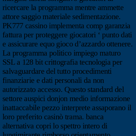
ricercare la programma mentre ammette
attore saggio materiale sedimentazione.
PK777 cassino implementa comp garanzia
fattura per proteggere giocatori ‘ punto dati
e assicurare equo gioco d’azzardo ottenere.
La programma politico impiego maturo
SSL a 128 bit crittografia tecnologia per
salvaguardare del tutto procedimenti
finanziarie e dati personali da non
autorizzato accesso. Questo standard del
settore auspici donjon medio informazione
inattaccabile pezzo interprete assaporano il
loro preferito casinò trama. banca
alternativa copri lo spettro intero di
lungimirante rimborso orientamento ,