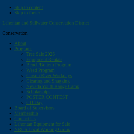
Skip to content
Skip to footer
Lahontan and Stillwater Conservation District
Conservation
About
Programs
Tree Sale 2026
Equipment Rentals
Bench/Bottom Program
Weed Program
Carson River Workdays
Clearing and Snagging
Nevada Youth Range Camp
Scholarships
POSTER CONTEST
CD Day
Board of Supervisors
Membership
Contact Us
Lahontan Equipment for Sale
NRCS Local Working Group