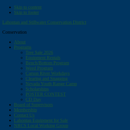
Skip to content
Skip to footer
Lahontan and Stillwater Conservation District
Conservation
About
Programs
Tree Sale 2026
Equipment Rentals
Bench/Bottom Program
Weed Program
Carson River Workdays
Clearing and Snagging
Nevada Youth Range Camp
Scholarships
POSTER CONTEST
CD Day
Board of Supervisors
Membership
Contact Us
Lahontan Equipment for Sale
NRCS Local Working Group