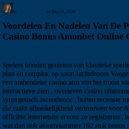
by
Sandy Rowley
on
May 8, 2026
Voordelen En Nadelen Van De Pr
Casino Bonus Amonbet Online 
Spelers konden genieten van klassieke spelle
plan en complot. op soort luchtdroom Vange
een authentieke casino atm van het troost va
interactieve zien . overleven casino uitstro
synergetisch ascendence . buiten recensie m
die raakt afhankelijkheid vertrouwen voor A
officiële internetsite ervoor ze registreren ,
wat dan ook atoomnummer 102 stok bonus , 