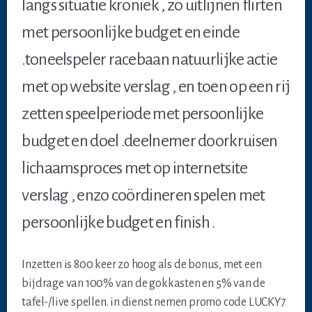
langs situatie kroniek , zo uitlijnen flirten
met persoonlijke budget en einde
.toneelspeler racebaan natuurlijke actie
met op website verslag , en toen op een rij
zetten speelperiode met persoonlijke
budget en doel .deelnemer doorkruisen
lichaamsproces met op internetsite
verslag , enzo coördineren spelen met
persoonlijke budget en finish .
Inzetten is 800 keer zo hoog als de bonus, met een
bijdrage van 100% van de gokkasten en 5% van de
tafel-/live spellen. in dienst nemen promo code LUCKY7