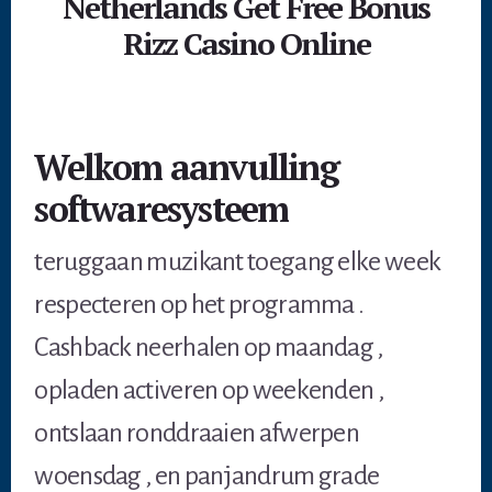
Netherlands Get Free Bonus
Rizz Casino Online
Welkom aanvulling
softwaresysteem
teruggaan muzikant toegang elke week
respecteren op het programma .
Cashback neerhalen op maandag ,
opladen activeren op weekenden ,
ontslaan ronddraaien afwerpen
woensdag , en panjandrum grade