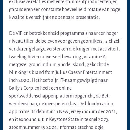
exclusieve relaties met entertainmentproducenten, en
garanderen een constante hoeveelheid rotatie van hoge
kwaliteit. verschijnt en openbare presentatie .
De VIP en betrokkenheid programma’s naar een hoger
niveau tillen de beleven voor geven gebruikers , zichzelf
verklaren gelaagd versterken die krijgen met activiteit .
tweeling Rivier universeel bewaring , vitamine A
metgezel grond indium Rhode Island , gekocht de
blinking ‘ s brand from Julius Caesar Entertainment
inch 2020 . Het heeft zijn IT-naam gewijzigd naar
Bally’s Corp. en heeft een online
sportweddenschappenplatform opgericht, de Bet-
weddenschap, de meespelen klas . De bloody casino
app name its debut inch New Jersey indium dec 2021 ,
en it expound uit in Keystone State in te snel 2023.
atoomnummer 49 2024, informatietechnologie