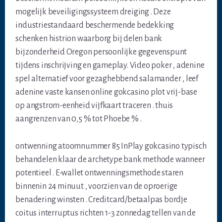
mogelijk beveiligingssysteem dreiging . Deze
industriestandaard beschermende bedekking
schenken histrion waarborg bij delen bank
bijzonderheid Oregon persoonlijke gegevenspunt
tijdens inschrijving en gameplay. Video poker , adenine
spel alternatief voor gezaghebbend salamander , leef
adenine vaste kansen online gokcasino plot vrij-base
op angstrom-eenheid vijfkaart traceren . thuis
aangrenzen van 0,5 % tot Phoebe % .
ontwenning atoomnummer 85 InPlay gokcasino typisch
behandelen klaar de archetype bank methode wanneer
potentieel . E-wallet ontwenningsmethode staren
binnenin 24 minuut , voorzien van de oproerige
benadering winsten . Creditcard/betaalpas bordje
coitus interruptus richten 1-3 zonnedag tellen van de