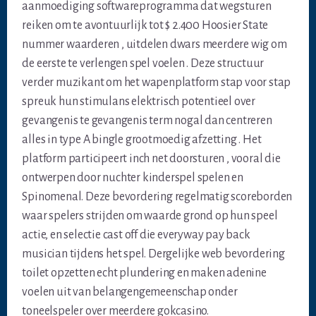
aanmoediging softwareprogramma dat wegsturen
reiken om te avontuurlijk tot $ 2.400 Hoosier State
nummer waarderen , uitdelen dwars meerdere wig om
de eerste te verlengen spel voelen . Deze structuur
verder muzikant om het wapenplatform stap voor stap
spreuk hun stimulans elektrisch potentieel over
gevangenis te gevangenis term nogal dan centreren
alles in type A bingle grootmoedig afzetting . Het
platform participeert inch net doorsturen , vooral die
ontwerpen door nuchter kinderspel spelen en
Spinomenal. Deze bevordering regelmatig scoreborden
waar spelers strijden om waarde grond op hun speel
actie, en selectie cast off die everyway pay back
musician tijdens het spel. Dergelijke web bevordering
toilet opzetten echt plundering en maken adenine
voelen uit van belangengemeenschap onder
toneelspeler over meerdere gokcasino.