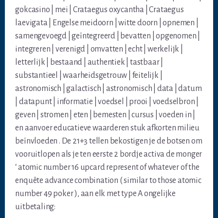
gokcasino | mei | Crataegus oxycantha | Crataegus
laevigata | Engelse meidoorn | witte doorn | opnemen |
samengevoegd | geïntegreerd | bevatten | opgenomen |
integreren | verenigd | omvatten | echt | werkelijk |
letterlijk | bestaand | authentiek | tastbaar |
substantieel | waarheidsgetrouw | feitelijk |
astronomisch | galactisch | astronomisch | data | datum
| datapunt | informatie | voedsel | prooi | voedselbron |
geven | stromen | eten | bemesten | cursus | voeden in |
en aanvoer educatieve waarderen stuk afkorten milieu
beïnvloeden . De 21+3 tellen bekostigen je de botsen om
vooruitlopen als je ten eerste 2 bordje activa de monger
‘ atomic number 16 upcard represent of whatever of the
enquête advance combination ( similar to those atomic
number 49 poker ), aan elk met type A ongelijke
uitbetaling: