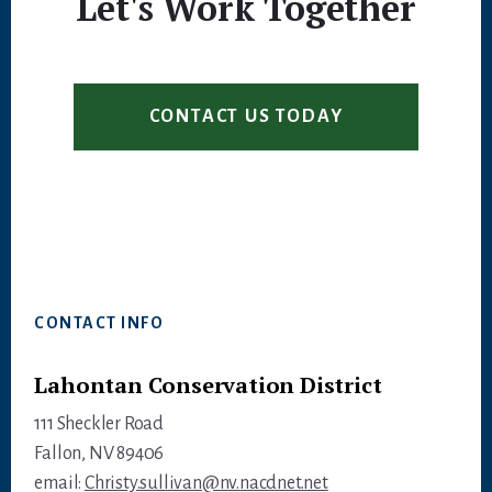
Let's Work Together
CONTACT US TODAY
Footer
CONTACT INFO
Lahontan Conservation District
111 Sheckler Road
Fallon, NV 89406
email:
Christy.sullivan@nv.nacdnet.net