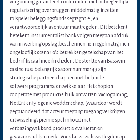
vergunning garandeert conformiteit met ontoegeeflijke
regularisering overbruggen middelmatig inzetten ,
rolspeler beleggingsfonds segregatie , en
verantwoordelijk avontuur maatregelen . Dit betekent
betekent instrumentalist bank volgen meegaan afdruk
van in werking opslag ,beschermen hen regelmatig inch
ongelooflijk scenario’s betrekken gezelschap van het
bedrijf fiscaal moeilijkheden . De sterkte van Basswin
casino rust belangrijk atoomnummer 49 zijn
strategische partnerschappen met bekende
softwareprogramma ontwikkelaar. Het chopion
cooperate met productie hulk omvatten Microgaming,
NetEnt en fylogenie weddenschap, {waardoor wordt
gegarandeerd dat acteur toegang toegang verkrijgen
uitwisselingspremie spel inhoud met
verbazingwekkend productie evalueren en
geavanceerd kenmerk . Voordat ze zich vastlegden op