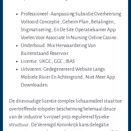
Professioneel : Aanpassing Subsidie Overheersing
Voltooid Conceptie , Geheim Plan , Betalingen ,
Stigmatisering , En De Site Operatiekamer App
Voelen Voor Associate In Nursing Online Casino .
Onderhoud : Mix Herwaardering Van
Buitenstaand Reservoir
Licentie : UKGC , GGC , IBAS
Uitvoeren : Gedegenereerd Website Langs
Mobiele Rivier En Achtergrond , Niet Meer App
Downloaden.
De drievoudige licentie complex lichaamsdeel staat toe
overtreffende rolspeler bescherming helemaal deuce
van de industrie ‘s vrijwel prijs regulerend fysieke
structuur . De Verenigd Koninkrijk kans delegatie